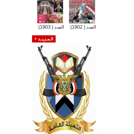
العدد ( 1902)
العدد ( 1903)
الـمـزيــد +