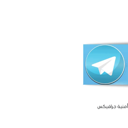
منية جرافيكس