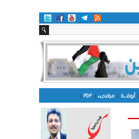
|
|
|
أروقـــة
مرافىء
PDF