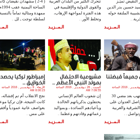
بروز النقيض تميَّـز
تتحرك الكثير من البلدان العربية
( 2-4 ) مشهدان نقيضان كان
يد حسين بدر الدين
والقوى الدولية والإقليمية في
الساحة اليمن
شبيبة الملتفة حوله
هذه الفترة لمواجهة الإرهاب،
ممهدة ومثالية تماماً بالنسبة
ية. .
وتخلط الأور. .
لسلطة توجت ـ لل. .
الـمــزيـد
الـمــزيـد
الـمــ
 جميعاً قبضتنا
مشروعية الاحتفال
إمبراطور تركيا يحصد
بمولد النبي الأعظم ...
الخوازيق ...
السبت , 26 نـوفـمـبـر , 2016 الساعة
السبت , 26 نـوفـمـبـر , 2016 الساعة
الأربعاء , 9 نـوفـمـبـر , 2016 الساعة
8:00:23 AM
7:09:55 AM
المضيق يلتهب بعد مضي 30
إن شعوب العالم الإنساني
نجح الانقلاب أم تم إفشاله، أي
واصل العدوان على
يحتفلون بذكرياتهم الخالدة
كانت النتيجة، فإن تركيا موع
الشرقية والغربية
وبأعيادهم السائدة ، وبمواليد
بعواصف عاتية عمودياً وأفقياً
تواصل . .
زعمائهم وقادتهم وعظما. .
على مس. .
الـمــزيـد
الـمــزيـد
الـمــ