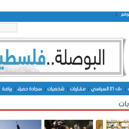
|
وقع
|
|
|
|
|
|
«لا» 21 السياسي
مقـاربات
شخصيات
سجادة حمراء
رياضة
بات