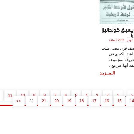
يسبق كونداليزا
 ...
الأثنين , 10 أكـتـوبـر , 2016 الساعة
 نصف قرن مضى ظلت
اعية الكبرى في
معروفة بمجموعة
قد أنها غير مع. .
الـمــزيـد
..
11
10
9
8
7
6
5
4
3
2
1
<
>>
22
21
20
19
18
17
16
15
14