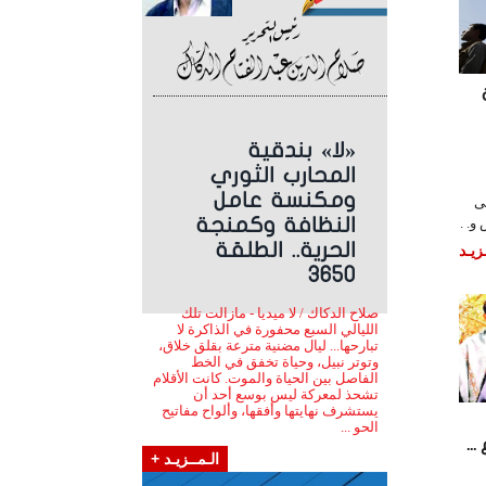
«لا» بندقية
المحارب الثوري
ومكنسة عامل
ى
النظافة وكمنجة
و. .
الحرية.. الطلقة
زيـد
3650
صلاح الدكاك / لا ميديا - مازالت تلك
الليالي السبع محفورة في الذاكرة لا
تبارحها... ليال مضنية مترعة بقلق خلاق،
وتوتر نبيل، وحياة تخفق في الخط
الفاصل بين الحياة والموت. كانت الأقلام
تشحذ لمعركة ليس بوسع أحد أن
يستشرف نهايتها وأفقها، وألواح مفاتيح
الحو ...
..
الـمــزيـد +