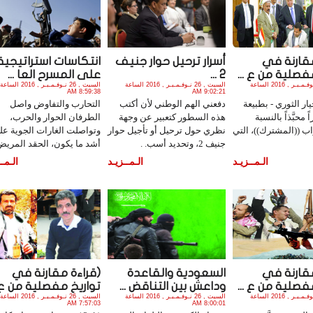
مقارنة في
أسرار ترحيل حوار جنيف
انتكاسات استراتيجية
فصلية من ع ...
2 ...
على المسرح العا ...
السبت , 26 نـوفـمـبـر , 2016 الساعة
السبت , 26 نـوفـمـبـر , 2016 الساعة
السبت , 26 نـوفـمـبـر , 2016 الساعة
8:59:38 AM
9:02:21 AM
ار الثوري - بطبيعة
دفعني الهم الوطني لأن أكتب
التحارب والتفاوض واصل
ً محبَّذاً بالنسبة
هذه السطور كتعبير عن وجهة
الطرفان الحوار والحرب،
اب ((المشترك))، التي
نظري حول ترحيل أو تأجيل حوار
وتواصلت الغارات الجوية عل
جنيف 2، وتحديد أسب. .
أشد ما يكون، الحقد المريض 
الـمــزيـد
الـمــزيـد
الـمــ
مقارنة في
السعودية والقاعدة
(قراءة مقارنة في
فصلية من ع ...
وداعش بين التناقض ...
تواريخ مفصلية من ع .
السبت , 26 نـوفـمـبـر , 2016 الساعة
السبت , 26 نـوفـمـبـر , 2016 الساعة
السبت , 26 نـوفـمـبـر , 2016 الساعة
7:57:03 AM
8:00:01 AM