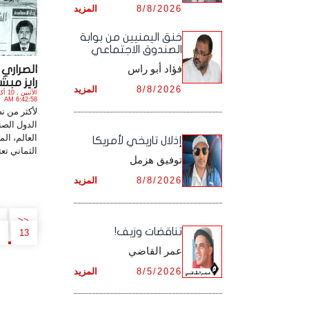
8/8/2026
المزيد
أرشيف شهر ديـسـمـبـر ,
أرشيف شهر نـوفـمـبـر ,
خنق اليمنيين من بوابة
الصندوق الاجتماعي
أرشيف شهر ديـسـمـبـر ,
فؤاد أبو راس
الصراري 
رايز مبشراً
8/8/2026
المزيد
6:42:58 AM
لأكثر من
الدول الصن
العالم، ال
إذلال تاريخي لأمريكا
الثماني تعت
توفيق هزمل
8/8/2026
المزيد
<<
تناقضات وزيف!
13
عمر القاضي
8/5/2026
المزيد