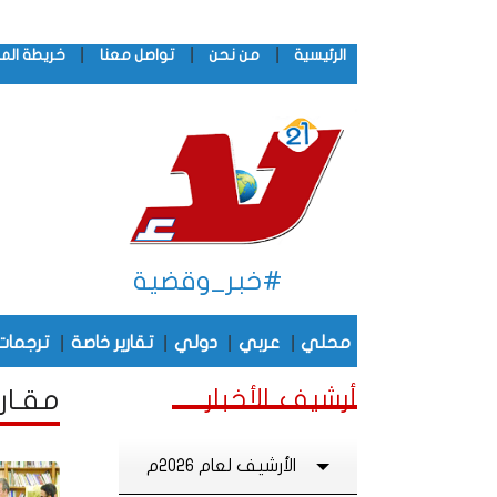
|
|
|
الرئيسية
من نحن
تواصل معنا
خريطة الم
#خبر_وقضية
|
|
|
|
محلي
عربي
دولي
تقارير خاصة
ترجمات
أرشيف الأخبار
مقـار
الأرشيف لعام 2026م