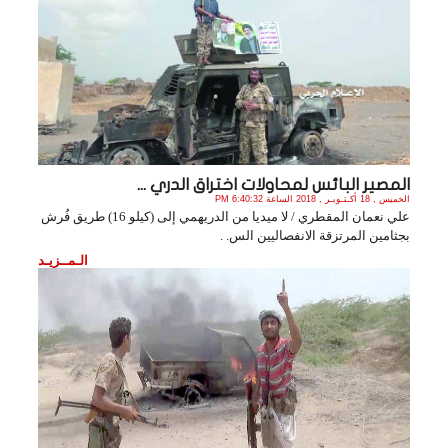
المصير البائس لمحاولات اختراق الدري ...
الخميس , 18 أكـتـوبـر , 2018 الساعة 6:40:32 PM
علي نعمان المقطري / لا ميديا من الدريهمي إلى (كيلو 16) طريق فُرش
بجثامين المرتزقة الانفصاليين الس. .
الـمــزيـد