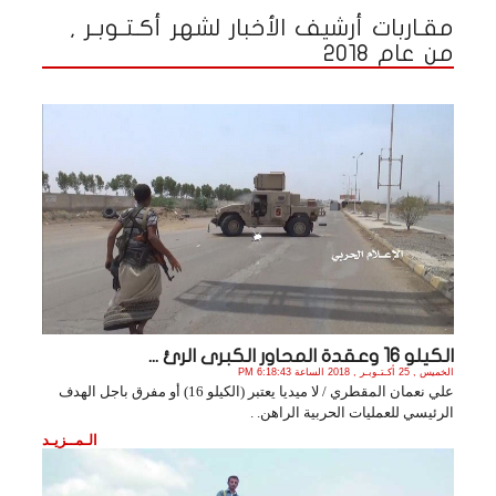
مقـاربات أرشيف الأخبار لشهر أكـتـوبـر ,
من عام 2018
الكيلو 16 وعقدة المحاور الكبرى الرئ ...
الخميس , 25 أكـتـوبـر , 2018 الساعة 6:18:43 PM
علي نعمان المقطري / لا ميديا يعتبر (الكيلو 16) أو مفرق باجل الهدف
الرئيسي للعمليات الحربية الراهن. .
الـمــزيـد