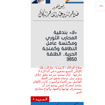
>>
«لا» بندقية
المحارب الثوري
ومكنسة عامل
النظافة وكمنجة
الحرية.. الطلقة
3650
صلاح الدكاك / لا ميديا - مازالت تلك
الليالي السبع محفورة في الذاكرة لا
تبارحها... ليال مضنية مترعة بقلق خلاق،
وتوتر نبيل، وحياة تخفق في الخط
الفاصل بين الحياة والموت. كانت الأقلام
تشحذ لمعركة ليس بوسع أحد أن
يستشرف نهايتها وأفقها، وألواح مفاتيح
الحو ...
الـمــزيـد +