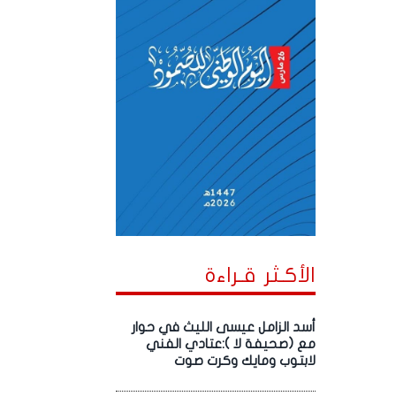
الأكـثر قـراءة
أسد الزامل عيسى الليث في حوار
مع (صحيفة لا ):عتادي الفني
لابتوب ومايك وكرت صوت