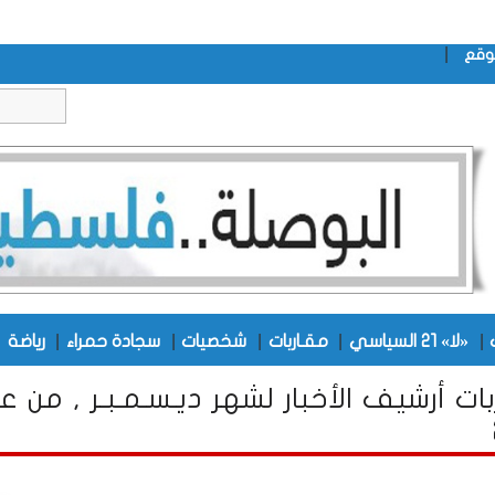
|
وقع
|
|
|
|
|
|
«لا» 21 السياسي
مقـاربات
شخصيات
سجادة حمراء
رياضة
بات أرشيف الأخبار لشهر ديـسـمـبـر , من ع