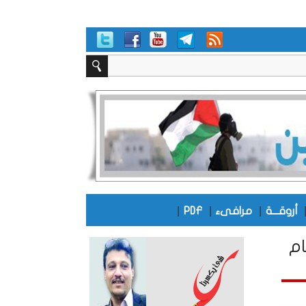
|
|
|
أروقـــة
مرافىء
PDF
ام