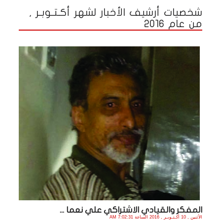
شخصيات أرشيف الأخبار لشهر أكـتـوبـر ,
من عام 2016
المفكر والقيادي الاشتراكي علي نعما ...
الأثنين , 10 أكـتـوبـر , 2016 الساعة 7:02:31 AM