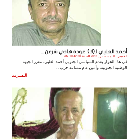
أحمد العليي لـ(لا): عودة هادي شرعن ...
الخميس , 8 ديـسـمـبـر , 2016 الساعة 10:42:30 AM
في هذا الحوار يقدم السياسي الجنوبي أحمد العليي، مقرر الجبهة
الوطنية الجنوبية، وأمين عام مساعد حزب . .
الـمــزيـد