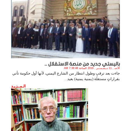
باليستي جديد من منصة الاستقلال ...
الأحد , 11 ديـسـمـبـر , 2016 الساعة 7:38:48 AM
جاءت بعد ترقبٍ وطول انتظار من الشارع اليمني، لأنها أول حكومة تأتي
بقراراتٍ مستقلة (يمنية يمنية) بعيد. .
الـمــزيـد