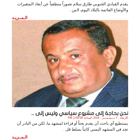
يقدم القيادي الجنوبي طارق سلام تصوراً منطقياً عن أبعاد المتغيرات
والأوضاع القائمة بالبلاد اليوم، لاس. .
الـمــزيـد
نحن بحاجة إلى مشروع سياسي وليس إلى ...
الأربعاء , 7 ديـسـمـبـر , 2016 الساعة 2:09:09 PM
يستطيع أي باحث أن يقدم بحثاً أو قراءة لمشهد ما، لكن من النادر أن
تجد في المشهد اليمني كاتباً يسلط قل. .
الـمــزيـد