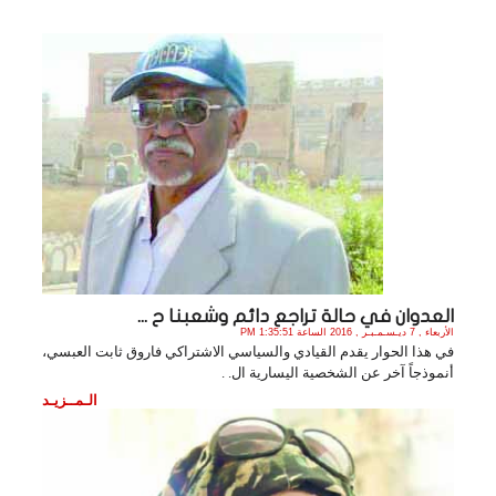
العدوان في حالة تراجع دائم وشعبنا ح ...
الأربعاء , 7 ديـسـمـبـر , 2016 الساعة 1:35:51 PM
في هذا الحوار يقدم القيادي والسياسي الاشتراكي فاروق ثابت العبسي،
أنموذجاً آخر عن الشخصية اليسارية ال. .
الـمــزيـد