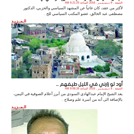
الجمعة , 9 ديـسـمـبـر , 2016 الساعة 9:21:25 AM
لأكثر من عقد، كان غائباً عن المشهد السياسي والحزبي، الدكتور
مصطفى عبد الخالق، عضو المكتب السياسي للح. .
الـمــزيـد
أود لو زارني في الليل طيفهم ...
الجمعة , 9 ديـسـمـبـر , 2016 الساعة 9:08:26 AM
يعد الشيخ الإمام عبدالهادي السودي من أبرز أعلام الصوفية في اليمن،
بالإضافة الى أنه من أسرة علم وصلاح. .
الـمــزيـد