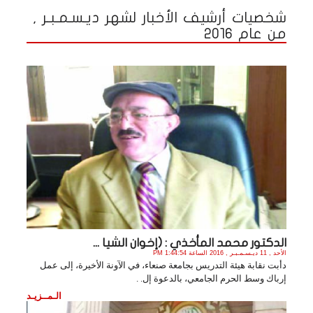
شخصيات أرشيف الأخبار لشهر ديـسـمـبـر ,
من عام 2016
الدكتور محمد المأخذي : (إخوان الشيا ...
الأحد , 11 ديـسـمـبـر , 2016 الساعة 1:44:54 PM
دأبت نقابة هيئة التدريس بجامعة صنعاء، في الآونة الأخيرة، إلى عمل
إرباك وسط الحرم الجامعي، بالدعوة إل. .
الـمــزيـد