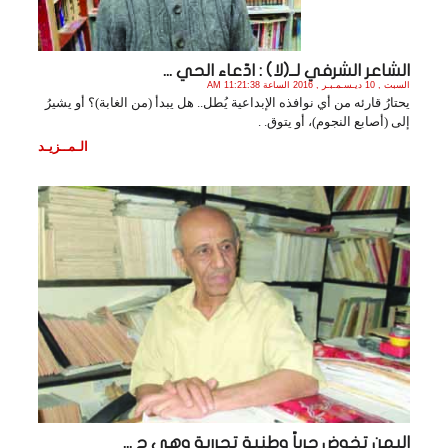
الشاعر الشرفي لــ(لا) : ادّعاء الحي ...
السبت , 10 ديـسـمـبـر , 2016 الساعة 11:21:38 AM
يحتارُ قارئه من أي نوافذه الإبداعية يُطل.. هل يبدأ (من الغابة)؟ أو يشيرُ
إلى (أصابع النجوم)، أو يتوق. .
الـمــزيـد
اليمن تخوض حرباً وطنية تحررية وهي ج ...