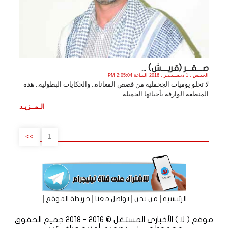
صـــقـــر (قريــــش) ...
الخميس , 1 ديـسـمـبـر , 2016 الساعة 2:05:04 PM
لا تخلو يوميات الجحملية من قصص المعاناة.. والحكايات البطولية.. هذه
المنطقة الوارفة بأحيائها الجميلة . .
الـمــزيـد
>>
1
|
|
|
|
الرئيسية
من نحن
تواصل معنا
خريطة الموقع
موقع ( لا ) الأخباري المستقل © 2016 - 2018 جميع الحقوق