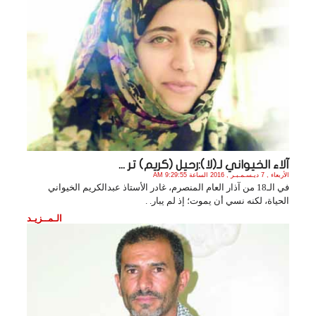
آلاء الخيواني لـ(لا):رحيل (كريم) تر ...
الأربعاء , 7 ديـسـمـبـر , 2016 الساعة 9:29:55 AM
في الـ18 من آذار العام المنصرم، غادر الأستاذ عبدالكريم الخيواني
الحياة، لكنه نسي أن يموت؛ إذ لم يبار. .
الـمــزيـد