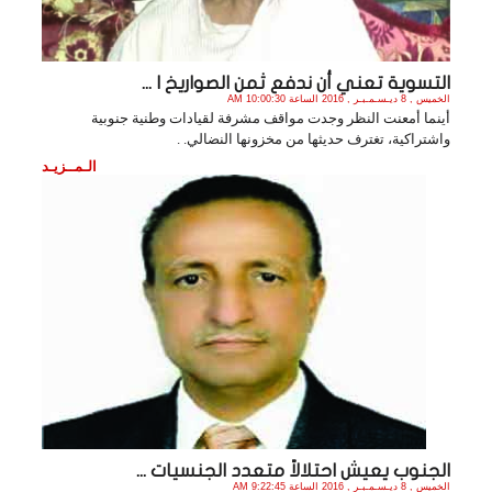
التسوية تعني أن ندفع ثمن الصواريخ ا ...
الخميس , 8 ديـسـمـبـر , 2016 الساعة 10:00:30 AM
أينما أمعنت النظر وجدت مواقف مشرفة لقيادات وطنية جنوبية
واشتراكية، تغترف حديثها من مخزونها النضالي. .
الـمــزيـد
الجنوب يعيش احتلالاً متعدد الجنسيات ...
الخميس , 8 ديـسـمـبـر , 2016 الساعة 9:22:45 AM