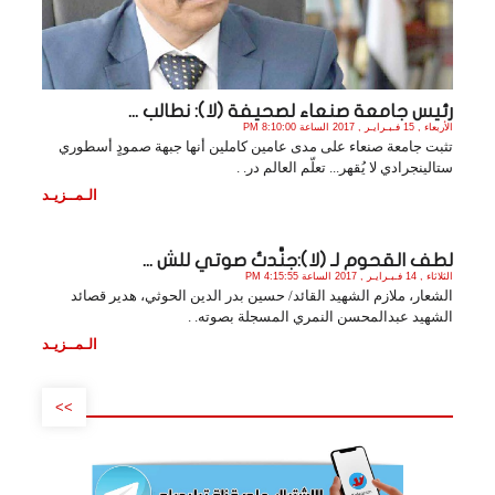
رئيس جامعة صنعاء لصحيفة (لا): نطالب ...
الأربعاء , 15 فـبـرايـر , 2017 الساعة 8:10:00 PM
تثبت جامعة صنعاء على مدى عامين كاملين أنها جبهة صمودٍ أسطوري
ستالينجرادي لا يُقهر... تعلّم العالم در. .
الـمــزيـد
لطف القحوم لـ (لا):جنَّدتُ صوتي للش ...
الثلاثاء , 14 فـبـرايـر , 2017 الساعة 4:15:55 PM
الشعار، ملازم الشهيد القائد/ حسين بدر الدين الحوثي، هدير قصائد
الشهيد عبدالمحسن النمري المسجلة بصوته. .
الـمــزيـد
>>