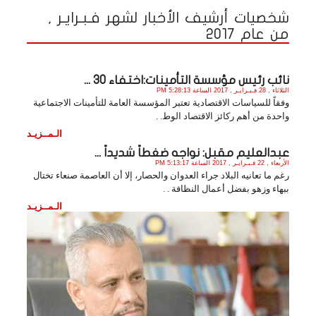
شخصيات أرشيف الأخبار لشهر فـبـرايـر ,
من عام 2017
نائب رئيس مؤسسة التأمينات:اختفاء 30 ...
الثلاثاء , 28 فـبـرايـر , 2017 الساعة 5:28:13 PM
وفقاً للسياسات الاقتصادية تعتبر المؤسسة العامة للتأمينات الاجتماعية
واحدة من أهم ركائز الاقتصاد الوط. .
الـمــزيـد
عبدالعليم مقبل: نواجه ضغطاً شديداً ...
الأربعاء , 22 فـبـرايـر , 2017 الساعة 5:13:17 PM
رغم ما تعانيه البلاد جراء العدوان والحصار، إلا أن العاصمة صنعاء تختال
ببهاء وزهو بفضل أعمال النظافة . .
الـمــزيـد