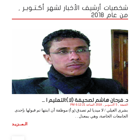
شخصيات أرشيف الأخبار لشهر أكـتـوبـر ,
من عام 2018
د. فرحان هاشم لصحيفة (لا):التعليم ا ...
الجمعة , 5 أكـتـوبـر , 2018 الساعة 6:12:21 PM
بشرى الغيلي / لا ميديا لم تصدق (و.أ) موظفة أن ابنتها تم قبولها بإحدى
الجامعات الخاصة، وهي بمعدل . .
الـمــزيـد