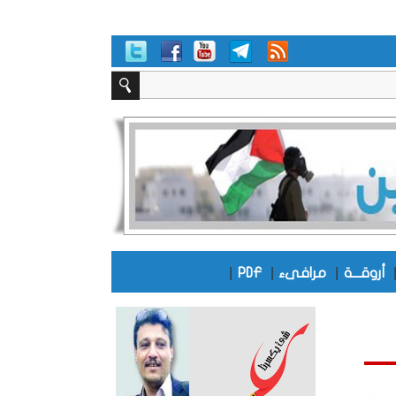
|
|
|
أروقـــة
مرافىء
PDF