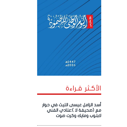
الأكـثر قـراءة
أسد الزامل عيسى الليث في حوار
مع (صحيفة لا ):عتادي الفني
لابتوب ومايك وكرت صوت