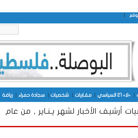
|
وقع
|
|
|
|
|
|
«لا» 21 السياسي
مقـاربات
شخصيات
سجادة حمراء
رياضة
ت أرشيف الأخبار لشهر يـنـاير , من عام