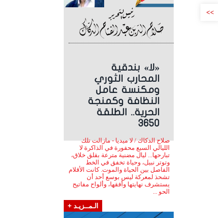
>>
«لا» بندقية
المحارب الثوري
ومكنسة عامل
النظافة وكمنجة
الحرية.. الطلقة
3650
صلاح الدكاك / لا ميديا - مازالت تلك
الليالي السبع محفورة في الذاكرة لا
تبارحها... ليال مضنية مترعة بقلق خلاق،
وتوتر نبيل، وحياة تخفق في الخط
الفاصل بين الحياة والموت. كانت الأقلام
تشحذ لمعركة ليس بوسع أحد أن
يستشرف نهايتها وأفقها، وألواح مفاتيح
الحو ...
الـمــزيـد +