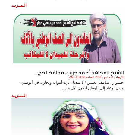
الـمــزيـد
الشيخ المجاهد أحمد جريب، محافظ لحج ...
الأربعاء , 8 مـايـو , 2019 الساعة 12:14:55 AM
حـــوار : شايـف العــين / لا ميديا - ترك أمواله وتجارته في أبوظبي
ودبي، وعاد إلى الوطن ليكون أول من. .
الـمــزيـد