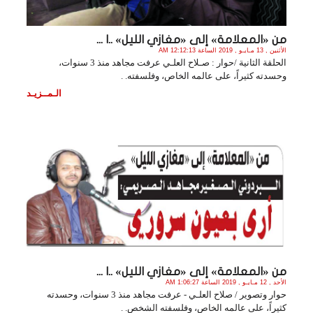
من «المعلامة» إلى «مغازي الليل» ..ا ...
الأثنين , 13 مـايـو , 2019 الساعة 12:12:13 AM
الحلقة الثانية /حوار : صـلاح العلـي عرفت مجاهد منذ 3 سنوات،
وحسدته كثيراً، على عالمه الخاص، وفلسفته. .
الـمــزيـد
من «المعلامة» إلى «مغازي الليل» ..ا ...
الأحد , 12 مـايـو , 2019 الساعة 1:06:27 AM
حوار وتصوير / صلاح العلـي - عرفت مجاهد منذ 3 سنوات، وحسدته
كثيراً، على عالمه الخاص، وفلسفته الشخص. .