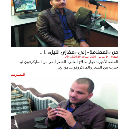
من «المعلامة» إلى «مغازي الليل» ..ا ...
الثلاثاء , 14 مـايـو , 2019 الساعة 12:29:36 AM
الحلقة الأخيرة:حوار صـلاح العلـي- الشعر أبقى من المايكرفون لو
خيرت بين الشعر والمايكروفون.. من تخ. .
الـمــزيـد