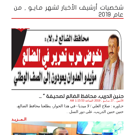
شخصيات أرشيف الأخبار لشهر مـايـو , من
عام 2019
حنين الدريب، محافظ الضالع لصحيفة " ...
الأثنين , 27 مـايـو , 2019 الساعة 1:15:53 AM
حـاوره : صلاح العلي / لا ميديا - في هذا الحوار، يطلعنا محافظ الضالع،
حنين حنين الدريب، على دور السل. .
الـمــزيـد