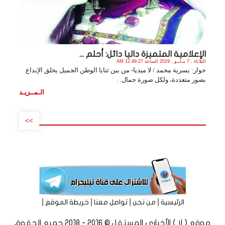
الإعلامية المتميزة داليا دائل: أحلم ...
الثلاثاء , 7 مـايـو , 2019 الساعة 12:49:27 AM
حوار: يسرية محمد / لا ميديا- من بين ثنايا الوطن الجميل يخلق الإبداع
بصور متعددة، ولكل صورة جمال. .
الـمــزيـد
>>
|
|
|
|
الرئيسية
من نحن
تواصل معنا
خريطة الموقع
موقع ( لا ) الأخباري المستقل © 2016 - 2018 جميع الحقوق