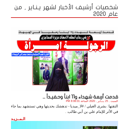
شخصيات أرشيف الأخبار لشهر يـنـاير , من
عام 2020
قدمت أربعة شهداء و11 ابناً وحفيـداً ...
السبت , 25 يـنـاير , 2020 الساعة 8:08:01 PM
التقتها: بشرى الغيلي / #لا_ميديا - تدهشك بحديثها وهي تستشهد بما جاء
في الأثر للإمام علي بن أبي طالب. .
الـمــزيـد