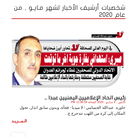
شخصيات أرشيف الأخبار لشهر مـايـو , من
عام 2020
رئيس اتحاد الإعلاميين اليمنيين عبدا ...
الأثنين , 4 مـايـو , 2020 الساعة 11:06:54 PM
حاوره: عبدالله الحسامي / لا ميديا - فجأة، وبدون سابق انذار، تحول
المكان إلى كرة من اللهب تتدحرج ع. .
الـمــزيـد