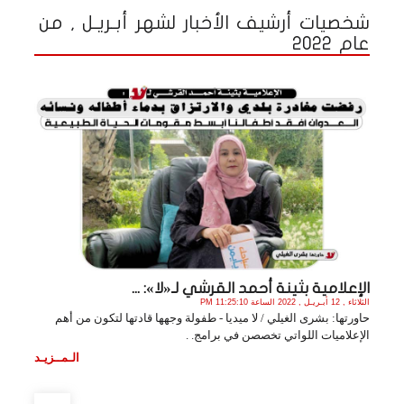
شخصيات أرشيف الأخبار لشهر أبـريـل , من
عام 2022
الإعلامية بثينة أحمد القرشي لـ«لا»: ...
الثلاثاء , 12 أبـريـل , 2022 الساعة 11:25:10 PM
حاورتها: بشرى الغيلي / لا ميديا - طفولة وجهها قادتها لتكون من أهم
الإعلاميات اللواتي تخصصن في برامج. .
الـمــزيـد