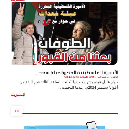
الأسيرة الفلسطينية المحررة عبلة سعد ...
الأثنين , 3 فـبـرايـر , 2025 الساعة 12:20:53 AM
حوار عادل عبده بشر / لا ميديا - كانت الساعة الثالثة فجر الـ17 من
أيلول/ سبتمبر 2024م، عندما اقتحمت . .
الـمــزيـد
>>