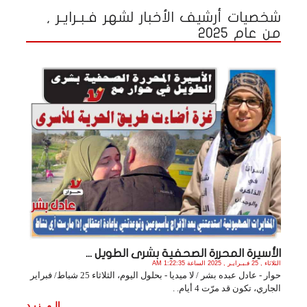
شخصيات أرشيف الأخبار لشهر فـبـرايـر ,
من عام 2025
الأسيرة المحررة الصحفية بشرى الطويل ...
الثلاثاء , 25 فـبـرايـر , 2025 الساعة 1:22:35 AM
حوار - عادل عبده بشر / لا ميديا - بحلول اليوم، الثلاثاء 25 شباط/ فبراير
الجاري، تكون قد مرّت 4 أيام. .
الـمــزيـد