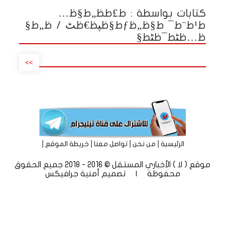
كتابات بواسطة : ط£ط­ظ„ط§ظ…
ط¹ط¨ط¯ ط§ظ„ظƒط§ظپظ€ظٹ / ظ„ط§
ظ…ظٹط¯ظٹط§
>>
|
|
|
|
الرئيسية
من نحن
تواصل معنا
خريطة الموقع
موقع ( لا ) الأخباري المستقل © 2016 - 2018 جميع الحقوق
محفوظة | تصميم
أمنية جرافيكس