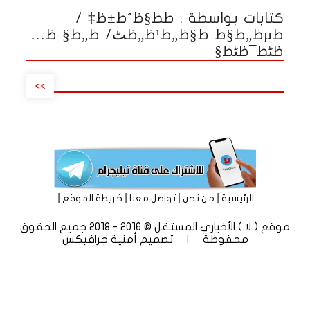
كتابات بواسطة : ط­ط§ظˆط±ظ‡ /
طµظ„ط§ط­ ط§ظ„ط¹ظ„ظٹ/ ظ„ط§ ظ…
ظٹط¯ظٹط§
>>
|
|
|
|
الرئيسية
من نحن
تواصل معنا
خريطة الموقع
موقع ( لا ) الأخباري المستقل © 2016 - 2018 جميع الحقوق
محفوظة | تصميم
أمنية جرافيكس