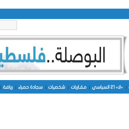
|
«لا» 21 السياسي
|
مقـاربات
|
شخصيات
|
سجادة حمراء
|
رياضة
|