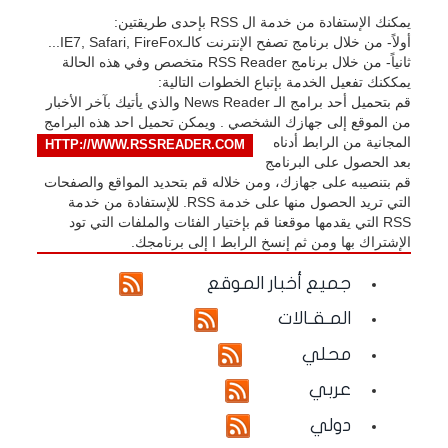
يمكنك الإستفادة من خدمة ال RSS بإحدى طريقتين:
أولاً- من خلال برنامج تصفح الإنترنت كالـIE7, Safari, FireFox...
ثانياً- من خلال برنامج RSS Reader متخصص وفي هذه الحالة
يمككنك تفعيل الخدمة بإتباع الخطوات التالية:
قم بتحميل أحد برامج الـ News Reader والذي يأتيك بآخر الأخبار
من الموقع إلى جهازك الشخصي . ويمكن تحميل احد هذه البرامج
المجانية من الرابط أدناه
HTTP://WWW.RSSREADER.COM
بعد الحصول على البرنامج
قم بتنصيبه على جهازك، ومن خلاله قم بتحديد المواقع والصفحات
التي تريد الحصول منها على خدمة RSS. للإستفادة من خدمة
RSS التي يقدمها موقعنا قم بإختيار الفئات والملفات التي تود
الإشتراك بها ومن ثم إنسخ الرابط ا إلى برنامجك.
جميع أخبار الموقع
المـقـالات
محلي
عربي
دولي