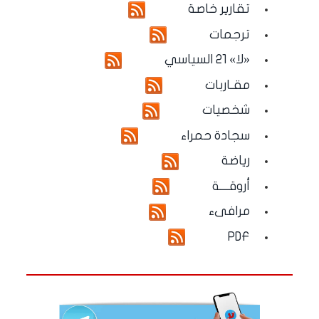
تقارير خاصة
ترجمات
«لا» 21 السياسي
مقـاربات
شخصيات
سجادة حمراء
رياضة
أروقـــة
مرافىء
PDF