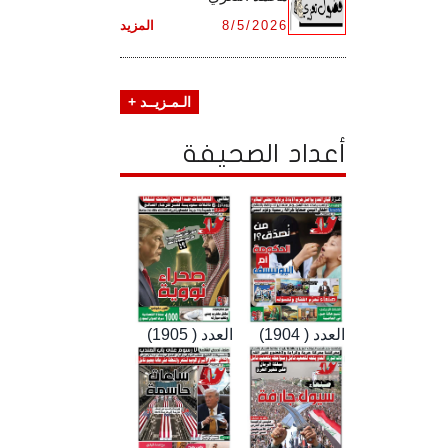
8/5/2026
المزيد
الـمـزيــد +
أعداد الصحيفة
العدد ( 1904)
العدد ( 1905)