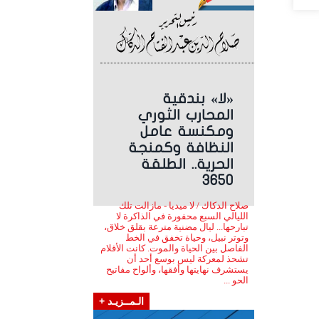
«لا» بندقية
المحارب الثوري
ومكنسة عامل
النظافة وكمنجة
الحرية.. الطلقة
3650
صلاح الدكاك / لا ميديا - مازالت تلك
الليالي السبع محفورة في الذاكرة لا
تبارحها... ليال مضنية مترعة بقلق خلاق،
وتوتر نبيل، وحياة تخفق في الخط
الفاصل بين الحياة والموت. كانت الأقلام
تشحذ لمعركة ليس بوسع أحد أن
يستشرف نهايتها وأفقها، وألواح مفاتيح
الحو ...
الـمــزيـد +