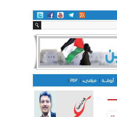
|
|
|
أروقـــة
مرافىء
PDF
>>