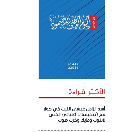
الأكـثر قـراءة
أسد الزامل عيسى الليث في حوار
مع (صحيفة لا ):عتادي الفني
لابتوب ومايك وكرت صوت