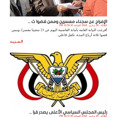
الإفراج عن سجناء معسرين وممن قضوا ث ...
الثلاثاء , 29 مـايـو , 2018 الساعة 10:55:42 PM
أفرجت النيابة العامة بأمانة العاصمة اليوم عن 23 سجينا معسرا، وممن
قضوا ثلاثة أرباع المدة، تكفل فاعلي. .
الـمــزيـد
رئيس المجلس السياسي الأعلى يصدر قرا ...
الثلاثاء , 29 مـايـو , 2018 الساعة 10:37:45 PM