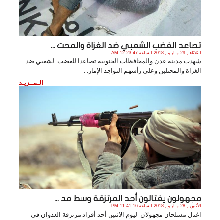
تصاعد الغضب الشعبي ضد الغزاة والمحت ...
الثلاثاء , 29 مـايـو , 2018 الساعة 12:23:47 AM
شهدت مدينة عدن والمحافظات الجنوبية تصاعدا للغضب الشعبي ضد
الغزاة والمحتلين وعلى رأسهم التواجد الإمار. .
الـمــزيـد
مجهولون يغتالون أحد المرتزقة وسط مد ...
الأثنين , 28 مـايـو , 2018 الساعة 11:41:16 PM
اغتال مسلحان مجهولان اليوم الاثنين أحد أفراد مرتزقة العدوان في