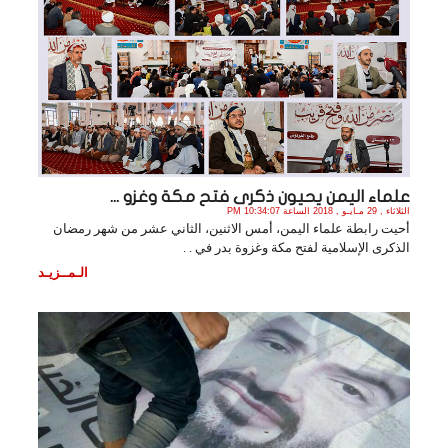
علماء اليمن يحيون ذكرى فتح مكة وغزو ...
الثلاثاء , 29 مـايـو , 2018 الساعة 10:34:07 PM
أحيت رابطة علماء اليمن، أمس الاثنين، الثاني عشر من شهر رمضان
الذكرى الإسلامية لفتح مكة وغزوة بدر في . .
الـمــزيـد