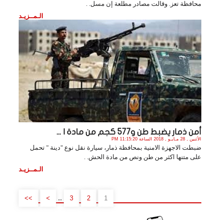
محافظة تعز. وقالت مصادر مطلعة إن مسل. .
الـمــزيـد
أمن ذمار يضبط طن و577 كجم من مادة ا ...
الأثنين , 28 مـايـو , 2018 الساعة 11:15:20 PM
ضبطت الاجهزة الامنية بمحافظة ذمار، سيارة نقل نوع "دينة " تحمل
على متنها اكثر من طن ونص من مادة الحش. .
الـمــزيـد
..
>>
>
3
2
1