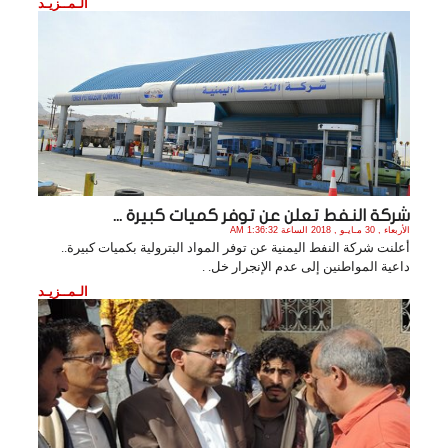
الـمــزيـد
شركة النفط تعلن عن توفر كميات كبيرة ...
الأربعاء , 30 مـايـو , 2018 الساعة 1:36:32 AM
أعلنت شركة النفط اليمنية عن توفر المواد البترولية بكميات كبيرة..
داعية المواطنين إلى عدم الإنجرار خل. .
الـمــزيـد