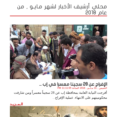
محلي أرشيف الأخبار لشهر مـايـو , من
عام 2018
الإفراج عن 28 سجينا معسرا في إب ...
الخميس , 31 مـايـو , 2018 الساعة 11:11:05 PM
أفرجت النيابة العامة بمحافظة إب عن 28 سجيناً معسراً ومن شارفت
محكوميتهم على الانتهاء. عملية الإفراج. .
الـمــزيـد