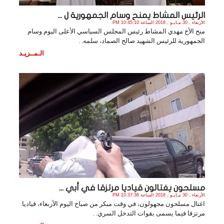
الرئيس المشاط يمنح وسام الجمهورية ل ...
الأربعاء , 30 مـايـو , 2018 الساعة 10:45:10 PM
منح الأخ مهدي المشاط رئيس المجلس السياسي الأعلى اليوم وسام
الجمهورية للرئيس الشهيد صالح الصماد، سلمه. .
الـمــزيـد
مسلحون يغتالون قياديا مرتزقا في أبي ...
الأربعاء , 30 مـايـو , 2018 الساعة 10:37:36 PM
اغتال مسلحون مجهولون، في وقت مبكر من صباح اليوم الأربعاء، قياديا
مرتزقا فيما يسمى بقوات التدخل السري. .