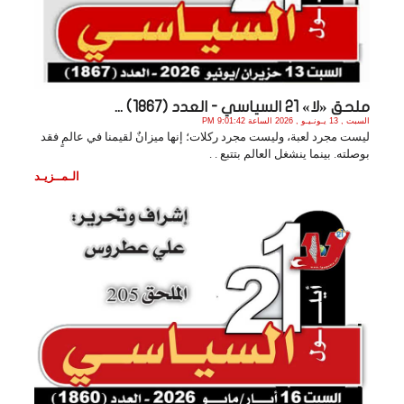
ملحق «لا» 21 السياسي - العدد (1867) ...
السبت , 13 يـونـيـو , 2026 الساعة 9:01:42 PM
ليست مجرد لعبة، وليست مجرد ركلات؛ إنها ميزانٌ لقيمنا في عالمٍ فقد
بوصلته. بينما ينشغل العالم بتتبع . .
الـمــزيـد