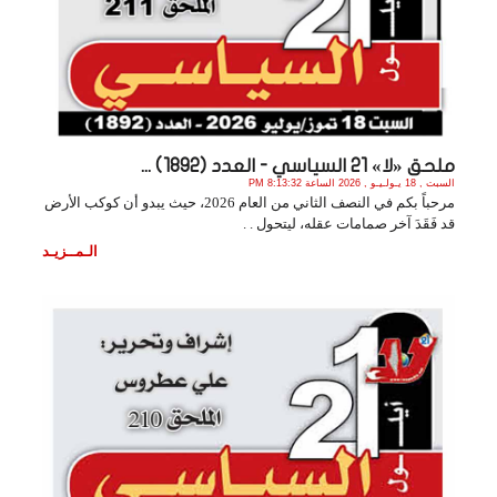
ملحق «لا» 21 السياسي - العدد (1892) ...
السبت , 18 يـولـيـو , 2026 الساعة 8:13:32 PM
مرحباً بكم في النصف الثاني من العام 2026، حيث يبدو أن كوكب الأرض
قد فَقَدَ آخر صمامات عقله، ليتحول . .
الـمــزيـد