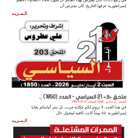
إمبراطورية عرفها التاريخ. كان يفترض أن . .
الـمــزيـد
ملحق «لا» 21 السياسي - العدد (1850) ...
السبت , 2 مـايـو , 2026 الساعة 8:20:17 PM
في هذا العدد، لا نروي لكم حكاية حرب، بل ننثر أمامكم بقايا
إمبراطورية. 64 يوماً كانت كافية ليتحول «ال. .
الـمــزيـد