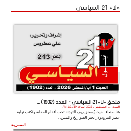
«لا» 21 السياسي
ملحق «لا» 21 السياسي - العدد (1902) ...
السبت , 1 أغـسـطـس , 2026 الساعة 1:21:10 AM
هنا صنعاء.. حيث يُسحق زيف التهدئة تحت أقدام الحفاة، وتُكتب نهاية
عصر البترودولار بحبر الصواريخ والمس. .
الـمــزيـد