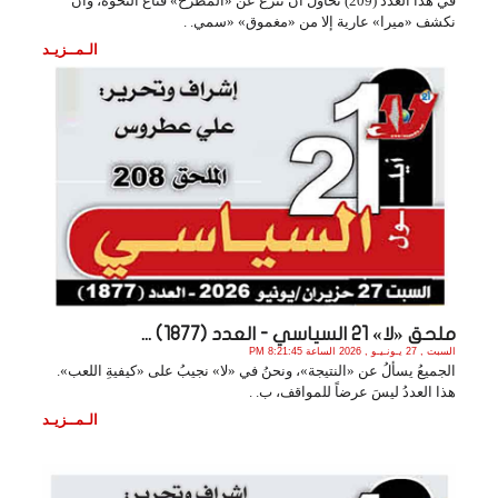
في هذا العدد (209) نحاولُ أن ننزع عن «المطرح» قناع النخوة، وأن
نكشف «ميرا» عارية إلا من «مغموق» «سمي. .
الـمــزيـد
ملحق «لا» 21 السياسي - العدد (1877) ...
السبت , 27 يـونـيـو , 2026 الساعة 8:21:45 PM
الجميعُ يسألُ عن «النتيجة»، ونحنُ في «لا» نجيبُ على «كيفيةِ اللعب».
هذا العددُ ليسَ عرضاً للمواقف، ب. .
الـمــزيـد