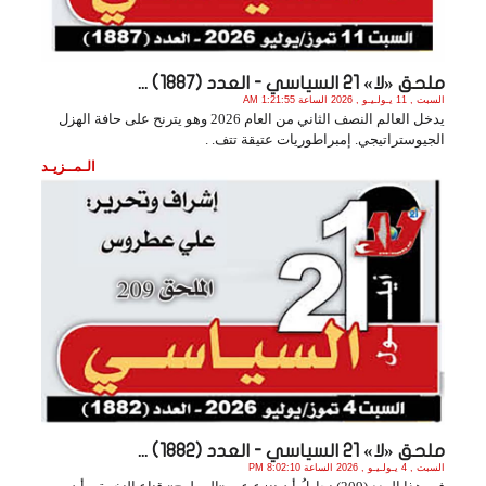
ملحق «لا» 21 السياسي - العدد (1887) ...
السبت , 11 يـولـيـو , 2026 الساعة 1:21:55 AM
يدخل العالم النصف الثاني من العام 2026 وهو يترنح على حافة الهزل
الجيوستراتيجي. إمبراطوريات عتيقة تتف. .
الـمــزيـد
ملحق «لا» 21 السياسي - العدد (1882) ...
السبت , 4 يـولـيـو , 2026 الساعة 8:02:10 PM