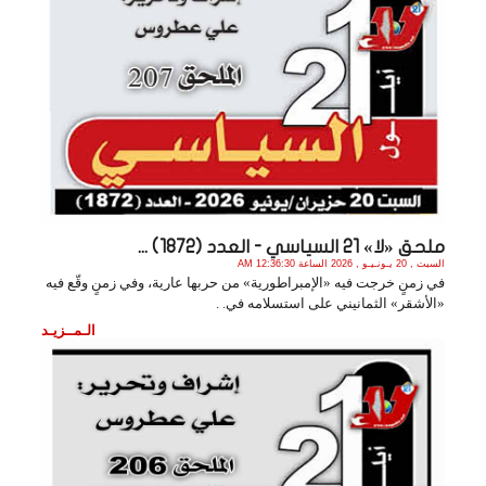
ملحق «لا» 21 السياسي - العدد (1872) ...
السبت , 20 يـونـيـو , 2026 الساعة 12:36:30 AM
في زمنٍ خرجت فيه «الإمبراطورية» من حربها عارية، وفي زمنٍ وقّع فيه
«الأشقر» الثمانيني على استسلامه في. .
الـمــزيـد