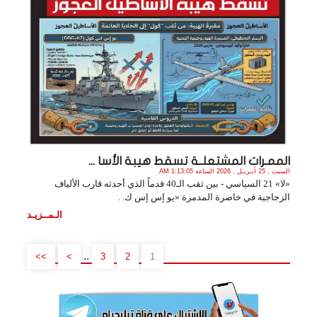
الممـرات المشتعلــة تسقط هيبة الأسا ...
السبت , 25 أبـريـل , 2026 الساعة 1:13:05 AM
«لا» 21 السياسي - بين ثقب الـ40 قدماً الذي أحدثه قارب الألياف
الزجاجية في خاصرة المدمرة «يو إس إس ك. .
الـمــزيـد
..
>>
>
3
2
1