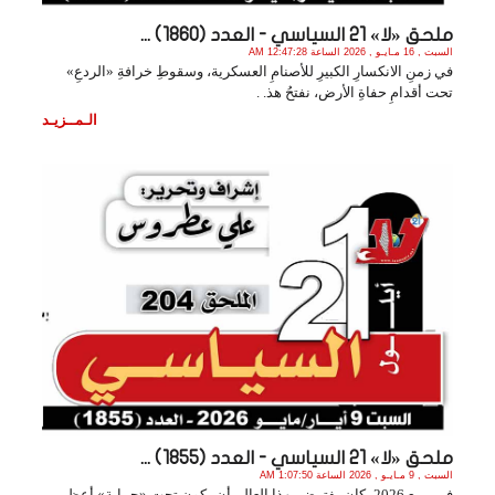
ملحق «لا» 21 السياسي - العدد (1860) ...
السبت , 16 مـايـو , 2026 الساعة 12:47:28 AM
في زمنِ الانكسارِ الكبيرِ للأصنامِ العسكرية، وسقوطِ خرافةِ «الردعِ»
تحت أقدامِ حفاةِ الأرض، نفتحُ هذ. .
الـمــزيـد
ملحق «لا» 21 السياسي - العدد (1855) ...
السبت , 9 مـايـو , 2026 الساعة 1:07:50 AM
في ربيع 2026، كان يفترض بهذا العالم أن يكون تحت «حماية» أعظم