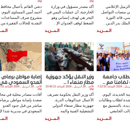
PM
PM
لزميل الإعلامي
أكد مصدر مسؤول في وزارة
دشن القائم بأعمال محافظ ت
ي منصات التواصل
الخارجية، أن عمليات اليمن في
أحمد أمين المساوى اليوم،
سي، قائد الثورة
البحر هي لهدف إنساني وهو
مشروع صرف المساعدات
ملك بدر الدين. .
الضغط لوقف العدوان الإ. .
النقدية للحالات الفقيرة من . 
الـمــزيـد
الـمــزيـد
الـمــ
طلاب جامعة
وزير النقل يؤكد جهوزية
إصابة مواطن برصاص
تضامنا مع ...
مطار صنعاء ا ...
العدو السعودي في ..
الأثنين , 29 أبـريـل , 2024 الساعة 7:22:52
الأحد , 28 أبـريـل , 2024 الساعة 10:40:12
الأحد , 28 أبـريـل 
PM
PM
 الحديدة، اليوم،
أكد وزير النقل بحكومة تصريف
أفادت مصادر محلية في محا
دة لطلاب وطالبات
الأعمال عبدالوهاب الدرة،
صعدة بإصابة مواطن برصا
يدة، بالتنسيق مع
جهوزية مطار صنعاء الدولي
مباشر من قبل جنود العدو
لب الجامعي. .
التشغيلية الفنية والمه. .
السعودي في مديرية شدا ال.
الـمــزيـد
الـمــزيـد
الـمــ