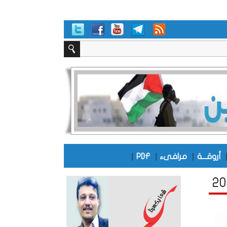
|
|
|
أروقـــة
مرافىء
PDF