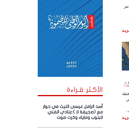
عز
.
زيـد
.
, 2024 الساعة 7:33:51
الأكـثر قـراءة
فظة
ص
أسد الزامل عيسى الليث في حوار
 .
مع (صحيفة لا ):عتادي الفني
زيـد
لابتوب ومايك وكرت صوت