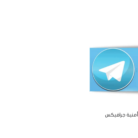
منية جرافيكس