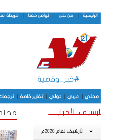
|
|
|
الرئيسية
من نحن
تواصل معنا
خريطة الم
#خبر_وقضية
|
|
|
|
محلي
عربي
دولي
تقارير خاصة
ترجمات
أرشيف الأخبار
محلي أ
الأرشيف لعام 2026م