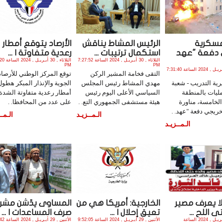
عسكرية
الرئيس المشاط يناقش
الأرصاد يتوقع أمطار
 دفعة "عهد
استكمال ترتيبات ...
رعدية متفاوتة ا ...
الثلاثاء , 30 أبـريـل , 2024 الساعة 7:27:52
الثلاثاء , 30
PM
PM
الثلاثاء , 30 أبـريـل , 2024 الساعة 7:31:40
التقى فخامة المشير الركن
توقع المركز الوطني للأرصاد
ية التدريب - شعبة
مهدي المشاط رئيس المجلس
الجوية والإنذار المبكر هطول
ليات بالمنطقة
السياسي الأعلى اليوم رئيس
أمطار رعدية متفاوتة الشدة
لخامسة، مناورة
هيئة مستشفى الجمهوري التع. .
على عدد من المحافظا. .
ريجي دفعة "عهد. .
الـمــزيـد
الـمــ
الـمــزيـد
لا يعرف مصير
الخارجية: أمريكا هي من
المساوى يدّشن مشر
 اللح ...
تعيق إحلال ا ...
صرف المساعدات ا ...
الأثنين , 29 أبـريـل , 2024 الساعة
الأثنين , 29 أبـريـل , 2024 الساعة 9:52:05
الأثنين , 29 