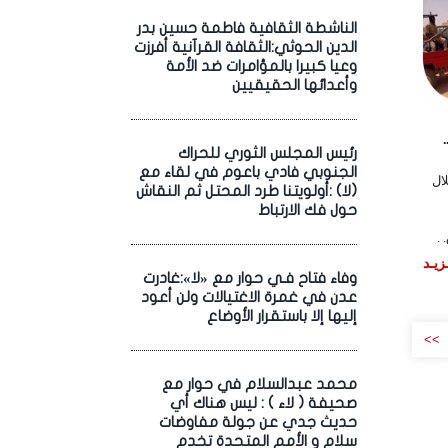
الناشطة الثقافية فاطمة حسين بدر
الدين الحوثي:الثقافة القرآنية أفرزت
وعيا كبيرا بالمؤامرات ضد الأمة
وأعدائها الحقيقيين
رئيس المجلس الثوري للحراك
الجنوبي فادي باعوم في لقاء مع
ال
(لا) :أولويتنا طرد المحتل ثم النقاش
حول فك الارتباط
.
زيـد
وفاء فتاح فـي حوار مع «لا»:غادرت
عدن في غمرة الاغتيالات ولن أعود
إليها إلا باستقرار الأوضاع
>>
محمد عبدالسلام في حوار مع
صحيفة ( لاء ) : ليس هناك أي
حديث جدي عن جولة مفاوضات
سلام و الأمم المتحدة تخدم