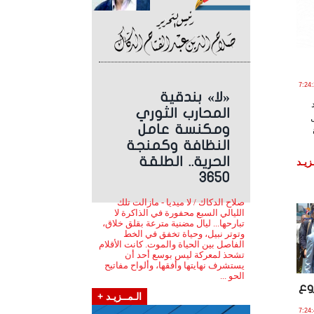
 أبـريـل , 2024 الساعة 7:24:20
«لا» بندقية
المحارب الثوري
ومكنسة عامل
النظافة وكمنجة
الحرية.. الطلقة
زيـد
3650
صلاح الدكاك / لا ميديا - مازالت تلك
الليالي السبع محفورة في الذاكرة لا
تبارحها... ليال مضنية مترعة بقلق خلاق،
وتوتر نبيل، وحياة تخفق في الخط
الفاصل بين الحياة والموت. كانت الأقلام
تشحذ لمعركة ليس بوسع أحد أن
يستشرف نهايتها وأفقها، وألواح مفاتيح
الحو ...
وع
الـمــزيـد +
أبـريـل , 2024 الساعة 7:24:42