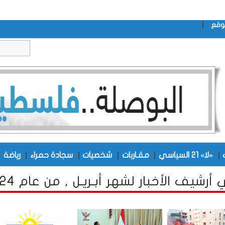
|
وقع
|
|
|
|
|
|
«لا» 21 السياسي
مقـاربات
شخصيات
سجادة حمراء
رياضة
رشيف الأخبار لشهر أبـريـل , من عام 2024