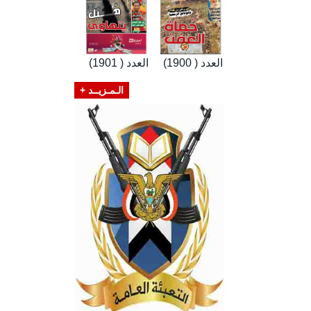
العدد ( 1900)
العدد ( 1901)
الـمـزيــد +