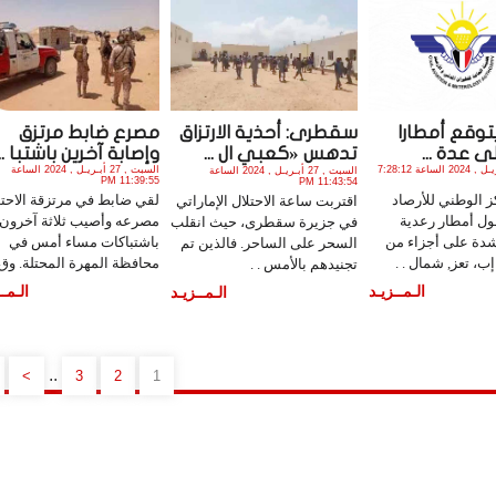
يتوقع أمطارا
سقطرى: أحذية الارتزاق
مصرع ضابط مرتزق
ى عدة ...
تدهس «كعبي ال ...
وإصابة آخرين باشتبا ...
الأحد , 28 أبـريـل , 2024 الساعة 7:28:12
السبت , 27 أبـريـل , 2024 الساعة
السبت , 27 أبـريـل , 2024 الساعة
11:39:55 PM
11:43:54 PM
ز الوطني للأرصاد
لقي ضابط في مرتزقة الاحتل
اقتربت ساعة الاحتلال الإماراتي
ول أمطار رعدية
مصرعه وأصيب ثلاثة آخرون
في جزيرة سقطرى، حيث انقلب
شدة على أجزاء من
باشتباكات مساء أمس في
السحر على الساحر. فالذين تم
، تعز, شمال . .
محافظة المهرة المحتلة. وق. 
تجنيدهم بالأمس . .
الـمــزيـد
الـمــ
الـمــزيـد
..
>
3
2
1