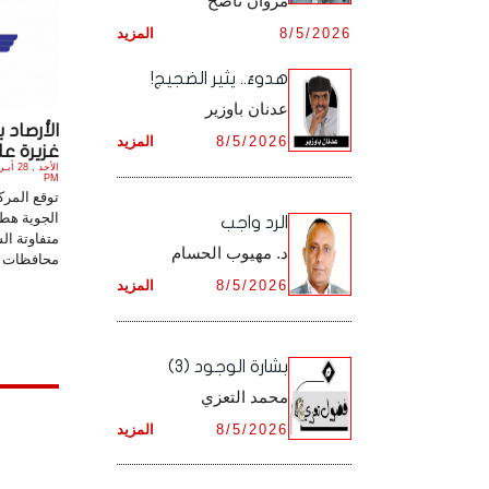
مروان ناصح
أرشيف شهر ديـسـمـبـر ,
8/5/2026
المزيد
أرشيف شهر نـوفـمـبـر ,
هدوءٌ.. يثير الضجيج!
أرشيف شهر ديـسـمـبـر ,
عدنان باوزير
الأرصاد 
8/5/2026
المزيد
غزيرة عل
PM
توقع المرك
الجوية هط
الرد واجب
متفاوتة ال
د. مهيوب الحسام
محافظات إب
8/5/2026
المزيد
بشارة الوجود (3)
محمد التعزي
8/5/2026
المزيد