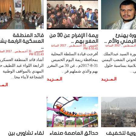
ورة يهنئ
ريمة | الإفراج عن 30 من
قائد المنطقة
يمني والأم ...
المغرر بهم ...
العسكرية الرابعة يش
الخميس , 31 أغـسـطـس , 2017 الساعة
الخميس , 31 أغـسـطـس , 2017 الساعة
...
6:55:41 PM
الخميس , 31 أغـسـطـس ,
ثورة السيد عبدالملك
أفرجت قيادة السلطة المحلية
6:21:43 PM
لحوثي الشعب اليمني
بمحافظة ريمة اليوم الخميس
أشاد قائد المنطقة العسكري
سلامية بمناسبة حلول
31-8-2017م ، عن 30 من المغرر
الرابعة اللواء عبد اللطيف ح
. .
بهم والذي شملهم قر. .
المهدي بالمواقف الوطنية
الشجاعة لأبناء محا. .
الـمــزيـد
الـمــزيـد
الـمــ
ورية لتخفيف
حدائق العاصمة صنعاء
لقاء تشاوري بين