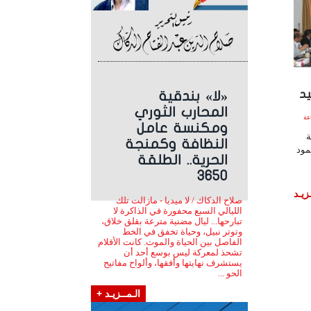
يد
«لا» بندقية
المحارب الثوري
 2017 الساعة
ومكنسة عامل
ة
النظافة وكمنجة
مود
الحرية.. الطلقة
3650
زيـد
صلاح الدكاك / لا ميديا - مازالت تلك
الليالي السبع محفورة في الذاكرة لا
تبارحها... ليال مضنية مترعة بقلق خلاق،
وتوتر نبيل، وحياة تخفق في الخط
الفاصل بين الحياة والموت. كانت الأقلام
تشحذ لمعركة ليس بوسع أحد أن
يستشرف نهايتها وأفقها، وألواح مفاتيح
الحو ...
الـمــزيـد +