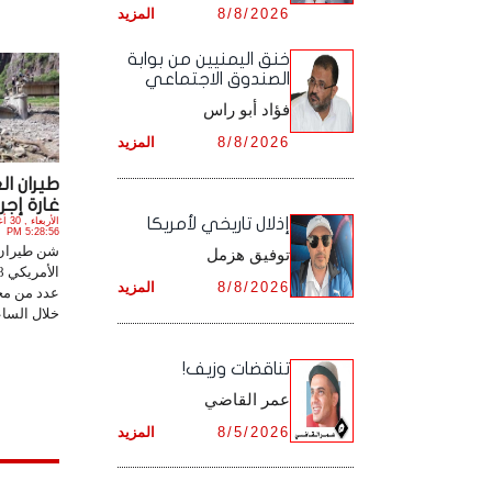
8/8/2026
المزيد
أرشيف شهر ديـسـمـبـر ,
أرشيف شهر نـوفـمـبـر ,
خنق اليمنيين من بوابة
الصندوق الاجتماعي
أرشيف شهر ديـسـمـبـر ,
فؤاد أبو راس
8/8/2026
المزيد
غارة إجرا
إذلال تاريخي لأمريكا
5:28:56 PM
شن طيران 
توفيق هزمل
8/8/2026
المزيد
عدد من مح
خلال الساع
تناقضات وزيف!
عمر القاضي
8/5/2026
المزيد