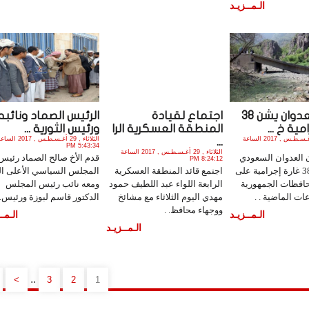
الـمــزيـد
طيران العدوان يشن 38
اجتماع لقيادة
الرئيس الصماد ونائبه
مية خ ...
المنطقة العسكرية الرا
ورئيس الثورية ...
الأربعاء , 30 أغـسـطـس , 2017 الساعة
الثلاثاء , 29 أغـسـطـس , 2017 ال
...
5:43:34 PM
الثلاثاء , 29 أغـسـطـس , 2017 الساعة
العدوان السعودي
قدم الأخ صالح الصماد رئيس
8:24:12 PM
الأمريكي 38 غارة إجرامية على
اجتمع قائد المنطقة العسكرية
المجلس السياسي الأعلى ال
افظات الجمهورية
الرابعة اللواء عبد اللطيف حمود
ومعه نائب رئيس المجلس
ات الماضية . .
مهدي اليوم الثلاثاء مع مشائخ
الدكتور قاسم لبوزة ورئيس. 
ووجهاء محافظ. .
الـمــزيـد
الـمــ
الـمــزيـد
..
>
3
2
1