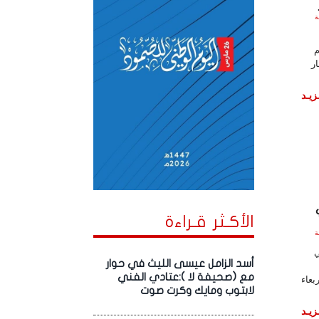
الساعة
م
ار
زيـد
الأكـثر قـراءة
الساعة
أسد الزامل عيسى الليث في حوار
مع (صحيفة لا ):عتادي الفني
بعاء
لابتوب ومايك وكرت صوت
زيـد