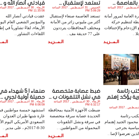
بالعاصمة ...
تستعد لإستقبال ...
قيادتي أنصار الله و ...
الخميس , 31 أغـسـطـس , 2017 الساعة
الخميس , 31 أغـسـطـس , 2017 الساعة
الأربعاء , 30 أغـسـطـس , 2017 
11:35:06 PM
5:09:29 PM
ة العامة لمرور أمانة
تستعد العاصمة صنعاء لإستقبال
عقدت قيادتي أنصار الله
طة لتنظيم حركة
أكثر من مليوني زائر من الأمانة
والمؤتمر الشعبي العام اليو
الإزدحام والإختناقات
ومختلف المحافظات يترددون
الأربعاء، لقاءً تشاورياً في إط
ا. .
على 77 حديقة مف. .
اللقاءات التشاور. .
الـمــزيـد
الـمــزيـد
الـمــ
تب رئاسة
ضبط عصابة متخصصة
صنعاء | 5 شهداء في
ية يؤكد إهتم
في نشل التلفونات ب ...
حصيلة أولية لجري ...
الأربعاء , 30 أغـسـطـس , 2017 الساعة
الأربعاء , 30 أغـسـطـس , 2017 
6:06:09 PM
6:32:17 PM
الأربعاء , 30 أغـسـطـس , 2017 الساعة
ضبطت الأجهزة الأمنية بمحافظة
استشهد خمسة مواطنين في
مكتب رئاسة
الحديدة عصابة سرقة متخصصة
غارة شنها طيران العدوان
محمود الجنيد إهتمام
في سرقة ونشل التلفونات
السعودي الأمريكي اليوم الأر
سياسية بجرحى
المحمولة من المواطنين . .
30-8-2017م ، على مدير. .
ذين تعرضوا لإصا. .
الـمــزيـد
الـمــ