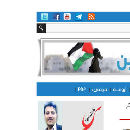
|
|
|
أروقـــة
مرافىء
PDF
م