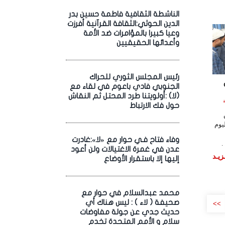
الناشطة الثقافية فاطمة حسين بدر
الدين الحوثي:الثقافة القرآنية أفرزت
وعيا كبيرا بالمؤامرات ضد الأمة
وأعدائها الحقيقيين
رئيس المجلس الثوري للحراك
الجنوبي فادي باعوم في لقاء مع
(لا) :أولويتنا طرد المحتل ثم النقاش
ساعة
حول فك الارتباط
يوم
وفاء فتاح فـي حوار مع «لا»:غادرت
.
عدن في غمرة الاغتيالات ولن أعود
زيـد
إليها إلا باستقرار الأوضاع
محمد عبدالسلام في حوار مع
صحيفة ( لاء ) : ليس هناك أي
>>
حديث جدي عن جولة مفاوضات
سلام و الأمم المتحدة تخدم