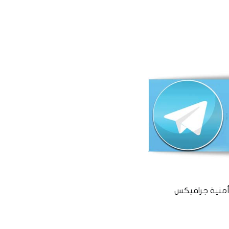
منية جرافيكس