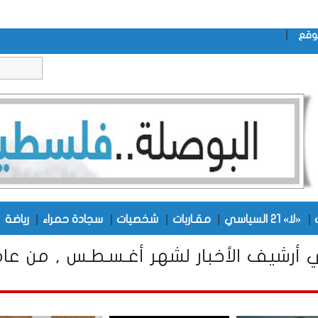
|
وقع
|
|
|
|
|
|
«لا» 21 السياسي
مقـاربات
شخصيات
سجادة حمراء
رياضة
أرشيف الأخبار لشهر أغـسـطـس , من عا