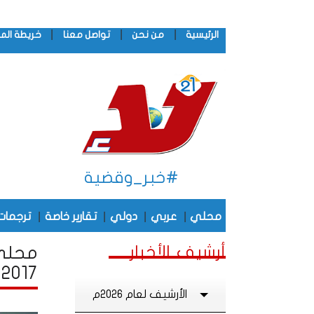
|
|
|
الرئيسية
من نحن
تواصل معنا
خريطة الم
#خبر_وقضية
|
|
|
|
محلي
عربي
دولي
تقارير خاصة
ترجمات
أرشيف الأخبار
محلي 
2017
الأرشيف لعام 2026م