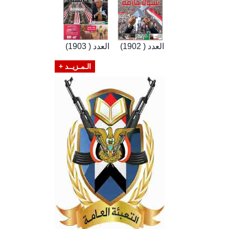
العدد ( 1902)
العدد ( 1903)
الـمـزيــد +