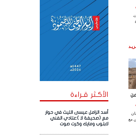
اعة
ث
زيـد
الأكـثر قـراءة
مني: ضبط 8 من
اعة
أسد الزامل عيسى الليث في حوار
ان
مع (صحيفة لا ):عتادي الفني
ن مع
لابتوب ومايك وكرت صوت