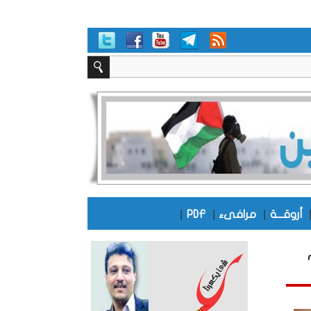
|
|
|
أروقـــة
مرافىء
PDF