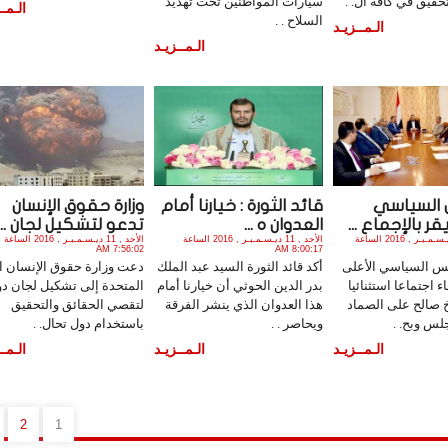
حقيق في كافة ال. .
سيارات المواطنين تحت تهديد
الـمــ
السلاح . .
الـمــزيـد
الـمــزيـد
 السياسي
قائد الثورة : خيارنا أمام
وزارة حقوق الإنسان
ر بالإجماع ...
العدوان ه ...
تدعو لتشكيل لجان ...
الأربعاء , 28 ديـسـمـبـر , 2016 الساعة
الأحد , 11 ديـسـمـبـر , 2016 الساعة
الأحد , 11 ديـسـمـبـر , 2016 الساعة
7:56:02 AM
8:00:17 AM
س السياسي الأعلى
أكد قائد الثورة السيد عبد الملك
دعت وزارة حقوق الإنسان ال
ء اجتماعا استثنائيا
بدر الدين الحوثي أن خيارنا أمام
المتحدة إلى تشكيل لجان دو
خ صالح على الصماد
هذا العدوان الذي ينشر الفرقة
لتقصي الحقائق والتحقيق
لس وبح. .
ويحاصر . .
باستخدام دول تحال. .
الـمــزيـد
الـمــزيـد
الـمــ
2
1