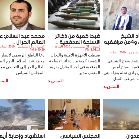
 الشيخ
ضبط كمية من ذخائر
محمد عبد السلام: ع
الشرفي و4من مرافقيه
الاسلحة المدفعية ...
العالم الحر ال ...
السبت , 31 ديـسـمـبـر , 2016 الساعة
السبت , 31 ديـسـمـبـر , 2016 الس
6:40:29 PM
8:03:17 PM
السبت , 31 ديـسـمـبـر , 2016 الساعة
ضبطت الأجهزة الأمنية واللجان
دعا الناطق الرسمي لأنصار ا
شيخ صلاح الشرفي
الشعبية كمية من ذخائر الاسلحة
محمد عبد السلام، اليوم ال
افقيه، صباح أمس
المدفعية في أحد المنازل بقرية
العالم الحر إلى التعاطي مع
وادي نخلة بعزلة بني
المنقب مدير. .
المجلس السياس. .
ية شرعب السل. .
الـمــزيـد
الـمــ
الـمــزيـد
عدوان
المجلس السياسي
استشهاد وإصابة أربع