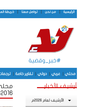
|
|
|
الرئيسية
من نحن
تواصل معنا
خريطة الم
#خبر_وقضية
|
|
|
|
محلي
عربي
دولي
تقارير خاصة
ترجمات
أرشيف الأخبار
محلي 
2016
الأرشيف لعام 2026م