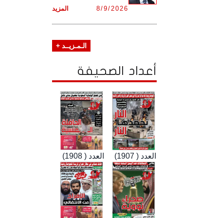
8/9/2026
المزيد
الـمـزيــد +
أعداد الصحيفة
العدد ( 1907)
العدد ( 1908)