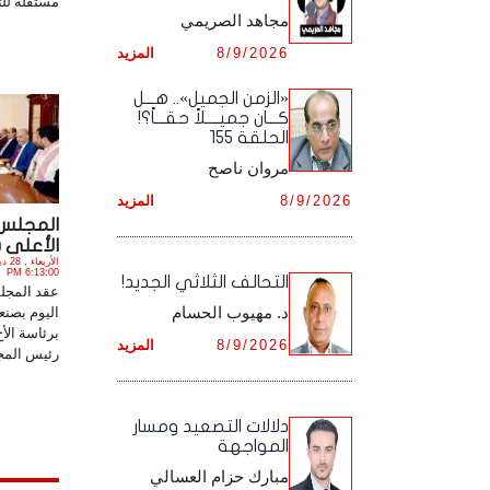
مستقلة للت
مجاهد الصريمي
أرشيف شهر ديـسـمـبـر ,
أرشيف شهر نـوفـمـبـر ,
8/9/2026
المزيد
أرشيف شهر ديـسـمـبـر ,
«الزمن الجميل».. هـــل
كـــان جميــــلاً حقـــاً؟!
الحلقة 155
مروان ناصح
8/9/2026
المزيد
المجلس
الأعلى يق
6:13:00 PM
التحالف الثلاثي الجديد!
عقد المجل
د. مهيوب الحسام
اليوم بصنعا
برئاسة الأ
8/9/2026
المزيد
رئيس المج
دلالات التصعيد ومسار
المواجهة
مبارك حزام العسالي