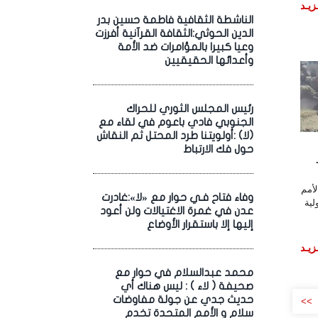
زيـد
الناشطة الثقافية فاطمة حسين بدر
الدين الحوثي:الثقافة القرآنية أفرزت
وعيا كبيرا بالمؤامرات ضد الأمة
وأعدائها الحقيقيين
رئيس المجلس الثوري للحراك
الجنوبي فادي باعوم في لقاء مع
(لا) :أولويتنا طرد المحتل ثم النقاش
حول فك الارتباط
أمم
وفاء فتاح فـي حوار مع «لا»:غادرت
لية
عدن في غمرة الاغتيالات ولن أعود
إليها إلا باستقرار الأوضاع
زيـد
محمد عبدالسلام في حوار مع
صحيفة ( لاء ) : ليس هناك أي
حديث جدي عن جولة مفاوضات
>>
سلام و الأمم المتحدة تخدم