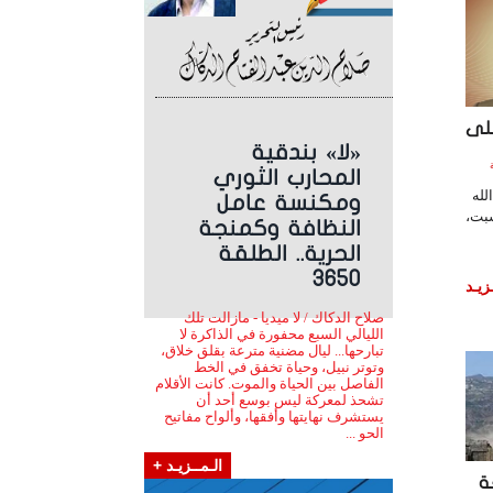
لى
«لا» بندقية
اعة
المحارب الثوري
لله
ومكنسة عامل
سبت،
النظافة وكمنجة
الحرية.. الطلقة
3650
زيـد
صلاح الدكاك / لا ميديا - مازالت تلك
الليالي السبع محفورة في الذاكرة لا
تبارحها... ليال مضنية مترعة بقلق خلاق،
وتوتر نبيل، وحياة تخفق في الخط
الفاصل بين الحياة والموت. كانت الأقلام
تشحذ لمعركة ليس بوسع أحد أن
يستشرف نهايتها وأفقها، وألواح مفاتيح
الحو ...
الـمــزيـد +
ة