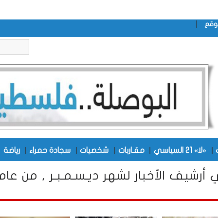
|
وقع
|
|
|
|
|
|
«لا» 21 السياسي
مقـاربات
شخصيات
سجادة حمراء
رياضة
أرشيف الأخبار لشهر ديـسـمـبـر , من عام