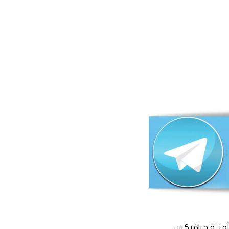
منية جرافيكس