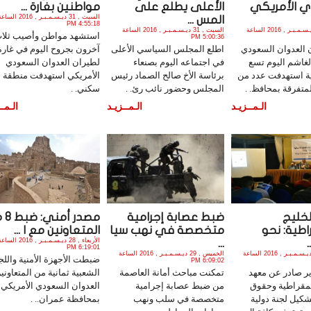
 الأمريكي
الأعلى يطلع على
مواطنين بغارة ...
السبت , 31 ديـسـمـبـر , 2016 الس
المس ...
4:55:18 PM
السبت , 31 ديـسـمـبـر , 2016 الساعة
السبت , 31 ديـسـمـبـر , 2016 الساعة
استشهد مواطن وأصيب ثلا
5:00:36 PM
العدوان السعودي
اطلع المجلس السياسي الأعلى
آخرون بجروح اليوم في غارة
لغاشم اليوم تسع
في اجتماعه اليوم بصنعاء
لطيران العدوان السعودي
ة استهدفت عدد من
برئاسة الأخ صالح الصماد رئيس
الأمريكي استهدفت منطقة
متفرقة بمحافظ. .
المجلس وحضور نائب رئ. .
سكني. .
الـمــزيـد
الـمــزيـد
الـمــ
خليج
ضبط عصابة إجرامية
مصدر أ
اطية: نحو
متخصصة في نهب سيا
المتعاونين مع ا ...
الأربعاء , 28 ديـسـمـبـر , 2016 الس
...
6:19:01 PM
الخميس , 29 ديـسـمـبـر , 2016 الساعة
الخميس , 29 ديـسـمـبـر , 2016 الساعة
ضبطت الأجهزة الأمنية واللج
6:09:02 PM
ر صادر عن معهد
تمكنت مباحث أمانة العاصمة
الشعبية ثمانية من المتعاوني
يمقراطية وحقوق
من ضبط عصابة إجرامية
العدوان السعودي الأمريكي
شكيل لجنة دولية
متخصصة في سلب ونهب
بمحافظة عمران.. .