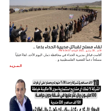
لقاء مسلح لقبائل مديرية الحداء بذما ...
الأحد , 30 مـايـو , 2021 الساعة 6:54:07 PM
أقامت قبائل مديرية الحداء في محافظة ذمار، اليوم الأحد، لقاءً قبلياً
مسلحاً دعماً للقضية الفلسطينية و. .
الـمــزيـد