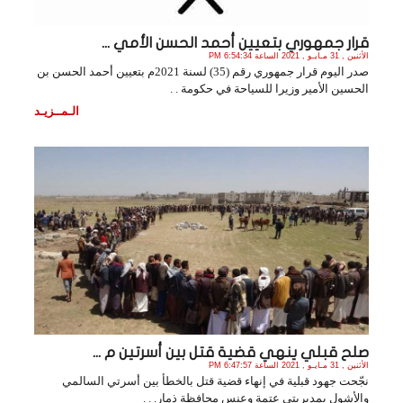
قرار جمهوري بتعيين أحمد الحسن الأمي ...
الأثنين , 31 مـايـو , 2021 الساعة 6:54:34 PM
صدر اليوم قرار جمهوري رقم (35) لسنة 2021م بتعيين أحمد الحسن بن
الحسين الأمير وزيرا للسياحة في حكومة . .
الـمــزيـد
صلح قبلي ينهي قضية قتل بين أسرتين م ...
الأثنين , 31 مـايـو , 2021 الساعة 6:47:57 PM
نجّحت جهود قبلية في إنهاء قضية قتل بالخطأ بين أسرتي السالمي
والأشول بمديريتي عتمة وعنس محافظة ذمار. . .