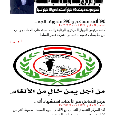
120 ألف مساهم و 220 مندوبة... الجه ...
السبت , 29 مـايـو , 2021 الساعة 7:28:43 PM
كشف رئيس الجهاز المركزي للرقابة والمحاسبة، علي العماد، جوانب
من ملابسات قضية ما تسمى "شركة قصر السلط. .
الـمــزيـد
مركز التعامل مع الألغام: استشهاد أك ...
السبت , 29 مـايـو , 2021 الساعة 7:03:59 PM
أكد المركز التنفيذي للتعامل مع الألغام، اليوم السبت، سقوط أكثر من
100 مدني في مديريتي ردمان والقرشية. .