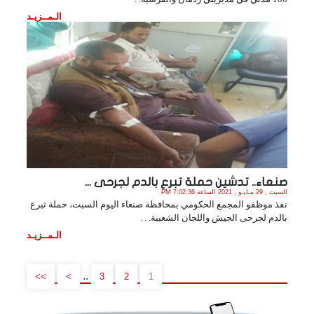
الـمــزيـد
صنعاء.. تدشين حملة تبرع بالدم لجرحى ...
السبت , 29 مـايـو , 2021 الساعة 7:02:36 PM
نفذ موظفو المجمع الحكومي بمحافظة صنعاء اليوم السبت، حملة تبرع
بالدم لجرحى الجيش واللجان الشعبية. . .
الـمــزيـد
..
>>
>
3
2
1