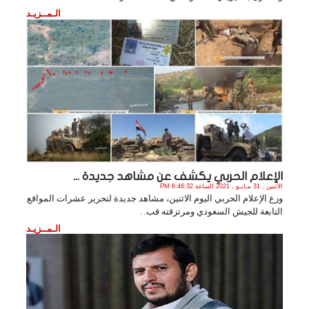
الـمــزيـد
الإعلام الحربي يكشف عن مشاهد جديدة ...
الأثنين , 31 مـايـو , 2021 الساعة 6:46:32 PM
وزع الإعلام الحربي اليوم الاثنين، مشاهد جديدة لتحرير عشرات المواقع
التابعة للجيش السعودي ومرتزقته قب. .
الـمــزيـد