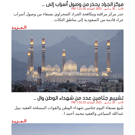
مركز الجراد يحذر من وصول أسراب إلى ...
الأحد , 30 مـايـو , 2021 الساعة 7:21:26 PM
حذر مركز مراقبة ومكافحة الجراد الصحراوي بصنعاء من وصول أسراب
جراد قادمة من السعودية إلى مناطق التكاث. .
الـمــزيـد
تشييع جثامين عدد من شهداء الوطن وال ...
الأحد , 30 مـايـو , 2021 الساعة 7:01:20 PM
شُيع بصنعاء اليوم جثامين شهداء الوطن والقوات المسلحة العقيد نبيل
عبدالله السياغي والعقيد محمد أحمد ا. .
الـمــزيـد