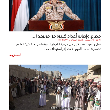
مصرع وإصابة أعداد كبيرة من مرتزقة ا ...
الأحد , 30 يـنـاير , 2022 الساعة 6:00:41 PM
قتل وأصيب عدد كبير من مرتزقة الإمارات وعناصر "داعش" كما تم
تدمير 5 آليات، اليوم الأحد، إثر استهداف ت. .
الـمــزيـد