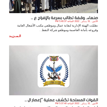
صنعاء.. وقفة تطالب بسرعة بالإفراج ع ...
الأثنين , 31 يـنـاير , 2022 الساعة 5:40:37 PM
نظمّت الهيئة الإدارية لنقابة عمال وموظفي مكتب الأشغال العامة
وفروعه بأمانة العاصمة وموظفو شركة النفط. .
الـمــزيـد
القوات المسلحة تكشف عملية "إعصار ال ...
الأثنين , 31 يـنـاير , 2022 الساعة 5:37:40 PM