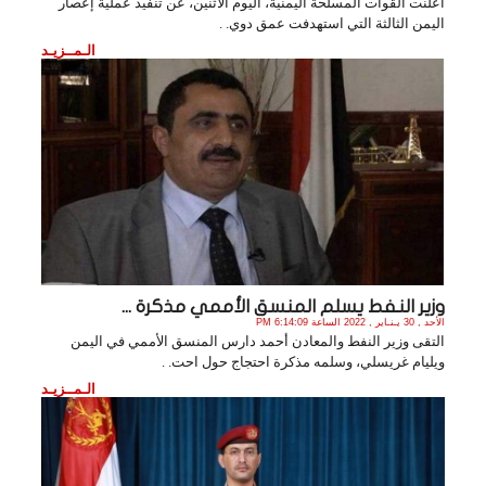
أعلنت القوات المسلحة اليمنية، اليوم الاثنين، عن تنفيذ عملية إعصار
اليمن الثالثة التي استهدفت عمق دوي. .
الـمــزيـد
وزير النفط يسلم المنسق الأممي مذكرة ...
الأحد , 30 يـنـاير , 2022 الساعة 6:14:09 PM
التقى وزير النفط والمعادن أحمد دارس المنسق الأممي في اليمن
ويليام غريسلي، وسلمه مذكرة احتجاج حول احت. .
الـمــزيـد