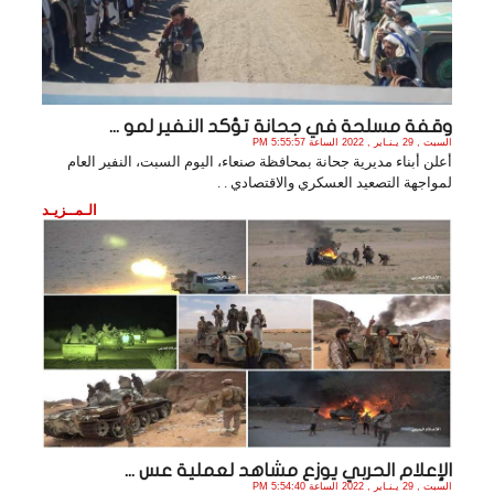
وقفة مسلحة في جحانة تؤكد النفير لمو ...
السبت , 29 يـنـاير , 2022 الساعة 5:55:57 PM
أعلن أبناء مديرية جحانة بمحافظة صنعاء، اليوم السبت، النفير العام
لمواجهة التصعيد العسكري والاقتصادي . .
الـمــزيـد
الإعلام الحربي يوزع مشاهد لعملية عس ...
السبت , 29 يـنـاير , 2022 الساعة 5:54:40 PM