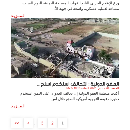
وزع الإعلام الحربي التابع للقوات المسلحة اليمنية، اليوم السبت،
مشاهد لعملية عسكرية واسعة في جبهة الأ. .
الـمــزيـد
العفو الدولية : التحالف استخدم اسلح ...
الجمعة , 28 يـنـاير , 2022 الساعة 5:49:15 PM
أكدت منظمة العفو الدولية إن تحالف العدوان على اليمن استخدم
ذخيرة دقيقة التوجيه أمريكية الصنع خلال اس. .
الـمــزيـد
..
>>
>
3
2
1