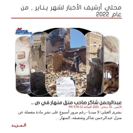
محلي أرشيف الأخبار لشهر يـنـاير , من
عام 2022
عبدالرحمن شاكر صاحب منزل منهار في ص ...
الأثنين , 31 يـنـاير , 2022 الساعة 5:55:12 PM
بشرى الغيلي/ لا ميديا - رغم مرور أسبوعٍ على نشرِ مادة مفصلة عن
منزل عبدالرحمن شاكر وشقيقه، المنهار . .
الـمــزيـد