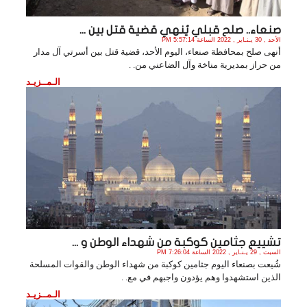
صنعاء.. صلح قبلي يُنهي قضية قتل بين ...
الأحد , 30 يـنـاير , 2022 الساعة 5:57:14 PM
أنهى صلح بمحافظة صنعاء، اليوم الأحد، قضية قتل بين أسرتي آل مدار
من حراز بمديرية مناخة وآل الضاعني من. .
الـمــزيـد
تشييع جثامين كوكبة من شهداء الوطن و ...
السبت , 29 يـنـاير , 2022 الساعة 7:26:04 PM
شُيعت بصنعاء اليوم جثامين كوكبة من شهداء الوطن والقوات المسلحة
الذين استشهدوا وهم يؤدون واجبهم في مع. .
الـمــزيـد