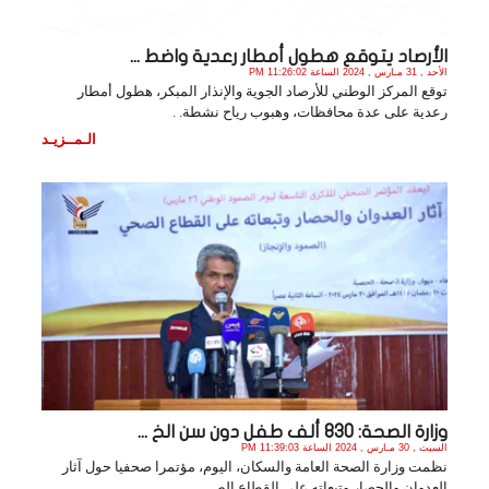
الأرصاد يتوقع هطول أمطار رعدية واضط ...
الأحد , 31 مـارس , 2024 الساعة 11:26:02 PM
توقع المركز الوطني للأرصاد الجوية والإنذار المبكر، هطول أمطار
رعدية على عدة محافظات، وهبوب رياح نشطة. .
الـمــزيـد
وزارة الصحة: 830 ألف طفل دون سن الخ ...
السبت , 30 مـارس , 2024 الساعة 11:39:03 PM
نظمت وزارة الصحة العامة والسكان، اليوم، مؤتمرا صحفيا حول آثار
العدوان والحصار وتبعاته على القطاع الص. .