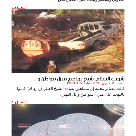
الـمــزيـد
شرعب السلام: شيخ يهاجم منزل مواطن و ...
السبت , 30 مـارس , 2024 الساعة 11:36:55 PM
قالت مصادر محلية إن مسلحين بقيادة الشيخ القبلي (ع. ع. ك)، قاموا
بالتهجم على منزل المواطن وائل البهتر. .
الـمــزيـد