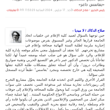
«بعاسس داعر»
الأحد , 17 مـارس , 2024 الساعة 11:53:23 PM
رئيس التحرير - صلاح الدكاك
0 تعليقات
صلاح الدكاك / لا ميديا -
حين توجهنا بالسؤال لعميد كلية الإعلام عن خلفيات اتخاذ
الجامعة قرارها الجائر وغير المسبوق بفرض موضوعات
إجبارية ملزمة لطلبة السنة النهائية صحافة وإعلام في
مشاريع تخرجهم, كنا نعتقد أن المسؤول معني بحكم موقعه بإدارة كلية
للإعلام، والرد على سؤال هو في صلب عمله بوصفه عميداً لها، لكننا
تفاجأنا بأن تخصص الدكتور عمر داعر هو "التصنيع الحربي وتقنية صواريخ
وطائرات درون"، وأن أي أسئلة تتعلق بمشكلات طلبة الكلية تنقلها
الصحيفة إليه هي خارج تخصصه ومجرد "بعاسس" -طبقاً لرده المسجل
على سؤالنا..
القرار الأخرق واللئيم الذي اتخذته قيادة الجامعة يحوِّل مشاريع التخرج
إلى ريبورتاجات تجارية مبتذلة غير مدفوعة الثمن، تخصف على سوآت
الجامعة من ورق التوت، كما ويحول طلبة الصحافة والإعلام إلى جوقات
من حملة المباخر وماسحي الأجواخ الحكومية المنتنة... إنها عملية خِصاء
مبكر لجيل من الصحفيين والإعلاميين الذين يفترض أن يكونوا قادة رأي
عام وسلطة رابعة رقابية تتمتع بحرية النبش والتنقيب والتمحيص في
كواليس العمل الحكومي بما يكفل ردع الاختلالات والانحرافات ونزعات