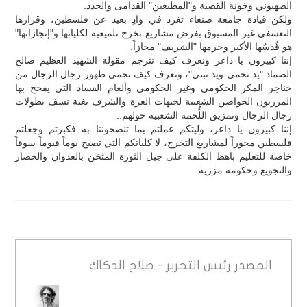
الصهيوني وخونة القضية و"المطبعين" القدامى والجدد.
ولكن قيادة جامعة صنعاء تغرد في وادٍ بعيد عن فلسطين، وقرارها
التعسفي غير المسبوق بفرض مشاريع تخرج تلميعية لكلياتها و"إنجازاتها"
هو قُدسُها الأكبر وحرمها "الشريف" مجازاً.
إننا كبيرون يا داعر ونعرف كيف نترجم مقولة الشهيد العظيم صالح
الصماد "يد تحمي ويد تبني"، ونعرف كيف نحمي ظهور رجال الرجال من
خناجر المكر الحكومي وغير الحكومي وألغام الفساد التي يفخخ بها
المزريون الحواضن الشعبية لجبهات العزة والشرف بغية نسف بطولات
رجال الرجال وتمزيق اللُّحمة الشعبية حولهم..
إننا كبيرون يا داعر، وليتكم عملتم بما تنصحوننا به فكبرتم وجعلتم
فلسطين محوراً لمشاريع التخرج، لا كلياتكم التي تصبح يوماً فيوماً سوقاً
خاصة للتعليم باهظ الكلفة على جيل الثورة المثخن بالعدوان والحصار
والتجويع وحكومة مزرية.
المصدر
رئيس التحرير - صلاح الدكاك