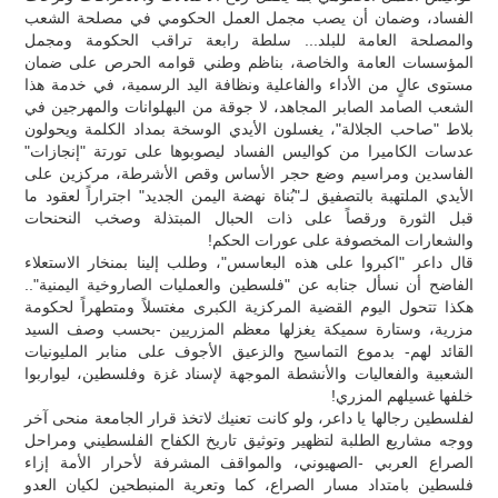
الفساد، وضمان أن يصب مجمل العمل الحكومي في مصلحة الشعب
والمصلحة العامة للبلد... سلطة رابعة تراقب الحكومة ومجمل
المؤسسات العامة والخاصة، بناظم وطني قوامه الحرص على ضمان
مستوى عالٍ من الأداء والفاعلية ونظافة اليد الرسمية، في خدمة هذا
الشعب الصامد الصابر المجاهد، لا جوقة من البهلوانات والمهرجين في
بلاط "صاحب الجلالة"، يغسلون الأيدي الوسخة بمداد الكلمة ويحولون
عدسات الكاميرا من كواليس الفساد ليصوبوها على تورتة "إنجازات"
الفاسدين ومراسيم وضع حجر الأساس وقص الأشرطة، مركزين على
الأيدي الملتهبة بالتصفيق لـ"بُناة نهضة اليمن الجديد" اجتراراً لعقود ما
قبل الثورة ورقصاً على ذات الحبال المبتذلة وصخب النحنحات
والشعارات المخصوفة على عورات الحكم!
قال داعر "اكبروا على هذه البعاسس"، وطلب إلينا بمنخار الاستعلاء
الفاضح أن نسأل جنابه عن "فلسطين والعمليات الصاروخية اليمنية"..
هكذا تتحول اليوم القضية المركزية الكبرى مغتسلاً ومتطهراً لحكومة
مزرية، وستارة سميكة يغزلها معظم المزريين -بحسب وصف السيد
القائد لهم- بدموع التماسيح والزعيق الأجوف على منابر المليونيات
الشعبية والفعاليات والأنشطة الموجهة لإسناد غزة وفلسطين، ليواربوا
خلفها غسيلهم المزري!
لفلسطين رجالها يا داعر، ولو كانت تعنيك لاتخذ قرار الجامعة منحى آخر
ووجه مشاريع الطلبة لتظهير وتوثيق تاريخ الكفاح الفلسطيني ومراحل
الصراع العربي -الصهيوني، والمواقف المشرفة لأحرار الأمة إزاء
فلسطين بامتداد مسار الصراع، كما وتعرية المنبطحين لكيان العدو