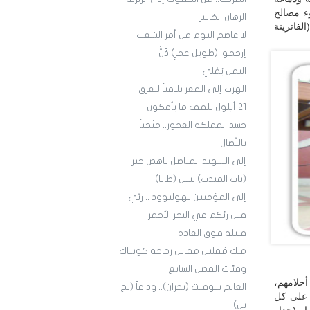
وء مصالح
الرهان الخاسر
لفاترينة
لا عاصم اليوم من أمر الشعب
إرحموا (طويل عمرٍ) ذَلّْ
اليمن يُمْلِي..
الهرب إلى القعر تلافياً للغرق
21 أيلول تلقف ما يأفكون
جسد المملكة العجوز.. مثخناً
بالنِّصال
إلى الشهيد المناضل ناهض حتر
(باب المندب) ليس (طابا)
إلى المؤمنين بهوليوود .. ربِّي
قتل ربَّكم في البحر الأحمر
قبيلة فوق العادة
ملك مُفلس مقابل زجاجة كونياك
وفيَّات الفصل السابع
حلامهم،
العالم بتوقيت (نجران).. وداعاً (بج
ا على كل
بن)