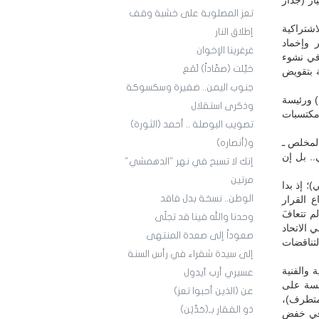
هيار (جدار
تعز المصلوبة على خشبة وقف
اشتراكية
إطلاق النار
 وإخماد
غرغرينا الإخوان
 في نشوء
خيَّلت (صمَّاداً) لَمَع
ة بتقويض
جنوب اليمن.. ضفيرة وسكسوكة
) ورئيسة
وذكرى استقلال
مكتسبات
تصويب البوصلة .. أحمد (الثورة)
المخلص ـ
و(أنصاره)
.. بل إن
إنك لا تسبح في نهر "الدهمشي"
مرتين
؛ إذ بدا
الوطن.. نسخة بدل فاقد
ع القرار
م تتعافَ
وحدنا والله فينا قد تجلّى
ي الاتحاد
صعوداً إلى صعدة المنتهى
لتناقضات
إلى سيدة شقراء في رأس السنة
 والفنية
عسيري أرب آيدول
افسة على
عن (الذين أحبوا تعز)
 متطرف)،
ذو الفقار بـ(حَدَّيْن)
 في خفض