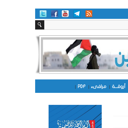
أروقـــة
|
مرافىء
|
PDF
|