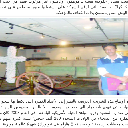
حسب مصادر حقوقية معنية ـ موظفون وعاملون غير مرغوب فيهم من حيث ال
ا كولا)؛ والنسبة التي تُرغَم الشركة على استيعابها منهم يحصلون على نص
لبيض ممن يتمتعون بذات الكفاءة والمؤهلات..
م أوضاع هذه الشريحة العريضة بالنظر إلى الأعداد الغفيرة التي تكتظ بها سجون 
منها، والتي تهوي باضطراد إلى حضيض المعدمين، لا بالنفر المعدودين الذين 
ضربة حظ إلى صدارة المشهد وذروة مباهج ا
الشريحة المفقرة من السجناء في الولايات المتحدة 250 ألف سجين؛ نسبة 
سب معطيات رسمية ؛ ويحصد (حيُّ هارلم في نيويورك) شهرةً عالمية موازية لـ