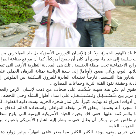
ا بلد (الهنود الحمر)، ولا بلد (الإنسان الأوروبي الأبيض)، بل بلد المهاجرين من
 سلسة إلى حد ما، بوسع أي كان أن يصبح أمريكياً، كما أن مواقع صناعة القرا
ئح الاجتماعية تحت مظلة الجنسية . تلك هي المعادلة النظرية الأرقى التي تقد
لها اليوم، ويأتي صعود (أوباما) إلى سدة الرئاسة بمثابة البرهان العملي عليها
تجاوز هذا التبسيط، فارضاً تعقيداته العابرة للفروق الشكلية بين الملونين 
ادية وحقيقة نفوذ القلة الثرية وجماعات المصالح...
حقوق لم تكن هبة سهلة قـُـدِّمت على صحاف من ذهب لإنسان الأرض (الجدي
ير بين مـُـسْـتـَـغِـل ومُـسْـتــَــغَـل، على امتداد أطوار النشأة وحتى اللحظة ...
 أدوات الصراع قد تهذبت كثيراً. لكن ثمار شجرة الحرية ليست دانية القطوف 
مجرد أنه يحملها.. يتعلق الأمر بيقظة المواطن واستعداده الدائم للدفاع عنه
 والمراكمة عليها، ففي قاع بحيرة الحياة الأمريكية اليومية التي يلوح سطحه
دم تنافس شرس يمكن أن يطال حتى ما ينظر إليه الشارع الأمريكي باعتباره من
حريات العامة ..
عربي يمني، يوجد الكثير الكثير مما يفغر فاهي انبهاراً، ويثير زوابع د