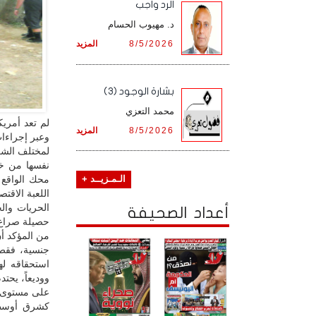
الرد واجب
د. مهيوب الحسام
8/5/2026
المزيد
بشارة الوجود (3)
محمد التعزي
لم تعد أمريك
8/5/2026
المزيد
وعبر إجراءات
لمختلف الشرا
نفسها من خلا
محك الواقع ي
الـمـزيــد +
اللعبة الاقتص
الحريات وال
أعداد الصحيفة
حصيلة صراع مر
من المؤكد أن
جنسية، فقط ل
استحقاقه لها
ووديعاً، يحت
على مستوى ال
كشرق أوسطي 