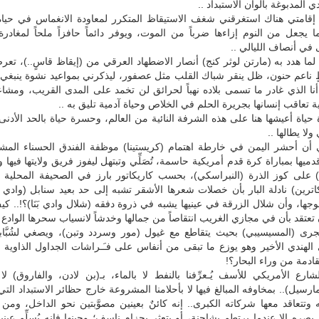
المدبوغة بألوان الاستبداد ..
 إقامتي هناك استغرقني شغف الاستيقاظ المتكرر لمعاودة الانغماس في حياة
 يجعل من النوم إزاءها ضرباً من الموت، ويوفر دائماً حافزاً ملحاً لمغادر
في أنصاف الليالي ..
ما هدد به (مارتن لوثر كنج) أنصار الاضطهاد العرقي من (إيقاظ قاسٍ..)، تع
ظٍ ناعم حنون، ظل ينقر شباك القلب مثل عصفور، ليذكرني بمواعيد نشوة ينبغي 
أنا الذي غادر ما تسمى بلاده نهباً لحرائق لن تخمد على المدى القريب، ومشا
ة تعاقب إنسانها بجريرة الحلم في الخلاص وحياة آدمية تليق به ..
حياة أعيشها هنا على هذه الشرفة النائية من العالم، وحسرة حياة بالحد الأدنى 
لا يطالها ..
ن أحشر اليمن في خارطة اهتمام (كريستينا) موظفة الفندق الحسناء المش
يها بمباراة كرة قدم أمريكية حاسمة، تُصَلِّي وتبتهل ليفوز فريق ولايتها فيها ويُ
على كوز الذرة (النبراسكي)، بحسب كاريكاتور بارز في الصحيفة المحلية للو
اترين) نادلة البار بأن خصلات شعرها الأشقر تشبه إلى حد بعيد سنابل (وادي
ها، وأن شلال الزرقة في عينيها يشبه في ذروة دفقه (شلال وادي بَنَا)؟!.. كي
تعتقد بأن في مجازي الغريب انتقاصاً من جمالها وخدشاً لانسياب سحرها الوادع .
مجرى (المسيسيبي) بحيث يتقاطع مع غيول (مور وسردد وتبن)، ويصغي لشُبَّابة
ي الهندي الأخير وهو يوزع ما تبقى من أنفاس على فـَـراشات الجداول الذاوي
قادمة من وراء البحار؟!
ارع الأمريكي للأسف يُـعرِّفنا بالنفط لا بالماء، بـ(بن لادن، والفاروق) لا 
ارسيل).. بمخاوفه المبالغ فيها لا بأحلامنا المشروعة خارج حظائر الاستبداد الت
وتتعاقد معها شركاته الكبرى.. إنه كائنٌ بعينين مصوَّبتين نحو الداخل، ومن ا
ى بصره إلا عندما يرتطم بشاحنة، أو يتعثر بحزام ناسف؛ وحينها فإنه يُسلِّم عيني