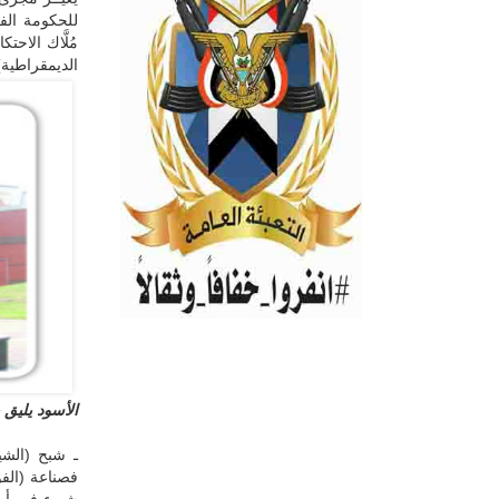
للحكومة الف
مُلَّاك الاح
الديمقراطية) 
الأسود يليق ب
ـ شبح (الشي
فصناعة (الفو