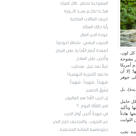
السعودية تحتضر.. طال عُمرك
هكــذا تكلــم سيــد الثــورة
خريف العائلات الملكية
زلَّة حائك السجَّاد
عودة الابن الضال
الجنوب اليمني.. بانتظار (جودو)
(صعدة أنصار الله) يدٌ على الجراح
 كل لون،
وأُخرى على السلاح
ر مفتوحة
م أمريكا
جيلاً بعد جيل.. سنحارب
؛ إلا أن
ما بعد (التجربة النهمية)
إلى جوهر
شهيداً.. شهيداً.. شهيداً
دة)، بل
يُشْرِقُ الحسين
إن (حزب الله) هم الغالبون..
لكل حامل
لمن المُلْكُ اليوم..؟
ا وتأكيد
ا هادئاً
لي مهنةٌ أُخرى أوانَ الحرب
 الثوابت
عن الجنوب.. والتجديف خارج البحر
دبلوماسية المثانة المحتقنة..
هشة تحت