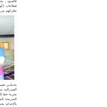
فالسود ـ ب
قطاعات (كوك
نظرائهم من ا
يحـسُـن تقيي
الفيدرالية 
بالإعدام؛ بح