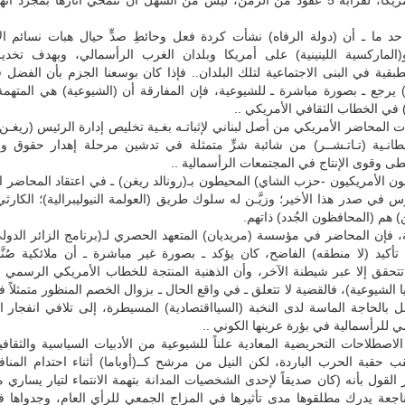
شيء في أمريكا، لقرابة 5 عقود من الزمن، ليس من السهل أن تنمحي آثارها بمجرد ان
حد ما ـ أن (دولة الرفاه) نشأت كردة فعل وحائطِ صدٍّ حيال هبات نسائم ال
و(الماركسية اللينينية) على أمريكا وبلدان الغرب الرأسمالي، وبهدف تخدير
طبقية في البنى الاجتماعية لتلك البلدان.. فإذا كان بوسعنا الجزم بأن الفضل
) يرجع ـ بصورة مباشرة ـ للشيوعية، فإن المفارقة أن (الشيوعية) هي المتهم
) في الخطاب الثقافي الأمريكي ..
ت المحاضر الأمريكي من أصل لبناني لإثباتـه بغـية تخليص إدارة الرئيس (ريغـن
ريطانـية (تـاتـشــر) من شائبة شرٍّ متمثلة في تدشين مرحلة إهدار حقوق و
ى وقوى الإنتاج في المجتمعات الرأسمالية ..
ون الأمريكيون -حزب الشاي) المحيطون بـ(رونالد ريغن) ـ في اعتقاد المحاضر 
ي صدر هذا الأخير؛ وزيَّـن له سلوك طريق (العولمة النيوليبرالية)؛ الكارثي
) هم (المحافظون الجُدد) ذاتهم.
فإن المحاضر في مؤسسة (مريديان) المتعهد الحصري لـ(برنامج الزائر الدولي)
تأكيد (لا منطقه) الفاضح، كان يؤكد ـ بصورة غير مباشرة ـ أن ملائكية صُنَّا
تتحقق إلا عبر شيطنة الآخر، وأن الذهنية المنتجة للخطاب الأمريكي الرسمي ل
 الشيوعية)، فالقضية لا تتعلق ـ في واقع الحال ـ بزوال الخصم المنظور متمثلاً ف
ل بالحاجة الماسة لدى النخبة (السيااقتصادية) المسيطرة، إلى تلافي انفجار ا
مي للرأسمالية في بؤرة عرينها الكوني ..
لاصطلاحات التحريضية المعادية علناً للشيوعية من الأدبيات السياسية والثقافية
قب حقبة الحرب الباردة، لكن النيل من مرشح كــ(أوباما) أثناء احتدام المن
 القول بأنه (كان صديقاً لإحدى الشخصيات المدانة بتهمة الانتماء لتيار يساري
ناجعة يدرك مطلقوها مدى تأثيرها في المزاج الجمعي للرأي العام، وجدواها