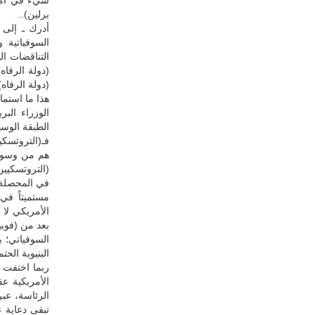
برلين)..
أدرك ـ إلى 
السوفياتية 
التناقضات ال
(دولة الرفاه
(دولة الرفاه
هذا ما استما
الوزراء الب
الطبقة الوسط
فـ(التروتسكي
هم من وسوس ف
(التروتسكيين
في المحصلة، 
مستميتاً في 
الأمريكي لا 
بعد من (فوبيا
السوفياتي؛ ب
البنيوية الحت
ربما اختفت ا
الأمريكية ع
الرئاسة، عبر
تبقى دعاية 