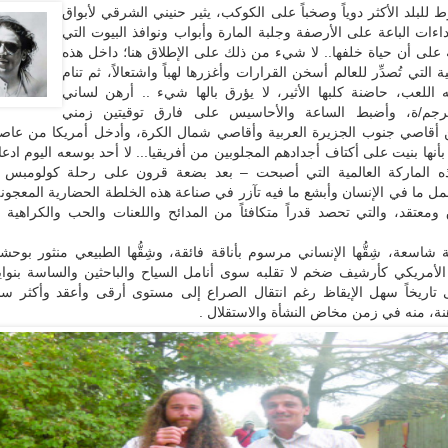
ط للبلد الأكثر دوياً وصخباً على الكوكب، يثير حنيني الشرقي لأبواق
اءات الباعة على الأرصفة وجلبة المارة وأبواب ونوافذ البيوت التي
على أن حياة خلفها.. لا شيء من ذلك على الإطلاق هنا؛ داخل هذه
ية التي تُصدِّر للعالم أسخن القرارات وأغزرها لهباً واشتعالاً، ثم تنام
اللعب، حاضنة كلبها الأثير، لا يؤرق بالها شيء .. أرهن لساني
ترجم/ة، وأضبط الساعة والأحاسيس على فارق توقيتين زمني
أقاصي جنوب الجزيرة العربية وأقاصي شمال الكرة، وأدخل أمريكا من عاصمت
بأنها بنيت على أكتاف أجدادهم المجلوبين من أفريقيا... لا أحد بوسعه اليوم ادعاء
ذه الماركة العالمية التي أصبحت – بعد بضعة قرون على رحلة كولومبس
).. أجمل ما في الإنسان وأبشع ما فيه تآزر في صناعة هذه الخلطة الحضارية المعجو
ومعتقد، والتي تحصد قدراً متكافئاً من المدائح واللعنات والحب والكراهية 
سعة، شِقُّها الإنساني مرسوم بأناقة فائقة، وشِقُّها الطبيعي منثور بوحشي
 الأمريكي كأرشيف ضخم لا تقلبه سوى أنامل السياح والباحثين والساسة بنوايا 
ى تاريخاً سهل الإيقاظ رغم انتقال الصراع إلى مستوى أرقى وأعقد وأكثر س
نة، منه في زمن مخاض النشأة والاستقلال .