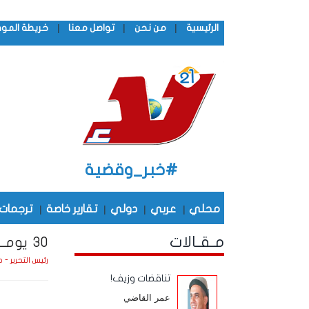
|
|
|
الرئيسية
من نحن
تواصل معنا
خريطة المو
#خبر_وقضية
محلي
|
عربي
|
دولي
|
تقارير خاصة
|
ترجمات
مـقـالات
30 يومـــاً فــــي بــــلاد اليانكـــي
رئيس التحرير - 
تناقضات وزيف!
عمر القاضي