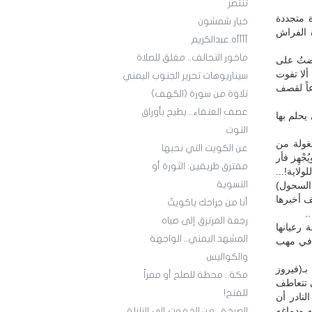
تنتصر
 متجددة
خيار شمشون
ة الفراش
آآآآه عبدالكريم
ماخور التحالف.. مغلق للصلاة
رضتُ على
ألا تفوت
سيناريوهات تحرير الجنوب اليمني
عاً لقصف
تلاوة من سورة (الكهف)
عصف العنقاء.. يطيح بأوراق
يحلم بها
التوت
غولة من
عن الكويت التي نحبها
جْهِز فأر
مفترق طريقين: الثورة أو
لاية!...
التسوية
 السحول)
ف أخبرها
أنا من جراحك ياكويتُ
.
رجعة المرتزق إلى صباه
 رعيانها
المشهد اليمني.. الواجهة
ة في مهب
والكواليس
بـ(فيروز
مكة.. محطة للصلح أو ممراً
ي تتعاطف
للفتح!
لنادر أن
ه ودماغه
الصرخة.. من الخفوت إلى الزلزلة