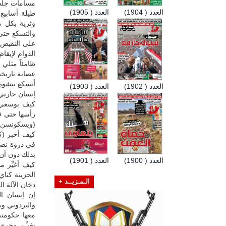
مسامات جلدي 
العدد ( 1904)
العدد ( 1905)
طيلة أسابيع
وثرية بكل ما
والتسكع حتى 
على النقيض ل
الدوام لإيقا
ظامئاً مثلي 
عصابة تاريخي
أتسكع بنشوة 
العدد ( 1902)
العدد ( 1903)
إنسان حارتي و
كيف بوسعي أ
رأسها حتى قدم
(ويسكونسن) 
كيف أخبر (ك
في ذروة نضوج
بذلك دون أن 
العدد ( 1900)
العدد ( 1901)
كيف أغيِّر 
الحزينة كنا
الـمـزيــد +
دخان الآلة ال
إن إنسان الش
والبردوني وم
معها حكومته 
يغيـِّـر مجر