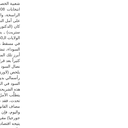
شعبية الخصم 
الراسخة، وال
على أمل النج
كان (الدكتو
ستريت) ـ يغ
الولايات الـ50 مع أزوف موعد الزحف المقرر على سوق الأوراق المالية الشهير في (نيويورك)..
في مسقط رأس 
السوداء، تن
أبرز تلك الم
نضال السود ض
يلخص (لاوري)
رأسمالي بدون
السود في ال
هذه الشريحة 
يتطلَّب الأم
تحدث، فقد ظل
مصاف القانون
واليوم، فإن 
جورجيا) مقرا
يتيحه اقتصاد