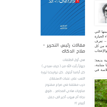
ها التي
 الحيازة
 – تعرف
مقالات رئيس التحرير -
نة من كل
والإعجاب
صلاح الدكاك
هي أول الطلقات
ة بديعة؛
متباينة،
جهاراً رأيت الله من ( جرف سيدي )
لاسة في
كل أيامنا أيلول ..كل تواريخنا ثورة
اللعب على عتبات الاستقلال
حرب مغلقة في صراع مفتوح
مناورات هادي المحاصر ... طوق
نجاة أم هروب أخير الى حقل
ألغام ؟!