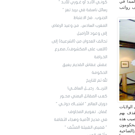
مبدأ في
كونـي الأبـد أو غـوري للأبـد "
ف رواتب
رسائل ناسفة في بريد تعز "
الجنوب.. فخ الاعتباط
المغرب السادس.. من وعيد الرصاص
إلى وعود الأزاميل
تحالف العدوان من (الشرعية) إلى
(اللعب على المكشوف),,مصـرع
الخـرافة
عفش عفاش القديم يعيق
الحكومة
لله ثم للتاريخ
التربــة.. رحيــل الساقــي!
كعـب المقاتل اليمني محـور
دوران العالم " اشتبــاك دولــي "
الولايات
عُمان.. تعويم المخاوف
تقذف بهم
لحياة الأمريكية الباذخة.. في العام 2008 كان نصيب هذه
في مديح الأمية وهجاء الثقافة
كبيرة منهم محكومون
" قميص القبيلة المنتَّف "
(الضاحية