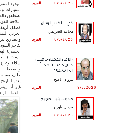
8/5/2026
المزيد
الهدوء المفر
السيارات وند
تصطفق دالة 
الثلاجة الكون
كي لا نخسر الرهان
كطفل أرهقه 
مجاهد الصريمي
العربي للم
وحضاري بين 
8/5/2026
المزيد
يفاخر السود 
الحصرية له
بـ(USA
«الزمن الجميل».. هـــل
سلالة وعرق 
كـــان جميــــلاً حقـــاً؟!
والسخط ..
الحلقة 154
خلف مساحة شا
مروان ناصح
يغفو التاريخ
غير أنه يبق
8/5/2026
المزيد
اللحظة الراه
هدوءٌ.. يثير الضجيج!
عدنان باوزير
8/5/2026
المزيد