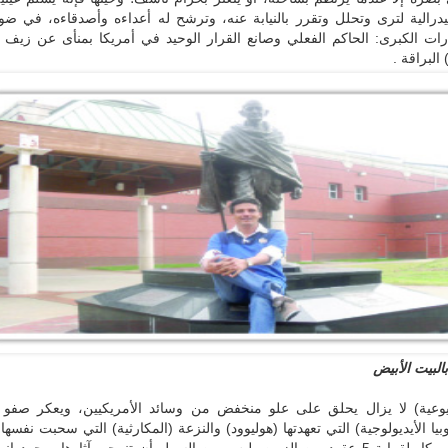
يدرالية لترى وتحلل وتقرر بالنيابة عنه، وترشح له أعداءه وأصدقاءه، في ض
تكارات الكبرى: الحاكم الفعلي وصانع القرار الوحيد في أمريكا بمنأى عن زيف (ا
البراقة .
البيت الأبيض
وعية) لا يزال يحلق على علو منخفض من وسائد الأمريكيين، ويعكر صفو أ
بيا الأيديولوجية) التي تعهدتها (هوليوود) والنزعة (المكارثية) التي سحبت نفسه