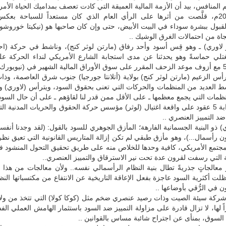
المنافس، بيد أن الأزمة المالية العميقة التي كادت تعصف بمداميك الحياة الأمري
انتخابات 2008م، قلَّصت من أثرها على الرأي العام الذي كان مستعداً للسباحة بعك
قبول ببشرة سوداء في البيت الأبيض، حتى وإن كان صاحبها هو (نيكيتا خوروشو
اة من احتمالات الغرق الوشيك ..
ر لاوري) ـ وهو قِس أسود وأحد رفاق (مارتن لوثر كنج)، وناشط في حركة (اح
تلي حماسةً وهو يحدثنا عن مدى استجابة الشارع الأمريكي لنداء الحركة على
الزعيم (مارتن لوثر كنج) بولاية (أتلانتا جورجيا) جنوب شرق العاصمة، وذات 
شط العديد من المنظمات والحركات التي تعنى بحقوق السود، ويترأس (لاوري) 
نظمات التي يجمع معظمها ـ على الأقل ممن قدر لنا لقاؤهم ـ على أن حال السود 
كثيراً بعد قرابة 5 عقود على واقعة اغتيال (لوثر) مؤسس حركة الحقوق والحريات المدنية ا
د التمييز العنصري ..
 ذو البنية الجسمانية الفارهة؛ المأزق الجوهري للسود بالقول: (لقد وجدنا أنفسن
 رأسمال...)، وهو مأزق طبقي لم تكن إزالة المتاريس القانونية التي تعيق نظريا
مجتمع الأمريكي، كافية وحدها للخلاص منه على طريق تحقيق التحول المنشود 
التي رسفت لقرون عدة تحت نير الاسترقاق والتمييز العنصري..
رُ معالجاتٍ جذريةً تطال بنية النظام الرأسمالي نفسه.. ولأن معالجات من هذا ا
ت أكثرية السود عاجزة بفعل الإعاقة التاريخية عن الانتفاع من مكتسباتها الن
 في الرُّقي بأوضاعها ..
شركة سيئة الصيت وذات رصيد عنصري ضخم مثل (كوكا كولا) التي تتخذ من ولاية 
ً لها، لا تزال قادرة على مزاولة التمييز ضد السود باستثمار الهامش العملي الف
 السوق، بمنأى عن اجتراح شائبة مساس بالقوانين ..