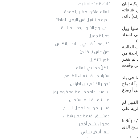
كية إبان
ثلاث قصائد لعينيك
س قناعاته
العالم ماخور صغير يا حمدة
ف) ذاته،
أندرو ميتشيل في اليمن.. لماذا؟!
إلـى روح الشهـــيدة الزميلـــة
تلوا وول
 امتداد
جميلة جميل
30 يومـــاً فــــي بــــلاد اليانكـــي
الغالبية
حيَّ على (الفلاح)
واحدة من
لم يتغير
طور التنكيل
لتي وحَّدت
يا كلَّ محاربي العالم
استراتيجيــة ابتغــاء القــوم
ا في بلد
ً اندماج
تدوير الذرائع بين إدارتين
في أوضاع
بيـروت.. عاصمة المقاومة وفيروز
صـــــناعـــة الــمـــستحيل
لقبيل لم
فبراير.. مواليد الفصل السابع
ظرية على
دمشـــق.. غيمة عطـر شقراء
(أتلانتا
وموال نشيج أخضر
سيح الذي
شعر أبيض يساري