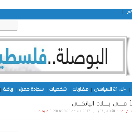
|
قع
|
«لا» 21 السياسي
|
مقـاربات
|
شخصيات
|
سجادة حمراء
|
رياضة
|
الثلاثاء , 17 يـنـاير , 2017 الساعة 6:28:20 PM
صلاح الدكاك
1 تعليقات