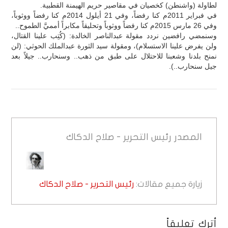
لطاولة (واشنطن) كخصيان في مقاصير حريم الهيمنة القطبية.
في فبراير 2011م كنا رفضاً، وفي 21 أيلول 2014م كنا رفضاً ووثوباً،
وفي 26 مارس 2015م كنا رفضاً ووثوباً وتحليقاً مكابراً أمميَّ الطموح..
وسنمضي رافضين نردد مقولة عبدالناصر الخالدة: (كُتِب علينا القتال،
ولن يفرض علينا الاستسلام)، ومقولة سيد الثورة عبدالملك الحوثي: (لن
نمنح بلدنا وشعبنا للاحتلال على طبق من ذهب.. وسنحارب.. جيلاً بعد
جيل سنحارب..).
المصدر
رئيس التحرير - صلاح الدكاك
زيارة جميع مقالات:
رئيس التحرير - صلاح الدكاك
أترك تعليقاً