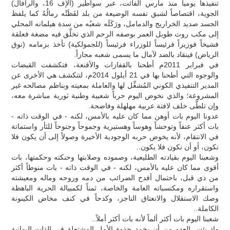
تنفيذها يومياً منذ مارس الفائت، عبر سواطير (الإف 16، والرافال)
الجوية، اقتصاصاً لشبق نفسه الوضيعة من بلد لفَظَتْه رمالُهُ كما يلفظ
الجسد صديد الخراريج والدمامل، ورَكَلَه شعبُه من سدة هيلمانه المحلي
إلى مكب روث طويل العمر بوصفه الرحم الذي تخلَّق فيه مضغة فعلقة
فشيخاً فوزيراً فرئيساً للوزراء فرئيساً (للجمولكية) تأخذ بزمامه (نوق
الرياض) فينقاد بالضد لآمال ما يسمى شعبه مجازاً.
في فبراير 2011م أطحنا بالقفازات والأقنعة، فتكشفت القبضات
والوجوه التي أطحنا بها في 21 أيلول 2014م، لتتكشف هي الأخرى عن
المدير التنفيذي الكوني المُشغِّل لها والعاملة بمعيته وبناظم مصالحه غير
المشروعة؛ والذي نخوض اليوم حرباً شعبية وطنية ثورية مباشرة معه،
وإن تلطَّى خلف لافتة عربية مهلهلة وفاضحة.
عدونا اليوم بات أوهن مما كان عليه بالأمس، لكنه - في الوقت ذاته -
بات أكثر عنفاً وتوحشاً وهوساً وهستيرية وجموحاً وجنوحاً للثأر واستماتة
في الانتقام، لأنه يخوض حربه الوجودية الأخيرة وصولاً إلى أن يكون فلا
نكون، أو أن نكون فلا يكون..
وشعبنا اليوم بقيادته الطليعية، وصموده وصلابتها وحنكته وحكمتها، بات
أقوى مما كان عليه بالأمس، لكنه - في الوقت ذاته - بات منوطاً أكثر
من ذي قبل، باحتمال أفدح الضرائب من دمه وروحه وماله ومعيشته
واستقراره ومكتسباته العامة والخاصة، ثمناً لكمبيالة الحرية الباهظة
وصك الاستقلال والانعتاق الناجز، وكدحاً في كنف مخاض الكينونة
الكاملة..
شعبنا اليوم بات أكثر ألماً لأنه بات أكثر أملاً..
وإذ يئس العدو من أن يخمد جذوة الأمل المشتعلة في الذات اليمانية