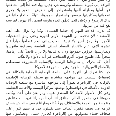
التواقة إلى كينونة مستقلة وكريمة هي جديرة بها، فقد لجأ إلى مشاغلتها
عن أملها بمغازلة ألمها واستدراجها إلى حضيض الشعور بلا جدوى
تضحياتها ومكابرتها ورفضها واستمرار صمودها، انتهاءً بالانتحار ذاتياً في
درك الرضوخ والإذعان الذي يُعمِّق العدو هاويته ليضمن ألا نهوض لفريسة
تقع فيه من عثرتها.
كنا ندرك فداحة المهر إذ خطبنا الحسناء، وكنا ولا نزال على أهبة
الاستعداد لأن ندفعه من الشهقة الأولى للثورة وحتى رمق التضحيات
الأخير.. ولا رمق أخير ولا نهاية لشعب يماني أبحر عصامياً جباراً قبل
عشرة آلاف عام بالاتجاه المضاد لصلف الطبيعة وضراوة طقوسها
وتضاريسها، فروَّض جموحها ولان له قيادها ولا يزال قابضاً على زمامها،
مبحراً بكل طموح صوب أكرم الضفاف، غير آبه بالأنواء ولا هيَّاب.
أجل.. كنا ندرك أن طموحاتنا الوطنية والإنسانية المشروعة ستصطدم
بالأطماع الامبريالية الفاجرة وغير المشروعة لأمريكا..
كما كنا ندرك أن الثورة على سلطة الوصاية المحلية بالوكالة في
(صنعاء)، ستضعنا في مواجهة مباشرة مع سلطة الوصاية الإقليمية
بالوكالة في (الرياض)، تطوراً إلى مواجهة مباشرة مع سلطة الوصاية
الدولية بالأصالة في (واشنطن) بوصفها مركزاً للهيمنة والأحادية القطبية،
وفي كل الأطوار الآنفة كنا المعتدى علينا، ولم نعتدِ على أحد، وكانت
جريمتنا في منظور العالم المنافق أننا أردنا -ومازلنا نريد ـ حصتنا غير
منقوصة من الحرية والاستقلال، ورفَضْنَا - ومازلنا نرفض - العيش بنصف
كرامة في نصف قفص، أنصاف عبيد يقتتلون في ما بينهم كثوار على
صحاف حساء يتسولونها من (الرياض) كعابري سبيل، ويحتكمون فيها