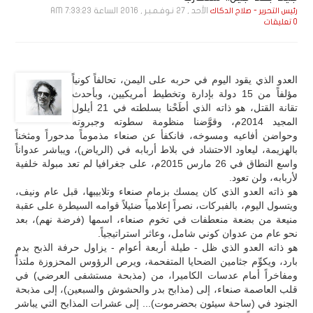
الأحد , 27 نـوفـمـبـر , 2016 الساعة 7:33:23 AM
رئيس التحرير - صلاح الدكاك
0 تعليقات
العدو الذي يقود اليوم في حربه على اليمن، تحالفاً كونياً
مؤلفاً من 15 دولة بإدارة وتخطيط أمريكيين، وبأحدث
تقانة القتل، هو ذاته الذي أطَحْنا بسلطته في 21 أيلول
المجيد 2014م، وقوَّضنا منظومة سطوته وجبروته
وحواضن أفاعيه ومسوخه، فانكفأ عن صنعاء مذموماً مدحوراً ومثخناً
بالهزيمة، ليعاود الاحتشاد في بلاط أربابه في (الرياض)، ويباشر عدواناً
واسع النطاق في 26 مارس 2015م، على جغرافيا لم تعد مبولة خلفية
لأربابه، ولن تعود.
هو ذاته العدو الذي كان يمسك بزمام صنعاء وتلابيبها، قبل عام ونيف،
ويتسول اليوم، بالفبركات، نصراً إعلامياً ضئيلاً قوامه السيطرة على عقبة
منيعة من بضعة منعطفات في تخوم صنعاء، اسمها (فرضة نهم)، بعد
نحو عام من عدوان كوني شامل، وعاثر استراتيجياً.
هو ذاته العدو الذي ظل - طيلة أربعة أعوام - يزاول حرفة الذبح بدمٍ
بارد، ويكوِّم جثامين الضحايا المتفحمة، ويرص الرؤوس المحزوزة ملتذاً
ومفاخراً أمام عدسات الكاميرا، من (مذبحة مستشفى العرضي) في
قلب العاصمة صنعاء، إلى (مذابح بدر والحشوش والسبعين)، إلى مذبحة
الجنود في (ساحة سيئون بحضرموت)... إلى عشرات المذابح التي يباشر