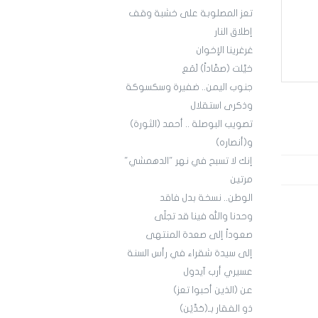
تعز المصلوبة على خشبة وقف
إطلاق النار
غرغرينا الإخوان
خيَّلت (صمَّاداً) لَمَع
جنوب اليمن.. ضفيرة وسكسوكة
وذكرى استقلال
تصويب البوصلة .. أحمد (الثورة)
و(أنصاره)
إنك لا تسبح في نهر "الدهمشي"
مرتين
الوطن.. نسخة بدل فاقد
وحدنا والله فينا قد تجلّى
صعوداً إلى صعدة المنتهى
إلى سيدة شقراء في رأس السنة
عسيري أرب آيدول
عن (الذين أحبوا تعز)
ذو الفقار بـ(حَدَّيْن)