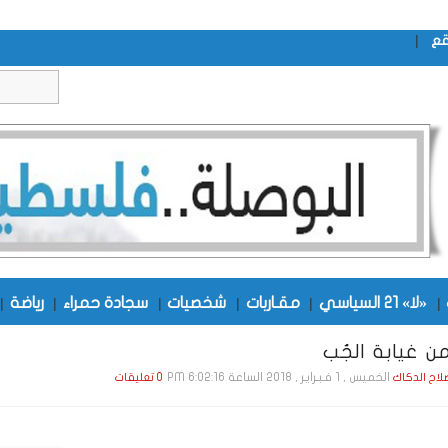
|
قع
|
«لا» 21 السياسي
|
مقـاربات
|
شخصيات
|
سجادة حمراء
|
رياضة
|
ن غيابة الجُب
الخميس , 1 فـبـرايـر , 2018 الساعة 6:02:16 PM
صلاح الدكاك
0 تعليقات