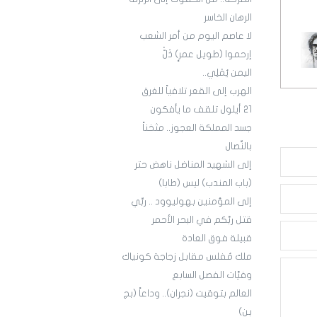
الرهان الخاسر
لا عاصم اليوم من أمر الشعب
إرحموا (طويل عمرٍ) ذَلّْ
اليمن يُمْلِي..
الهرب إلى القعر تلافياً للغرق
21 أيلول تلقف ما يأفكون
جسد المملكة العجوز.. مثخناً
بالنِّصال
إلى الشهيد المناضل ناهض حتر
(باب المندب) ليس (طابا)
إلى المؤمنين بهوليوود .. ربِّي
قتل ربَّكم في البحر الأحمر
قبيلة فوق العادة
ملك مُفلس مقابل زجاجة كونياك
وفيَّات الفصل السابع
العالم بتوقيت (نجران).. وداعاً (بج
بن)