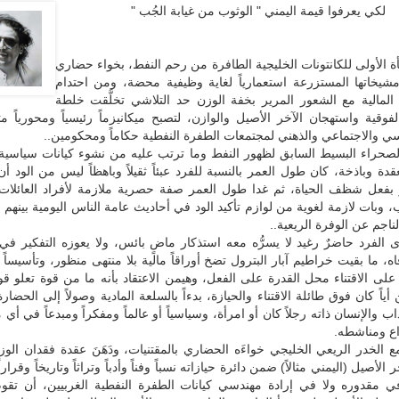
لكي يعرفوا قيمة اليمني " الوثوب من غيابة الجُب "
ة الأولى للكانتونات الخليجية الطافرة من رحم النفط، بخواء حضاري
يخاتها المستزرعة استعمارياً لغاية وظيفية محضة، ومن احتدام
المالية مع الشعور المرير بخفة الوزن حد التلاشي تخلَّقت خلطة
وقية واستهجان الآخر الأصيل والوازن، لتصبح ميكانيزماً رئيسياً ومحورياً مت
سي والاجتماعي والذهني لمجتمعات الطفرة النفطية حكاماً ومحكومين..
صحراء البسيط السابق لظهور النفط وما ترتب عليه من نشوء كيانات سياسية
قدة وباذخة، كان طول العمر بالنسبة للفرد عبئاً ثقيلاً وباهظاً ليس من الود أن
 بفعل شظف الحياة، ثم غدا طول العمر صفة حصرية ملازمة لأفراد العائلات ا
 وبات لازمة لغوية من لوازم تأكيد الود في أحاديث عامة الناس اليومية بينهم الب
ناجم عن الوفرة الريعية..
 الفرد حاضرٌ رغيد لا يسرُّه معه استذكار ماضٍ بائس، ولا يعوزه التفكير ف
، ما بقيت خراطيم آبار البترول تضخ أوراقاً مالية بلا منتهى منظور، وتأسيساً
لى الاقتناء محل القدرة على الفعل، وهيمن الاعتقاد بأنه ما من قوة تعلو قو
ياً كان فوق طائلة الاقتناء والحيازة، بدءاً بالسلعة المادية وصولاً إلى الحضارة
اب والإنسان ذاته رجلاً كان أو امرأة، وسياسياً أو عالماً ومفكراً ومبدعاً في أ
اع ومناشطه.
ع الخدر الريعي الخليجي خواءَه الحضاري بالمقتنيات، ودَهَنَ عقدة فقدان الو
الأصيل (اليمني مثالاً) ضمن دائرة حيازاته نسباً وفناً وأدباً وتراثاً وتاريخاً وقراراً
ي مقدوره ولا في إرادة مهندسي كيانات الطفرة النفطية الغربيين، أن تقوم 