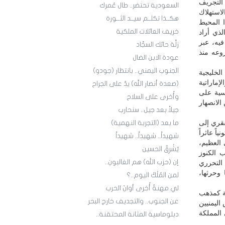
 التجريف
السعودية تحتضر.. طال عُمرك
لاستهلاك
هكــذا تكلــم سيــد الثــورة
 المحيط
خريف العائلات الملكية
لذي أراد
يه، عبر
زلَّة حائك السجَّاد
وعه منذ
عودة الابن الضال
الجنوب اليمني.. بانتظار (جودو)
الخليجية
إماراتية
(صعدة أنصار الله) يدٌ على الجراح
اسية على
وأُخرى على السلاح
الانصهار
جيلاً بعد جيل.. سنحارب
فقري إلى
ما بعد (التجربة النهمية)
اً كارتونياً عاثراً
شهيداً.. شهيداً.. شهيداً
العظيم،
يُشْرِقُ الحسين
 الكنوز
إن (حزب الله) هم الغالبون..
 التحرري
وحرثها،
لمن المُلْكُ اليوم..؟
لي مهنةٌ أُخرى أوانَ الحرب
ة كمذهب
عن الجنوب.. والتجديف خارج البحر
اليمنيين
 المملكة
دبلوماسية المثانة المحتقنة..