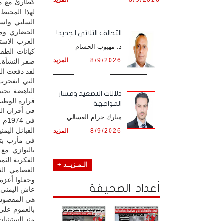
كطارئ مع مح
لهذا المحيط
السلبي واست
الحضاري ومحك
التحالف الثلاثي الجديد!
الغرب الاست
د. مهيوب الحسام
كيانات الطف
8/9/2026
المزيد
صفر النشأة.
لقد دفعت الي
التي انفجرت 
الناهضة تجني
دلالات التصعيد ومسار
قراره الوطني
المواجهة
في أفران ال
مبارك حزام العسالي
في 
8/9/2026
المزيد
في مأرب بتم
بالتوازي مع
الفكرية الث
الـمـزيــد +
العصامي الف
وجعلوا أعزة أ
أعداد الصحيفة
عاش اليمني 
هي المقصودة 
بالعموم على 
منذ الستينيات