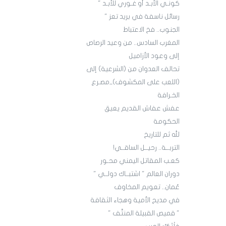
كونـي الأبـد أو غـوري للأبـد "
رسائل ناسفة في بريد تعز "
الجنوب.. فخ الاعتباط
المغرب السادس.. من وعيد الرصاص
إلى وعود الأزاميل
تحالف العدوان من (الشرعية) إلى
(اللعب على المكشوف),,مصـرع
الخـرافة
عفش عفاش القديم يعيق
الحكومة
لله ثم للتاريخ
التربــة.. رحيــل الساقــي!
كعـب المقاتل اليمني محـور
دوران العالم " اشتبــاك دولــي "
عُمان.. تعويم المخاوف
في مديح الأمية وهجاء الثقافة
" قميص القبيلة المنتَّف "