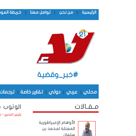
|
|
|
الرئيسية
من نحن
تواصل معنا
خريطة المو
#خبر_وقضية
محلي
|
عربي
|
دولي
|
تقارير خاصة
|
ترجمات
مـقـالات
الوثوب م
رئيس التحرير - 
الأوهام الإمبراطورية
المعتلة لمحمد بن
سلمان