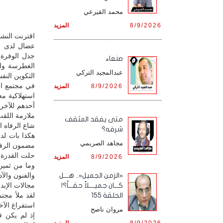
محمد القيرعي
8/9/2026
المزيد
اقترنت النشأ
عضال لدى مش
جدل الوفرة 
صنعاء
الغطرسة والف
عبدالمجيد التركي
التكوين النف
في مجتمع ال
8/9/2026
المزيد
استهلاكية مع
أحدهم للآخر
ملازمة اللقب،
متى يفقد المثقف
شاع الرفاه ال
شرفه؟
هكذا بات لدى
مجاهد الصريمي
مضمون الرفاه
حلت القدرة ع
8/9/2026
المزيد
وما من ثمين أ
والفنون والآد
«الزمن الجميل».. هـــل
مجالات الإبد
كـــان جميــــلاً حقـــاً؟!
لقد ملأ مجتم
الحلقة 155
استفراغ الآخر 
مروان ناصح
إذ لم يكن ف
8/9/2026
المزيد