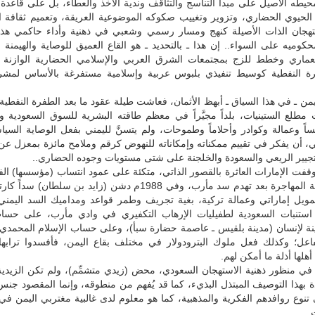
يطه الأصيل على مبدأ التناسج والتثاقف وندية الأخذ والعطاء، بل على قاعدة
 الحيوي الحضاري، وتزوير وتغييب صكوكه الموضوعية العريقة، وتعميم ثقافة ا
هجان الذات الأصيلة كنهج ومسار رسمي وشعبي في ذهنية وأداء حاكمي هذا
وميه على السواء.. إن هذا ـ بالتحديد ـ هو القاع العميق للوصاية والهيمنة ا
عماري وخطط للزج بمجتمعات الشرق العربي والإسلامي الحضارية الوازنة ف
رة النفطية كوسيط تنفيذي بلبوس عربية وإسلامية مستفرغة بالأساس لمشر
من ـ في هذا السياق ـ أبهظ الأثمان، فعاشت طيلة عقود ما بعد الطفرة النفطية 
مطلع الستينيات، بلداً مجيَّراً في معظم طاقته البشرية للسوق السعودية وال
ساً وعمالة وكوادر وأحلاماً وطموحات، ولم يتسنَّ لليمني بفعل الوصاية السي
، أن يفكر في تقييم ممكناته وإمكاناته للنهوض كرقم وملامح مائزة بمعزل عن 
تجيير الريعي والسعودة والخلجنة على شتى مستويات وجوده الحضاري..
1974م وقفت الإمارات العاثرة بالقصور الذاتي، متكئة على عمود انتساب (مؤسسها) ال
القبائل اليمنية المهاجرة بعد تهدم سد مأرب، وفي 1988م دشن (زايد بن سلطان) سد
ويل إماراتي وعمالة تركية، بغية تجريف وطمر قواعد ومداميك السد اليمني 
 استنبات السعودية لطفيليات الإرهاب التكفيري في وادي مأرب، على حساب
مينة لإنسان (مدينة بلقيس ـ عاصمة حضارة سبأ)، وعلى حساب الإسلام المحمدي
اعل؛ وكذلك فعل ملوك البترودولار في مختلف بقاع اليمن، فأفسدوا ترابها 
هلها أذلة ما أمكن لهم.
في منظور ذهنية الاستهجان السعودي، محض (زيدي متشمِّم)، ولم تكن الزيدي
بهذا التوصيف المبتذل البذيء، كما قد يُفهم من منطوقه، وإنما المقصود جنس 
تنوع روافدهم الفكرية والمذهبية، كما هو معلوم لدى غالبية مغتربي اليمن في
.