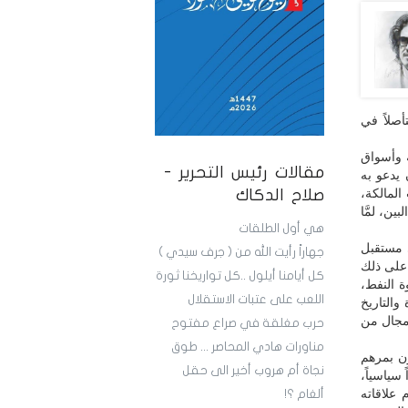
أصلاً في
 وأسواق
مقالات رئيس التحرير -
 يدعو به
لمالكة،
صلاح الدكاك
ين، لمَّا
هي أول الطلقات
ي مستقبل
جهاراً رأيت الله من ( جرف سيدي )
 على ذلك
كل أيامنا أيلول ..كل تواريخنا ثورة
ة النفط،
اللعب على عتبات الاستقلال
 والتاريخ
ي مجال من
حرب مغلقة في صراع مفتوح
مناورات هادي المحاصر ... طوق
زن بمرهم
نجاة أم هروب أخير الى حقل
 سياسياً،
علاقاته
ألغام ؟!