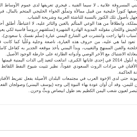
مني المسروقة علانية ـ لا سيما الفنية ـ فيجري تعريفها لدى عموم الأوساط العر
 بوصفها كنوزاً خليجية من قبيل ممالأة وتملّق الخواء الخليجي المتخم بالمال، في
هل بأصول تلك الكنوز بالنسبة للناشئة العربية وشريحة الشباب.
ة، وانطلاقاً من هذا الوعي المتألم بالغبن والثائر عليه، لا اعتباطاً، أطلق أحد
لجيش واللجان مقولته المدوية الهادرة الشهيرة (سنلقنهم دروساً قاسية لكي يعر
لأسباب ذاتها راجت وانتشرت في الشارع اليمني عبارة (سلِّم نفسك يا سعودي)، ف
 تعود لما هي عليه، من حروف هذه العبارة، ناصعة وجلية وعُلْيا كما كانت 
لجنة والغبن الممنهج والتغييب، وبدأ اليمني يأخذ موقعه الجدير به كفاعل كامل 
ادلة الاشتباك مع الآخر الوصي وأدواته الطارئة على خارطة الوجود الأصيل.
أجزم أن ثورة أيلول 2014 في إحدى غاياتها الكبرى، اندلعت لتعيد إلى الذات اليمنية قيمتها 
الأقنان في مزادات الروث السعودي عقوداً، نظير تثبيت شيوخ النفط اللقائط
ة الحاكمة.
بونة حتى لدى الإخوة العرب في مجتمعات البلدان الأصيلة بفعل تفريط الأقنا
 لليمن، وقد آن أوان عودة بهاء النبوة إلى وجه (يوسف اليمني) وصولجان الفع
لبصر لعيون شعب اليمن الكظيم بعد طول ابيضاض وبثٍّ وحزن..