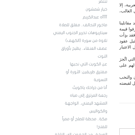
تنتصر
بية، إلا
خيار شمشون
 الغالب،
آآآآه عبدالكريم
 مقاتلينا
ماخور التحالف.. مغلق للصلاة
فوا قيمة
سيناريوهات تحرير الجنوب اليمني
قد بدٍأت
تلاوة من سورة (الكهف)
قبل عقود
الاعتبار
عصف العنقاء.. يطيح بأوراق
التوت
التي اتَّجرَ
عن الكويت التي نحبها
 لهم على
مفترق طريقين: الثورة أو
ن والنخب
التسوية
ل لقبضته
أنا من جراحك ياكويتُ
رجعة المرتزق إلى صباه
المشهد اليمني.. الواجهة
والكواليس
مكة.. محطة للصلح أو ممراً
للفتح!
الصرخة.. من الخفوت إلى الزلزلة