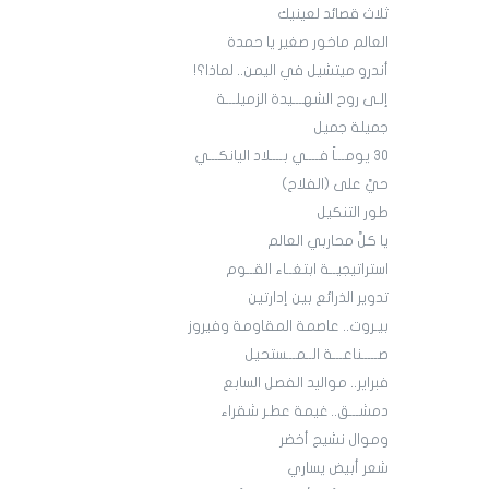
ثلاث قصائد لعينيك
العالم ماخور صغير يا حمدة
أندرو ميتشيل في اليمن.. لماذا؟!
إلـى روح الشهـــيدة الزميلـــة
جميلة جميل
30 يومـــاً فــــي بــــلاد اليانكـــي
حيَّ على (الفلاح)
طور التنكيل
يا كلَّ محاربي العالم
استراتيجيــة ابتغــاء القــوم
تدوير الذرائع بين إدارتين
بيـروت.. عاصمة المقاومة وفيروز
صـــــناعـــة الــمـــستحيل
فبراير.. مواليد الفصل السابع
دمشـــق.. غيمة عطـر شقراء
وموال نشيج أخضر
شعر أبيض يساري