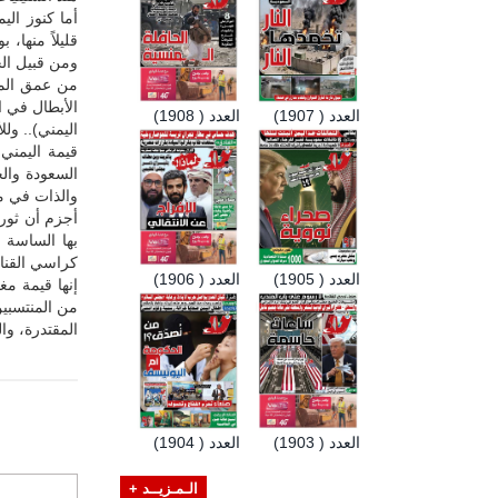
أما كنوز الي
قليلاً منها،
ومن قبيل الج
من عمق المملك
الأبطال في ا
العدد ( 1907)
العدد ( 1908)
اليمني).. ول
قيمة اليمني
السعودة والخ
والذات في مع
بها الساسة 
كراسي القنان
العدد ( 1905)
العدد ( 1906)
إنها قيمة مغ
من المنتسبين
المقتدرة، وا
العدد ( 1903)
العدد ( 1904)
الـمـزيــد +