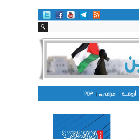
أروقـــة
|
مرافىء
|
PDF
|