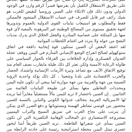
على طريق الاستقلال الكفيل بأن يفرضها قسراً كرقم وازن في الوجود
الدولي ودون ذلك فإن الاتكاء على الصين وروسيا كنقيض للغرب هو
شيك زائف غير قابل للصرف في حساب الاستقلال المنشود فالممكن
فقط والمطلوب هو استيعاب تباينات القوى الدولية بالعموم وتدويرها
لجهة تحقيق مستوى من المصالح الوطنية غير المرهونة بالتبعية لأي قوة
منها بل المتكئة على عصامية المبادرة والفعل الخلاق الذي يدرك مديات
النضج من حوله ولا يتردد في اغتنام اللحظات المواتية.
لقد اعتقد البعض أن الصين ستكون قوة إيجابية دافعة في اتفاق
ستوكهولم لصالح انفراج الوضع الإنساني المتأزم في اليمن ووقف عجلة
العدوان العسكري وإدارة الخلافات بين الفرقاء بالحوار السياسي على
طاولة الرعاية الأممية ولكن تعثر كل ذلك طيلة مايقارب نصف العام منذ
توقيع الاتفاق الآنف مع تصاعد وتيرة الأزمات الإنسانية واشتداد الحصار
والحرب الاقتصادية على بلدنا وشعبنا ، كل ذلك يؤكد واحدية الرؤية
الصينية من جهة والغربية من جهة موازية لما ينبغي أن تكون عليه اليمن
ومحددات التعاطي معها بمنأى عن طبيعة التباينات القائمة بين
الجانبين…إن الصين باختصار لا تريد لليمن مآلاً مستقبلياً مغايراً لما تريده
لها الامبريالية الغربية بتحالف عدوانها الكوني والتباين بالنسبة للصين
محصور بين قوسي تشاطر الهيمنة ومستوياتها و دفع الضرر الذي يمكن
أن يترتب على نجاح الغرب في تمزيق النسيج والتراب اليمنيين
بمشروعه الاستعماري ذي المخالب الوهابية التكفيرية التي لن تكون
الصين بمنأى عن شفراتها القاطعة….تريد الصين طريقاً آمنا لبخور
عصري تمثل اليمن محطة استراتيجية رئيسة على جادته الرابطة بين