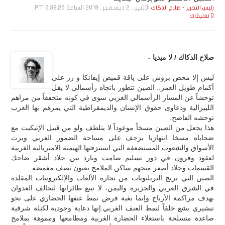
الأثنين , 2 ديـسـمـبـر , 2019 الساعة 6:38:26 PM
رئيس التحرير - صلاح الدكاك
0 تعليقات
صلاح الدكاك / لا ميديا -
ليس إلا محض بروش على ياقة قميص إيفانكا و زر على
أكمام طويل العمر.. الصين تتطور باتجاه رأسمالي لا يقل
توحشاً عن المسار الرأسمالي الغربي سوى في كونه متخففاً من مراهم
الليبرالية ودعاوى حقوق الإنسان والديمقراطية التي يمرهم بها الغرب
توحشه الفاضح.
هذا يجعل من الصين مسخاً موعوداً لا يتلطف ولو من قبيل الإتيكيت مع
ضحاياه مسخا انتهازيا يزحف على مساحة الضمور الغربي ويرث
الأسواق والشعوب المستضعفة التي استنزفتها الهيمنة الامبريالية الغربية
لعقود وقرون في دور تسليم صامت وبارد بين جلاد أشقر ضاحك
القسمات وجلاد أصفر متجهم ساكن الملامح بعيون نصف مغمضة.
الصين التي تربح التريليونات من تجارة الألعاب والإلكترونيات المقلدة
في الشرق العربي والجزيرة واليمن، لا تبيع طائراتها لتحالف العدوان
بهدف مراكمة الأرباح وإنما بغية فرض نمط عنفها الحضاري على نحو
تبشيري بشع خلفاً لنمط العنف الغربي.إنها دعاية وجودية لكتلة شرقية
صاعدة متسلحة باستعلاء الحضارة الغربية ومطامعها ومموهة بملامح