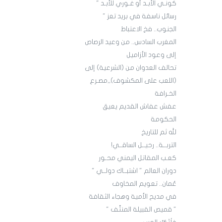
كونـي الأبـد أو غـوري للأبـد "
رسائل ناسفة في بريد تعز "
الجنوب.. فخ الاعتباط
المغرب السادس.. من وعيد الرصاص
إلى وعود الأزاميل
تحالف العدوان من (الشرعية) إلى
(اللعب على المكشوف),,مصـرع
الخـرافة
عفش عفاش القديم يعيق
الحكومة
لله ثم للتاريخ
التربــة.. رحيــل الساقــي!
كعـب المقاتل اليمني محـور
دوران العالم " اشتبــاك دولــي "
عُمان.. تعويم المخاوف
في مديح الأمية وهجاء الثقافة
" قميص القبيلة المنتَّف "