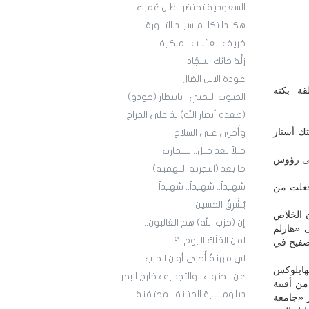
السعودية تحتضر.. طال عُمرك
هكــذا تكلــم سيــد الثــورة
خريف العائلات الملكية
زلَّة حائك السجَّاد
عودة الابن الضال
قة بكنه
الجنوب اليمني.. بانتظار (جودو)
(صعدة أنصار الله) يدٌ على الجراح
تك أستار
وأُخرى على السلاح
جيلاً بعد جيل.. سنحارب
على رؤوس
ما بعد (التجربة النهمية)
جعلت من
شهيداً.. شهيداً.. شهيداً
يُشْرِقُ الحسين
ن الخلاص
إن (حزب الله) هم الغالبون..
 «هارلم
لمن المُلْكُ اليوم..؟
» بباريس إلى بيوت الصفيح في
لي مهنةٌ أُخرى أوانَ الحرب
هايلوكس
عن الجنوب.. والتجديف خارج البحر
من أقبية
دبلوماسية المثانة المحتقنة..
 «جامعة