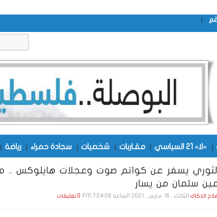
|
قع
|
«لا» 21 السياسي
|
مقـاربات
|
شخصيات
|
سجادة حمراء
|
رياضة
|
الثوري يسفر عن كواتم صوت وعجلات هايلوكس .. ما
ين سلمان من يسار
الثلاثاء , 16 مـارس , 2021 الساعة 7:24:08 PM
صلاح الدكاك
0 تعليقات