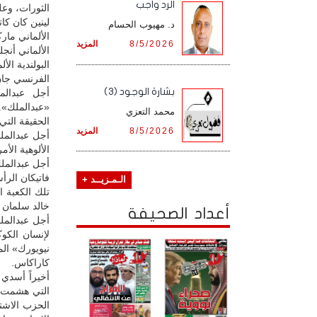
الرد واجب
الثورات، وعل
لينين كان كات
د. مهيوب الحسام
الألماني مار
8/5/2026
المزيد
الألماني أنج
البولندية ال
الفرنسي جان
بشارة الوجود (3)
أجل عبدالم
«عبدالملك».
محمد التعزي
الحقيقة الت
8/5/2026
المزيد
أجل عبدالمل
الألوهية الأ
أجل عبدالملك
فاتيكان الرأس
الـمـزيــد +
تلك الكعبة 
خالد سلمان 
أعداد الصحيفة
أجل عبدالملك
لإنسان الكو
كاراكاس.
أخيراً أسدي
التي هشمت ج
الحزب الاشت