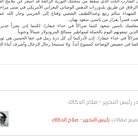
 إن الشارب الكث الذي سقط من سحنتك الثورية الزائفة قد أسفر عن ملامح الق
لرفاق عن طريق بلدوزرات الدهس الوصائي البعراني الأمريكي في شتى مراحل
لشهداء سالم ربيع وعبداللطيف الشعبي وفتاح إلى الحريبي وجار الله عم
يب قسراً بقرار من ياسين سعود نهيان...
معلميك ياسين سعود كنتما شراكاً في حذاء جيفارا، لكنتما إذن بشراً جديراً
ين تبيعونهم اليوم بالجملة لسواطير مسالخ البترودولار شمالاً وجنوباً...
 شراكاً في حذاء جيفارا.. إذن لأدركتما أن كل ذرة رمل في حفا الحسين هي ثورة
كصا في حضيض الوضاعة كمسوخ أبداً، ولا تستنبحا رجال الرجال وأشرف أبناء الت
ر
رئيس التحرير - صلاح الدكاك
جميع مقالات:
رئيس التحرير - صلاح الدكاك