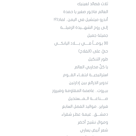
ثلاث قصائد لعينيك
العالم ماخور صغير يا حمدة
أندرو ميتشيل في اليمن.. لماذا؟!
إلـى روح الشهـــيدة الزميلـــة
جميلة جميل
30 يومـــاً فــــي بــــلاد اليانكـــي
حيَّ على (الفلاح)
طور التنكيل
يا كلَّ محاربي العالم
استراتيجيــة ابتغــاء القــوم
تدوير الذرائع بين إدارتين
بيـروت.. عاصمة المقاومة وفيروز
صـــــناعـــة الــمـــستحيل
فبراير.. مواليد الفصل السابع
دمشـــق.. غيمة عطـر شقراء
وموال نشيج أخضر
شعر أبيض يساري