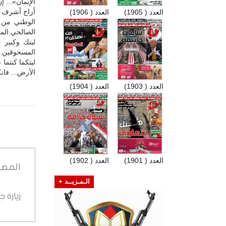
الإيمان»...
أزاح أشرف ا
العدد ( 1905)
العدد ( 1906)
الوطني من ا
الصالحي المغ
ليتك وكبير 
المسحوقين الذ
ليتكما كنتما
الأرض... فان
العدد ( 1903)
العدد ( 1904)
العدد ( 1901)
العدد ( 1902)
المصد
الـمـزيــد +
زيارة 