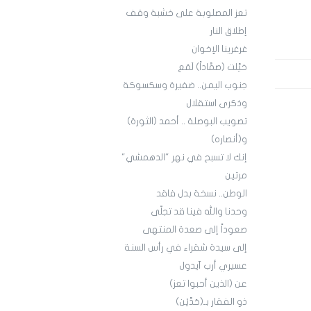
تعز المصلوبة على خشبة وقف
إطلاق النار
غرغرينا الإخوان
خيَّلت (صمَّاداً) لَمَع
جنوب اليمن.. ضفيرة وسكسوكة
وذكرى استقلال
تصويب البوصلة .. أحمد (الثورة)
و(أنصاره)
إنك لا تسبح في نهر "الدهمشي"
مرتين
الوطن.. نسخة بدل فاقد
وحدنا والله فينا قد تجلّى
صعوداً إلى صعدة المنتهى
إلى سيدة شقراء في رأس السنة
عسيري أرب آيدول
عن (الذين أحبوا تعز)
ذو الفقار بـ(حَدَّيْن)