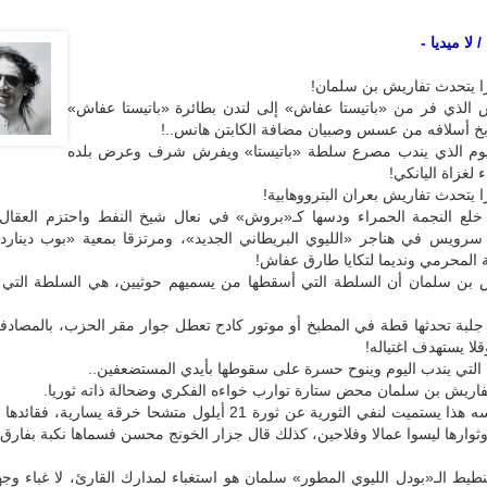
 لا ميديا -
ا يتحدث تفاريش بن سلمان!
س الذي فر من «باتيستا عفاش» إلى لندن بطائرة «باتيستا عفاش»
بخ أسلافه من عسس وصبيان مضافة الكابتن هانس..!
ليوم الذي يندب مصرع سلطة «باتيستا» ويفرش شرف وعرض بلده
لغزاة اليانكي!
ا يتحدث تفاريش بعران البترووهابية!
 خلع النجمة الحمراء ودسها كـ«بروش» في نعال شيخ النفط واحتزم العقال
رويس في هناجر «الليوي البريطاني الجديد»، ومرتزقا بمعية «بوب دينارد» 
 المحرمي ونديما لتكايا طارق عفاش!
 بن سلمان أن السلطة التي أسقطها من يسميهم حوثيين، هي السلطة التي ك
بة تحدثها قطة في المطبخ أو موتور كادح تعطل جوار مقر الحزب، بالمصادفة،
قلا يستهدف اغتياله!
التي يندب اليوم وينوح حسرة على سقوطها بأيدي المستضعفين..
اريش بن سلمان محض ستارة توارب خواءه الفكري وضحالة ذاته ثوريا.
بموجب إفلاسه هذا يستميت لنفي الثورية عن ثورة 21 أيلول متشحا خرقة يسارية، 
ثوارها ليسوا عمالا وفلاحين، كذلك قال جزار الخونج محسن فسماها نكبة بفارق 
يط الـ«بودل الليوي المطور» سلمان هو استغباء لمدارك القارئ، لا غباء وجه