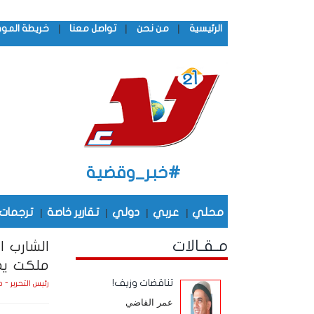
|
|
|
الرئيسية
من نحن
تواصل معنا
خريطة المو
#خبر_وقضية
محلي
|
عربي
|
دولي
|
تقارير خاصة
|
ترجمات
مـقـالات
الشارب 
ملكت يم
تناقضات وزيف!
رئيس التحرير - 
عمر القاضي