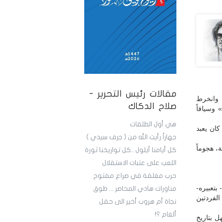
مقالات رئيس التحرير -
 وانخرط
صلاح الدكاك
وسيافاً
هي أول الطلقات
ان يعبد
جهاراً رأيت الله من ( جرف سيدي )
 هجوماً
كل أيامنا أيلول ..كل تواريخنا ثورة
اللعب على عتبات الاستقلال
حرب مغلقة في صراع مفتوح
فقائدها - بتعبيره-
مناورات هادي المحاصر ... طوق
الفردتين
نجاة أم هروب أخير الى حقل
ألغام ؟!
ل بتاريخ