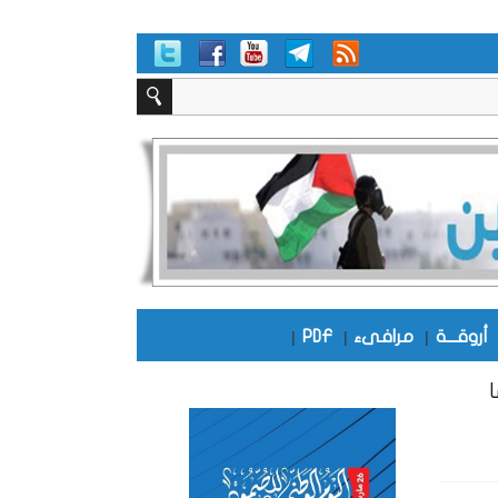
أروقـــة
|
مرافىء
|
PDF
|