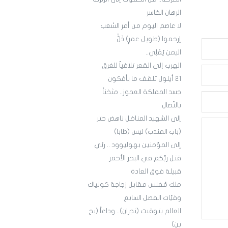
الرهان الخاسر
لا عاصم اليوم من أمر الشعب
إرحموا (طويل عمرٍ) ذَلّْ
اليمن يُمْلِي..
الهرب إلى القعر تلافياً للغرق
21 أيلول تلقف ما يأفكون
جسد المملكة العجوز.. مثخناً
بالنِّصال
إلى الشهيد المناضل ناهض حتر
(باب المندب) ليس (طابا)
إلى المؤمنين بهوليوود .. ربِّي
قتل ربَّكم في البحر الأحمر
قبيلة فوق العادة
ملك مُفلس مقابل زجاجة كونياك
وفيَّات الفصل السابع
العالم بتوقيت (نجران).. وداعاً (بج
بن)