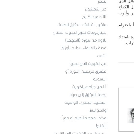
اتل الذي
تنتصر
 الكفاح
خيار شمشون
ر وأيوب
آآآآه عبدالكريم
 باحترام
ماخور التحالف.. مغلق للصلاة
سيناريوهات تحرير الجنوب اليمني
 بامتداد
تلاوة من سورة (الكهف)
راب.
عصف العنقاء.. يطيح بأوراق
التوت
عن الكويت التي نحبها
مفترق طريقين: الثورة أو
التسوية
أنا من جراحك ياكويتُ
رجعة المرتزق إلى صباه
المشهد اليمني.. الواجهة
والكواليس
مكة.. محطة للصلح أو ممراً
للفتح!
الصرخة.. من الخفوت إلى الزلزلة