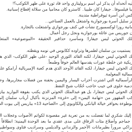
يه أتحداه أن يذكر لي اسم بروليتاري واحد قاد ثورة على ظهر الكوكب؟!
با فيلسوفا.. جيفارا كان طبيبا.. كاسترو كان محاميا من سلالة إقطاع إسبانية.
كس ابن أسرة ثيوقراطية متدينة.
لز سليل أسرة بورجوازية واشتغل بالعمل الصناعي...
ألمانية روزا لوكسمبورج نشأت في كنف بورجوازي واشتغلت بالتجارة.
 جوريس من عائلة بورجوازية ونجل رجل أعمال.
لك الحوثي ليس جيفارا؛ وسأسرد حذافير الحقيقة «الموضوعية» المتعل
ي يستميت بن سلمان لطمرها وتراوده ككابوس في نومه ويقظته.
ك الحوثي ليس جيفارا، لكنه القائد الثوري الوحيد -على ظهر الكوكب- الذي ه
مريكية عن خلطة عورات يقدسها العالم خوفاً وطمعاً.
 الحوثي ليس جيفارا، لكنه القائد الأوحد الذي هدم كعبة الإمبريالية أرامكو 
مالية المعولمة.
الرأسمالية التي اشترت أحزاب اليسار واليمين بحفنة من فضلات مجاريرها، و
دمية حلوى في جيب حاجب حُجّاب شيخ النفط.
 الحوثي ليس جيفارا، بل هو عبدالملك الحوثي الذي يكتب بفوهة البواريد بيا
كب المقهور من «تهامة اليمن» إلى «غزة» المزنزنة بأكبال أرباب سلمان إلى
نيويورك» الموطوءة بحوافر خيالة اليانكي والكاوبوي إلى «الضاحية 13
 إليك شكري لما تفضلت به من تعرية غير مقصودة لكواتم الأصوات وعجلات ال
ماجم وأضلاع مئات الرفاق على مدى عقدي ما بعد الوحدة اليمنية؛ انطلاقاً 
راكي مروراً بطيرمانات الأحمر والزنداني والديلمي وسراديب فتاوى وسواطير