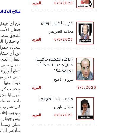
8/5/2026
المزيد
صلاح الدكاك /
كي لا نخسر الرهان
عن أي جيفار
جيفارا الأم
مجاهد الصريمي
ليلتحق بمطا
8/5/2026
المزيد
أم جيفارا ا
سجادة حمراء 
‏عن أي جيفار
جيفارا الذي
«الزمن الجميل».. هـــل
ليعمل صبي س
كـــان جميــــلاً حقـــاً؟!
لنطع أبوزرعة
الحلقة 154
‏نسي تفاريش
مروان ناصح
خوفه منها
8/5/2026
المزيد
ويحسب كل جل
إمبرياليا مجو
هدوءٌ.. يثير الضجيج!
ذات السلطة 
كان شارب تف
عدنان باوزير
8/5/2026
المزيد
ليس جيفارا و
يسارا ويميناً.
سأدعي أن تنط