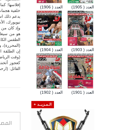
إفلاسها؛ كما
العدد ( 1905)
العدد ( 1906)
خلفية هجمات الـ11 من سبتمبر ـ
يدعم ذلك است
نيويورك، الأس
وإذ كان من ا
هو من سيغاد
الطقس الكاو
(المحررة)، و.
العدد ( 1903)
العدد ( 1904)
إن الطلقة ا
(وقت الرياض
كعجوز أثخنت
القائل: (ارح
العدد ( 1901)
العدد ( 1902)
الـمـزيــد +
المصد