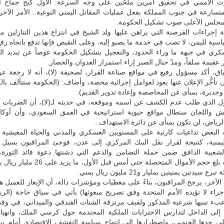
ث الأممي في تحقيق أمرين ملحَّين على وجه السرعة: الأول كبح جماح الا
تسارعة في جنوب المملكة بفعل عمليات المقاتل اليمني النوعية.. الأمر الآخر 
مجلس الأعلى صوب تشكيل الحكومة.
إجراءات القرصنة التي يراهن عليها ولد الشيخ في انتزاع هذين التنازلين من
ياسية لليمن، لا تصب في خدمة ما يصبو إليه، وعلى النقيض فإنها تدفع باتجاه ر
سكري في جبهة ما وراء الحدود، والتعجيل بتشكيل الحكومة عوضاً عن تبديد ا
عقيمة سلفاً، ومدّ حبال الصبر إزاء استمرار العدوان والحصار.
اق، أكد مسؤول رفيع في مواقع صناعة القرار، لصحيفة (لا)، أنه لا رجعة ع
 تأخُّر الإعلان عنها يعود لعوامل إجرائية محضة، وأضاف: (الحكومة ستتألف با
جديرة، بمنأى عن المحاصصة وإعادة تدوير القديم).
ل الذي طلب عدم الكشف عن اسمه وموقعه، في حديثه لـ(لا)، أن الضربات الب
يش واللجان ستطال مواقع حيوية استراتيجية في العمق السعودي، وأن أوكار
لرياض، لن تكون بمنأى عن دائرة الاستهداف..
 البعض تداعيات كارثية على المستويين العسكري والمدني والحياة المعيشية 
ليمنية، كنتيجة لقرار نقل البنك المركزي إلى عدن، فوجئ المراقبون بسيل ا
الشعبية الدافق ضمن حملة التضامن والدعم التي دشنتها دعوة قائد الثورة، 
الفائت، حيث بلغ حجم الأموال المتحصلة حتى أمس قبل الأ
يدتين يمنيتين بمليار و21 مليون ريال يمني.
لآخر، يرجح المراقبون، بناءً على معطيات ومؤشرات دالة، أن الإيعاز للعميل ه
إجراء لا تؤيده الأمم المتحدة وفق تصريح مبعوثها) يأتي في سياق حاجة (الر
 عبء تبنيها شرعية المذكور ولفيف مرتزقة الشتات الفندقي والميداني، في وق
 إلى الداخل لتدارس الاحترابات الملكية المحتدمة حول كرسي الملك، وانهيار
ى حدها الجنوبي، واضطرارها إلى انتهاج سياسة التقشف الاقتصادي أمام برو