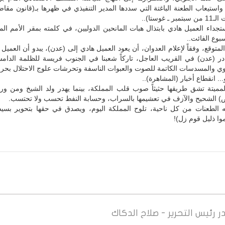
 واستيعاب الطعنة الباغتة التي سددها المدير التنفيذي في ظهرها بـ(قانون مقاض
 غوستا)..
جداء العميل هادي بابتذال هبات المانحين الدوليين، في كلمته بمقر الأمم ال
بوع الفائت..
لمتوقع، وفقاً لإعلام العدوان، أن يعود العميل هادي إلى (عدن)، يبدو أن العميل 
ر (عدن) في القريب العاجل، تاركاً شعبنا في الجنوب فريسة للظلمة الدامس
ي والمسدسات الكاتمة للصوت والعبوات الناسفة وتحرشات علوج الاحتلال بحرا
.. انقطاع أخبار (المشاهرة)..
لمميتة تشق طريقها حثيثاً صوب قلب المملكة، بينما يهدر ولد الشيخ ومن ور
) الشحيح والآزف في تعشيمها بالسراب، وحسابة النفط تحسب ولا تحتسب.
ه الطعنات من كل ناحية، تلوح المملكة اليوم، ويصدق في حقها بتحوير بسيط
موا ذليل قوم زل)!
ر
رئيس التحرير - صلاح الدكاك