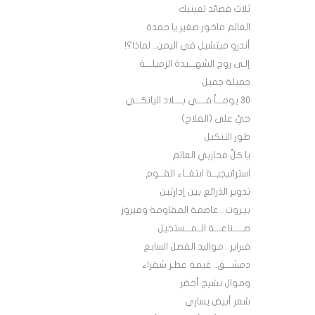
ثلاث قصائد لعينيك
العالم ماخور صغير يا حمدة
أندرو ميتشيل في اليمن.. لماذا؟!
إلـى روح الشهـــيدة الزميلـــة
جميلة جميل
30 يومـــاً فــــي بــــلاد اليانكـــي
حيَّ على (الفلاح)
طور التنكيل
يا كلَّ محاربي العالم
استراتيجيــة ابتغــاء القــوم
تدوير الذرائع بين إدارتين
بيـروت.. عاصمة المقاومة وفيروز
صـــــناعـــة الــمـــستحيل
فبراير.. مواليد الفصل السابع
دمشـــق.. غيمة عطـر شقراء
وموال نشيج أخضر
شعر أبيض يساري