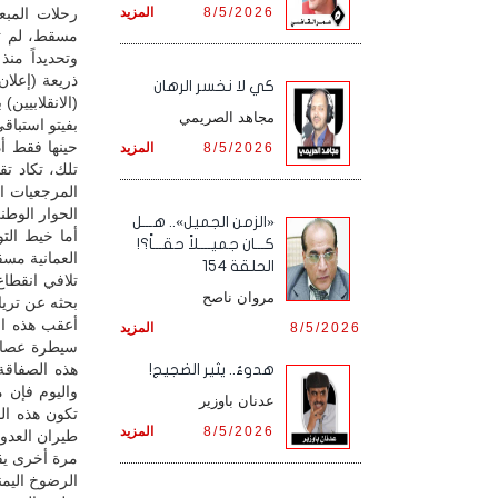
8/5/2026
المزيد
رحلات المبع
مسقط، لم ت
وتحديداً من
ذريعة (إعلا
كي لا نخسر الرهان
(الانقلابيي
مجاهد الصريمي
بفيتو استبا
حينها فقط أ
8/5/2026
المزيد
تلك، تكاد تق
الحوار الوطن
«الزمن الجميل».. هـــل
أما خيط الت
كـــان جميــــلاً حقـــاً؟!
العمانية مس
الحلقة 154
تلافي انقطا
مروان ناصح
بحثه عن تريا
أعقب هذه ال
8/5/2026
المزيد
سيطرة عصابا
هذه الصفاقة 
هدوءٌ.. يثير الضجيج!
واليوم فإن م
عدنان باوزير
تكون هذه ال
8/5/2026
المزيد
طيران العدو 
مرة أخرى يق
الرضوخ اليمن