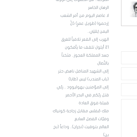
الرهان الخاسر
لا عاصم اليوم من أمر الشعب
إرحموا (طويل عمرٍ) ذَلّْ
اليمن يُمْلِي..
الهرب إلى القعر تلافياً للغرق
21 أيلول تلقف ما يأفكون
جسد المملكة العجوز.. مثخناً
بالنِّصال
إلى الشهيد المناضل ناهض حتر
(باب المندب) ليس (طابا)
إلى المؤمنين بهوليوود .. ربِّي
قتل ربَّكم في البحر الأحمر
قبيلة فوق العادة
ملك مُفلس مقابل زجاجة كونياك
وفيَّات الفصل السابع
العالم بتوقيت (نجران).. وداعاً (بج
بن)