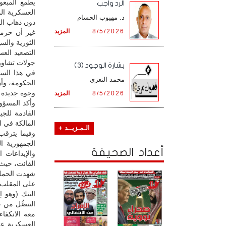
يطمع المبعو
الرد واجب
العسكرية الم
د. مهيوب الحسام
دون ذهاب ال
8/5/2026
المزيد
غير أن حزمة 
الثورية والس
التصعيد الع
جولات تشاور 
بشارة الوجود (3)
في هذا السي
محمد التعزي
الحكومة، وأن
وجوه جديدة و
8/5/2026
المزيد
وأكد المسؤو
القادمة للج
المالكة في ا
الـمـزيــد +
وفيما يترقب
الجمهورية ا
أعداد الصحيفة
والإيداعات 
شهدت الحملة تبرع س
على المقلب ا
البنك (وهو 
التنصُّل من
معه الانكفاء
العسكرية عل