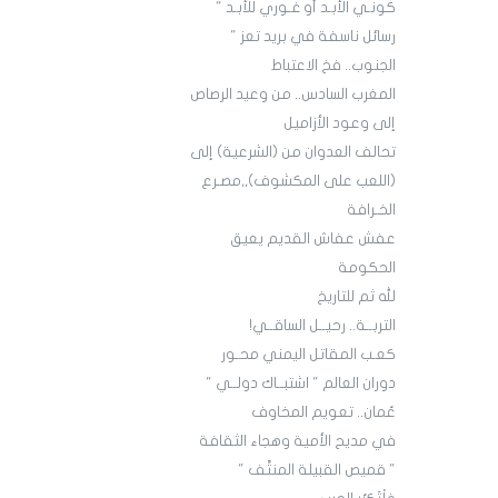
كونـي الأبـد أو غـوري للأبـد "
رسائل ناسفة في بريد تعز "
الجنوب.. فخ الاعتباط
المغرب السادس.. من وعيد الرصاص
إلى وعود الأزاميل
تحالف العدوان من (الشرعية) إلى
(اللعب على المكشوف),,مصـرع
الخـرافة
عفش عفاش القديم يعيق
الحكومة
لله ثم للتاريخ
التربــة.. رحيــل الساقــي!
كعـب المقاتل اليمني محـور
دوران العالم " اشتبــاك دولــي "
عُمان.. تعويم المخاوف
في مديح الأمية وهجاء الثقافة
" قميص القبيلة المنتَّف "