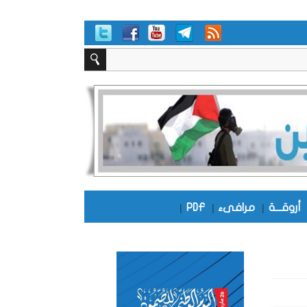
أروقـــة
|
مرافىء
|
PDF
|