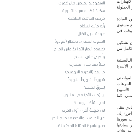
نهيارات
السعودية تحتضر.. طال عُمرك
الحيلولة
هكــذا تكلــم سيــد الثــورة
خريف العائلات الملكية
 القيادة
فع مستوى
زلَّة حائك السجَّاد
لوقت في
عودة الابن الضال
الجنوب اليمني.. بانتظار (جودو)
ن تشكيل
لكامل من
(صعدة أنصار الله) يدٌ على الجراح
وأُخرى على السلاح
اليستية
جيلاً بعد جيل.. سنحارب
 الأسرة
ما بعد (التجربة النهمية)
لمواطني
شهيداً.. شهيداً.. شهيداً
لتبرعات
يُشْرِقُ الحسين
الأسبوع
إن (حزب الله) هم الغالبون..
ول، ما يزيد على 26 مليار ريال يمني، كما
لمن المُلْكُ اليوم..؟
ادي بنقل
لي مهنةٌ أُخرى أوانَ الحرب
ياض) إلى
عن الجنوب.. والتجديف خارج البحر
ت يعوزها
 سيادتها
دبلوماسية المثانة المحتقنة..
ز علائم