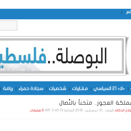
|
قع
|
«لا» 21 السياسي
|
مقـاربات
|
شخصيات
|
سجادة حمراء
|
رياضة
|
كة العجوز.. مثخناً بالنِّصال
السبت , 10 ديـسـمـبـر , 2016 الساعة 11:45:13 AM
صلاح الدكاك
0 تعليقات