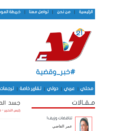
|
|
|
الرئيسية
من نحن
تواصل معنا
خريطة المو
#خبر_وقضية
محلي
|
عربي
|
دولي
|
تقارير خاصة
|
ترجمات
مـقـالات
جسد الممل
رئيس التحرير - 
تناقضات وزيف!
عمر القاضي