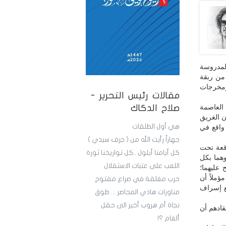
المدروسة
 من ربقة
 السلم والشراكة ومخرجات
مقالات رئيس التحرير -
 العاصمة
صلاح الدكاك
ن الغريق
هي أول الطلقات
واقع في
جهاراً رأيت الله من ( جرف سيدي )
قعة تحت
كل أيامنا أيلول ..كل تواريخنا ثورة
هما بكل
اللعب على عتبات الاستقلال
 عليهما؛
ؤملاً أن
حرب مغلقة في صراع مفتوح
مع إسراف
مناورات هادي المحاصر ... طوق
نجاة أم هروب أخير الى حقل
قادهم أن
ألغام ؟!