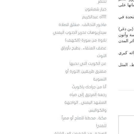
تنتصر
اتها على
خيار شمشون
متحدة في
آآآآه عبدالكريم
ماخور التحالف.. مغلق للصلاة
(بن دغر)
سيناريوهات تحرير الجنوب اليمني
ة وأتون
تلاوة من سورة (الكهف)
ئر المدن
عصف العنقاء.. يطيح بأوراق
ائه كيري
التوت
عن الكويت التي نحبها
، المثل
مفترق طريقين: الثورة أو
التسوية
أنا من جراحك ياكويتُ
رجعة المرتزق إلى صباه
المشهد اليمني.. الواجهة
والكواليس
مكة.. محطة للصلح أو ممراً
للفتح!
الصرخة.. من الخفوت إلى الزلزلة