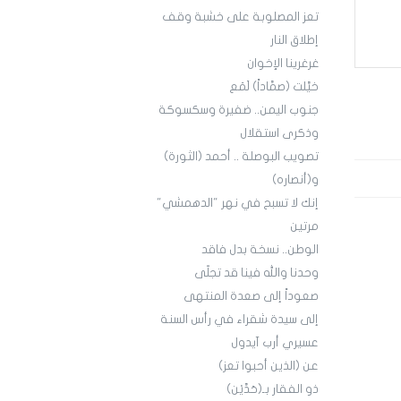
تعز المصلوبة على خشبة وقف
إطلاق النار
غرغرينا الإخوان
خيَّلت (صمَّاداً) لَمَع
جنوب اليمن.. ضفيرة وسكسوكة
وذكرى استقلال
تصويب البوصلة .. أحمد (الثورة)
و(أنصاره)
إنك لا تسبح في نهر "الدهمشي"
مرتين
الوطن.. نسخة بدل فاقد
وحدنا والله فينا قد تجلّى
صعوداً إلى صعدة المنتهى
إلى سيدة شقراء في رأس السنة
عسيري أرب آيدول
عن (الذين أحبوا تعز)
ذو الفقار بـ(حَدَّيْن)