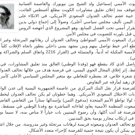
وث الأممي إسماعيل ولد الشيخ بين نيويورك والعاصمة العمانية
توقف منذ إعلان تعليق مشاورات الكويت مطلع أغسطس الفائت،
ذ خيبة عشم تحالف العدوان السعودي الأمريكي، في الاتكاء على
ن اليمن تأليف مجلس سياسي أعلى)، وصولاً إلى إجماع دولي يدين
ن) بقرار أممي تحت الفصل السابع، وهو المشروع الذي أجهضه الروس
قي قبل بلورته للتصويت في مجلس الأمن.
درك المبعوث الأممي المتواطئ وتحالف العدوان أن رهاناتهم المرتجلة وغير 
طع آخر خيط تواصل بينهم وبين مشهد يمني داخلي يتطور باتجاه الإفلات كلياً
المرجعيات الأممية المكبلة له أدبياً، والمتمثلة في (القرار 2216 واتفاق
ي)..
واصل الذي كاد ينقطع فهو (وفدنا الوطني) العالق منذ تعليق المشاورات، في
قط، إثر إغلاق المجال الجوي اليمني، في قرصنة هدف من خلالها تحالف العدوا
ع شعرة خلاص، قد يضطره للتعاطي مع متغير المجلس السياسي الأعلى كأمر 
ق زهيد لمأزقه عبر التفاوض.
قرصنة قرار نقل البنك المركزي من عاصمة الجمهورية اليمنية إلى عدن الوا
ت الاحتلال السعودي الأمريكي.. وهما خطوتان لم يكن تحالف العدوان ليخطو
لولا تواطؤ الأمم المتحدة (مدفوع الثمن) وإسدالها ستاراً من التغاضي الفاضح
بعوث المنظمة الأممية يعاود لقاءاته المباشرة مع وفدنا الوطني في مسقط، م
قرصنة قد آتت أكلها، وأن رضوخ اليمنيين بات خياراً لا مناص منه، لا سيما 
في ارتكاب مجازر يومية بحق المدنيين.
ع تحالف العدوان ومبعوثه فريسة لرهانات مرتجلة وغير مدروسة، من خلال اعت
ي يمكن أن يكون نتيجة حتمية للقرصنة كإجراء متعدد الأشكال.