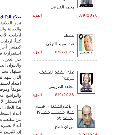
محمد القيرعي
8/9/2026
المزيد
صلاح الدكاك /
تبدو العلاق
والخيانة وا
ازدادت الأح
صنعاء
كلياً، ازدادت
عبدالمجيد التركي
كيمنيين أحرا
8/9/2026
المزيد
استمرارية قر
بدر الدين، 
والعنوان الذ
يستهل سيد ا
متى يفقد المثقف
الذي شهد ثو
شرفه؟
امتداد لعسف 
مجاهد الصريمي
موقفاً وموقف
8/9/2026
المزيد
والتواشج مع
الاستكبار ال
«الزمن الجميل».. هـــل
هذا الجلاء ا
كـــان جميــــلاً حقـــاً؟!
أعداد المنحا
الحلقة 155
من مقتضيات ا
أنه لا بصيرة
مروان ناصح
إن كثيرين مم
8/9/2026
المزيد