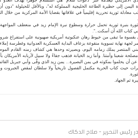
فيذي الأمريكي ليعدمه عبر "دعوات سلام" هي استسلام جوهراً يهدف العدو من
 اليمن إلى حظيرة الطاعة الخليجية المملوكة له"، وبالأقل للحيلولة "دون أ
 معادلة ثورية تحررية إقليمياً في علاقاتها بقضايا الأمة المركزية من خلال ال
ثورة بنبرة ثورية تحمل حرارة وسطوع نبرة الإمام زيد في منعطف المواجهة 
عني كتاب الله أن أسكت..".
قسوة ما تبقى من خيوط رهان عنكبوتية أمريكية صهيونية على استفراغ شرو
صر لجهة نهاية تسووية منقوعة بزعاف البداية العسكرية العدوانية وغطرسة إملاءات
مني المنتصر يملك زمامه اليوم، وبصيرته وحدها هي كشاف زمنه القادم الموص
صلحة شعبنا وأمتنا. وأما زبد الخيانة فذهب جفاءً ولا سبيل لأربابه الأمريكان بأ
عن أن يحلموا بمكوثه في يمن البصيرة... يمن زيد الذي وفَّى وأبي جبريل القائ
يرات حيث كتاب الحرية مكتمل الفصول تاريخياً ولا سلطان لمقص الجبروت و
ورة.
رة ثم الجهاد.
ر
رئيس التحرير - صلاح الدكاك