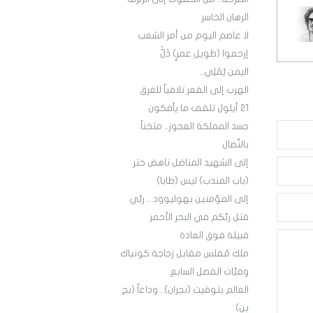
الرهان الخاسر
لا عاصم اليوم من أمر الشعب
إرحموا (طويل عمرٍ) ذَلّْ
اليمن يُمْلِي..
الهرب إلى القعر تلافياً للغرق
21 أيلول تلقف ما يأفكون
جسد المملكة العجوز.. مثخناً
بالنِّصال
إلى الشهيد المناضل ناهض حتر
(باب المندب) ليس (طابا)
إلى المؤمنين بهوليوود .. ربِّي
قتل ربَّكم في البحر الأحمر
قبيلة فوق العادة
ملك مُفلس مقابل زجاجة كونياك
وفيَّات الفصل السابع
العالم بتوقيت (نجران).. وداعاً (بج
بن)