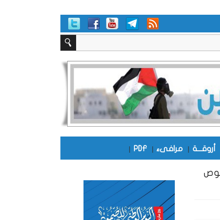
أروقـــة
|
مرافىء
|
PDF
|
قوص