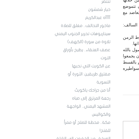
 خلالها
تنتصر
ن تتموضع
خيار شمشون
تعاضد مع
آآآآه عبدالكريم
السالف:
ماخور التحالف.. مغلق للصلاة
سيناريوهات تحرير الجنوب اليمني
ط الزمن
تلاوة من سورة (الكهف)
ها.
ول بالله
عصف العنقاء.. يطيح بأوراق
ن يجمعوا
التوت
م بالقسط
عن الكويت التي نحبها
سواطيره
مفترق طريقين: الثورة أو
التسوية
أنا من جراحك ياكويتُ
رجعة المرتزق إلى صباه
المشهد اليمني.. الواجهة
والكواليس
مكة.. محطة للصلح أو ممراً
للفتح!
الصرخة.. من الخفوت إلى الزلزلة