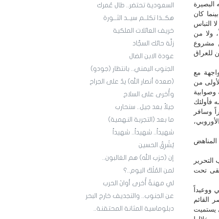
 البصيرة
السعودية تحتضر.. طال عُمرك
ينما كان
هكــذا تكلــم سيــد الثــورة
ا التباس
خريف العائلات الملكية
، ولا من
ن مشروع
زلَّة حائك السجَّاد
ن للعراق
عودة الابن الضال
الجنوب اليمني.. بانتظار (جودو)
واجهة مع
(صعدة أنصار الله) يدٌ على الجراح
لأولى من
 وصوابية
وأُخرى على السلاح
ه فأولئك
جيلاً بعد جيل.. سنحارب
اً وسافر
ما بعد (التجربة النهمية)
أوروبي،
شهيداً.. شهيداً.. شهيداً
 المناهض
يُشْرِقُ الحسين
إن (حزب الله) هم الغالبون..
التحرير
يبقى تحت
لمن المُلْكُ اليوم..؟
لي مهنةٌ أُخرى أوانَ الحرب
 ووعيداً
عن الجنوب.. والتجديف خارج البحر
ر القائم
دبلوماسية المثانة المحتقنة..
ي يستميت