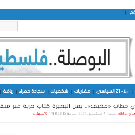
|
قع
|
«لا» 21 السياسي
|
مقـاربات
|
شخصيات
|
سجادة حمراء
|
رياضة
|
ي خطاب «مخيف».. يمن البصيرة كتاب حرية غير من
السبت , 4 سـبـتـمـبـر , 2021 الساعة 8:03:15 PM
صلاح الدكاك
0 تعليقات