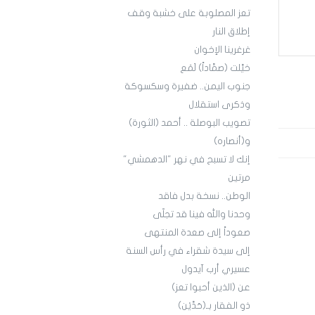
تعز المصلوبة على خشبة وقف
إطلاق النار
غرغرينا الإخوان
خيَّلت (صمَّاداً) لَمَع
جنوب اليمن.. ضفيرة وسكسوكة
وذكرى استقلال
تصويب البوصلة .. أحمد (الثورة)
و(أنصاره)
إنك لا تسبح في نهر "الدهمشي"
مرتين
الوطن.. نسخة بدل فاقد
وحدنا والله فينا قد تجلّى
صعوداً إلى صعدة المنتهى
إلى سيدة شقراء في رأس السنة
عسيري أرب آيدول
عن (الذين أحبوا تعز)
ذو الفقار بـ(حَدَّيْن)