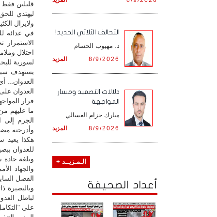
قليلين فقط ا
ليهتدي للحق،
ولايزال الكث
التحالف الثلاثي الجديد!
في عدائه للي
الاستمرار ت
د. مهيوب الحسام
احتلال وملام
8/9/2026
المزيد
لسورية للبحري
يستهدف سيد ا
العدوان... أ
العدوان على
دلالات التصعيد ومسار
قرار المواجه
المواجهة
ما عليهم من
مبارك حزام العسالي
الجرم إلى ا
8/9/2026
المزيد
وأدرجته مضطر
هكذا يعيد س
للعدوان ببصير
وبلغة حادة 
الـمـزيــد +
والجهاد الأم
الفصل السابع 
أعداد الصحيفة
وبالبصيرة ذا
لباطل العدوا
على "التكامل