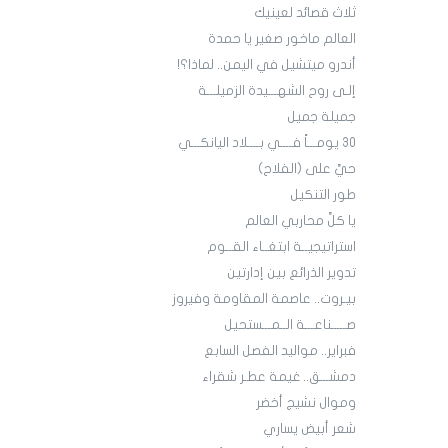
ثلاث قصائد لعينيك
العالم ماخور صغير يا حمدة
أندرو ميتشيل في اليمن.. لماذا؟!
إلـى روح الشهـــيدة الزميلـــة
جميلة جميل
30 يومـــاً فــــي بــــلاد اليانكـــي
حيَّ على (الفلاح)
طور التنكيل
يا كلَّ محاربي العالم
استراتيجيــة ابتغــاء القــوم
تدوير الذرائع بين إدارتين
بيـروت.. عاصمة المقاومة وفيروز
صـــــناعـــة الــمـــستحيل
فبراير.. مواليد الفصل السابع
دمشـــق.. غيمة عطـر شقراء
وموال نشيج أخضر
شعر أبيض يساري