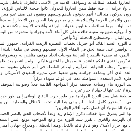
نحازوا للضفة المقابلة له وبمواقف كلامية في الأغلب، فالعارف بالباطل تلزمه
 ولا غرابة أن قلة فقط ممن انحازوا للعدوان كانوا ضحية لالتباس الرؤية، ب
يرون يدركون منذ البدء أنهم يخونون بلدهم وشعبهم ويقفون في صف عدو مبين ل
من وللأمتين العربية والإسلامية، ولم يمنعهم هذا اليقين من الانحياز إليه بدءاً
حت لوائه مهما تساقطت عناوين عدوانه البراقة وأقنعته الأليفة متكشفة ع
ح أمريكية صهيونية مقيتة حاقدة على كل أبناء الأمة وجرائمها مشهودة من اليم
ن للبنان... وفلسطين المحتلة أولاً وأخيراً.
لثورة السيد القائد أبو جبريل بخطاب البصيرة الزيدية القرآنية؛ جمهور الم
ي الواقفين على ضفة الحق في المقام الأول، فيضعهم ويضعنا في ظلمة الليلة ا
 اليمن، ثم يضيء بالبصيرة القرآنية موجبات اتخاذ موقف مناهض له ومشروعية
ة "ومن اعتدى عليكم فاعتدوا عليه بمثل ما اعتدى عليكم... ولمن انتصر بعد ظلم
 سبيل". ومئات الشواهد القرآنية والبصائر الفاصلة في أمر عدوان مشهود بصر
لحد الذي أقر ببشاعة جرائمه بحق شعبنا حتى مديره التنفيذي الأمريكي وال
ة الأمم المتحدة -المتواطئة معه- في قوائم سوداء مراراً.
يد الثورة بناء وصياغة صحيفة قرار المواجهة القائمة فعلاً وصوابية الموقف
ة لا غنى عنها لـ جهاد لا خيار غيره...
ساطعة ينقل سيد الثورة المواجهة من طور حرب الدفاع الوطني إلى طور حرب 
مي... "سنحرر كامل بلدنا... لن يبقى هذا البلد تحت الاحتلال والوصاية.. لن 
ولا التاسع ولا أي فصل تكتبه أقلام الجائرين"...
تها التي يشرق منها خطاب ذكرى الإمام زيد وعداً لأصحاب الحق بالنصر الحتمي
ن بالهزيمة والخزي... يقرر سيد الثورة من واقع المواجهة موقع اليمن المنتص
 مع أحرار الأمة"، وهو قادمٌ قائم بالفعل ومنذ اللحظة... ومعراج جهادي أمم