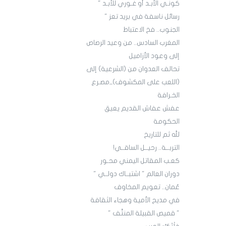
كونـي الأبـد أو غـوري للأبـد "
رسائل ناسفة في بريد تعز "
الجنوب.. فخ الاعتباط
المغرب السادس.. من وعيد الرصاص
إلى وعود الأزاميل
تحالف العدوان من (الشرعية) إلى
(اللعب على المكشوف),,مصـرع
الخـرافة
عفش عفاش القديم يعيق
الحكومة
لله ثم للتاريخ
التربــة.. رحيــل الساقــي!
كعـب المقاتل اليمني محـور
دوران العالم " اشتبــاك دولــي "
عُمان.. تعويم المخاوف
في مديح الأمية وهجاء الثقافة
" قميص القبيلة المنتَّف "