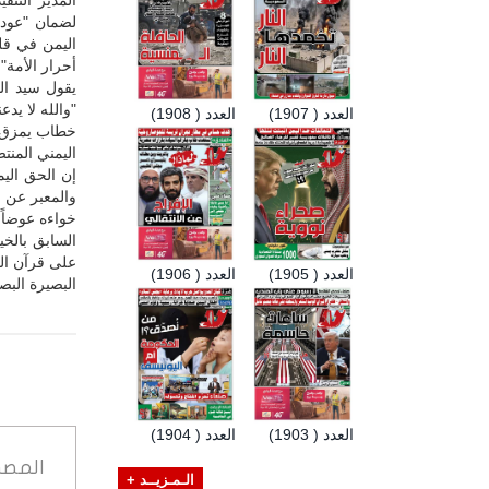
المدير التن
لضمان "عودة
اليمن في قلب
أحرار الأمة".
يقول سيد ال
"والله لا يد
العدد ( 1907)
العدد ( 1908)
خطاب يمزق ب
اليمني المنت
إن الحق الي
والمعبر عن م
خواءه عوضاً 
السابق بالخ
على قرآن الث
العدد ( 1905)
العدد ( 1906)
البصيرة البصي
العدد ( 1903)
العدد ( 1904)
المصد
الـمـزيــد +