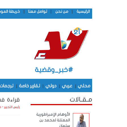
|
|
|
الرئيسية
من نحن
تواصل معنا
خريطة المو
#خبر_وقضية
محلي
|
عربي
|
دولي
|
تقارير خاصة
|
ترجمات
مـقـالات
قراءة ف
رئيس التحرير - 
الأوهام الإمبراطورية
المعتلة لمحمد بن
سلمان