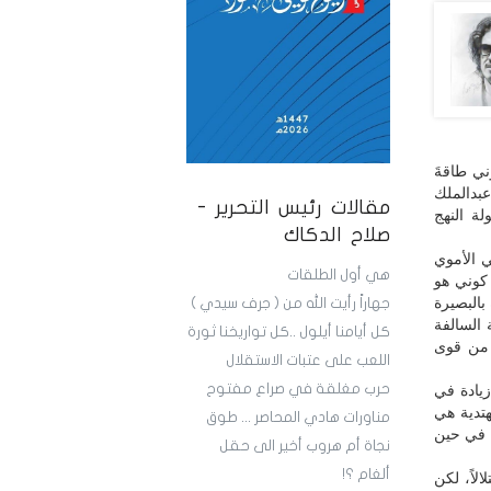
ني طاقةَ
عبدالملك
مقالات رئيس التحرير -
ة النهج
صلاح الدكاك
 الأموي
هي أول الطلقات
كوني هو
بالبصيرة
جهاراً رأيت الله من ( جرف سيدي )
 السالفة
كل أيامنا أيلول ..كل تواريخنا ثورة
 من قوى
اللعب على عتبات الاستقلال
حرب مغلقة في صراع مفتوح
زيادة في
هتدية هي
مناورات هادي المحاصر ... طوق
، في حين
نجاة أم هروب أخير الى حقل
ألغام ؟!
لاً، لكن