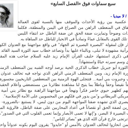
سبع سماوات فوق «الفصل السابع»
 لا ميديا -
ة عكسية بين رؤية الأحداث والموقف منها بالنسبة لقوى العمالة
لنفاق في المنعطف الراهن من الصراع في اليمن والمنطقة، فكلما
داث وضوحاً وتمايزت ضفة الحق عن ضفة الباطل حد انتفاء اللبس
 تلك القوى بالمقابل عماءً وتمادياً في الانحياز للباطل حد المباهاة به.
ر فإن لمقولة "البصيرة البصيرة ثم الجهاد" في واقع مواجهتنا مع العدوان الكو
آنية مشهودة لا تبلى، وبالبناء عليها بدأ وتصاعد خطاب سيد الثورة السيد القائد 
في ذكرى استشهاد حليف القرآن الإمام زيد عليه السلام صاحب هذه المقول
ي وسم سيرته حياةً واستشهاداً.
لثورة أبو جبريل خطاب الذكرى الحية برصد أوجه الشبه بين المنعطف الزمني
رة الإمام زيد، وبين المنعطف الزمني الراهن الذي نواجه فيه تحالف عدوان 
وجبروت بني أمية... فتتجلى الهوة الزمنية بين المنعطفين التاريخيين مجسورة 
اً نقيضاً وحقاً وباطلاً بما يتيح لنا مشاهدة نظائرنا من مستضعفي وأعلام الحقبة
هم كظهير حيوي حاضر فكراً ونهجاً في مواجهتنا الراهنة مع نظائر بني أمية
أمريكي البريطاني و"من يدور في فلكهم من المحسوبين على الأمة الإسلامية".
لبصري الذي تشهده ضفتا المواجهة اليوم من دون لبس، لا يستتبع -بالضرورة- 
زين لضفة الحق أو نقصاناً في أعداد المحاربين على ضفة الباطل، فالرؤية الم
لبصيرة لا البصر، و"إنها لا تعمى الأبصار وإنما تعمى القلوب التي في الصدور"
 ترتجى خارج قرآن الله الذي هو "بصائر للناس".
ن انحازوا لتحالف العدوان بالأمس أو "حايدوا" يقرون اليوم بكونه عدواناً واحتلا