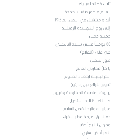
ثلاث قصائد لعينيك
العالم ماخور صغير يا حمدة
أندرو ميتشيل في اليمن.. لماذا؟!
إلـى روح الشهـــيدة الزميلـــة
جميلة جميل
30 يومـــاً فــــي بــــلاد اليانكـــي
حيَّ على (الفلاح)
طور التنكيل
يا كلَّ محاربي العالم
استراتيجيــة ابتغــاء القــوم
تدوير الذرائع بين إدارتين
بيـروت.. عاصمة المقاومة وفيروز
صـــــناعـــة الــمـــستحيل
فبراير.. مواليد الفصل السابع
دمشـــق.. غيمة عطـر شقراء
وموال نشيج أخضر
شعر أبيض يساري