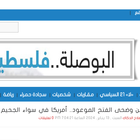
|
قع
|
«لا» 21 السياسي
|
مقـاربات
|
شخصيات
|
سجادة حمراء
|
رياضة
|
ين وضحى الفتح الموعود.. أمريكا في سواء الجحيم
السبت , 13 يـنـاير , 2024 الساعة 7:04:21 PM
صلاح الدكاك
0 تعليقات