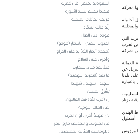
السعودية تحتضر.. طال عُمرك
ها معركة
هكــذا تكلــم سيــد الثــورة
خريف العائلات الملكية
 أحابيله
والمحلقة
زلَّة حائك السجَّاد
عودة الابن الضال
حرب التي
الجنوب اليمني.. بانتظار (جودو)
قيض لحرب
تها من شرفة
(صعدة أنصار الله) يدٌ على الجراح
وأُخرى على السلاح
 العمالة
جيلاً بعد جيل.. سنحارب
جبريل عن
لى بلدنا
ما بعد (التجربة النهمية)
باعتباره
شهيداً.. شهيداً.. شهيداً
يُشْرِقُ الحسين
لسطينية،
إن (حزب الله) هم الغالبون..
قية بزناد
لمن المُلْكُ اليوم..؟
 الهندي
لي مهنةٌ أُخرى أوانَ الحرب
ي أسطول
عن الجنوب.. والتجديف خارج البحر
ا ورؤوس
دبلوماسية المثانة المحتقنة..