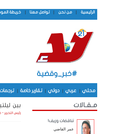
|
|
|
الرئيسية
من نحن
تواصل معنا
خريطة المو
#خبر_وقضية
محلي
|
عربي
|
دولي
|
تقارير خاصة
|
ترجمات
مـقـالات
بين ليلت
رئيس التحرير - 
تناقضات وزيف!
عمر القاضي