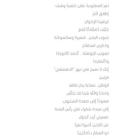
تعز المصلوبة على خشبة وقف
إطلاق النار
غرغرينا الإخوان
خيَّلت (صمَّاداً) لَمَع
جنوب اليمن.. ضفيرة وسكسوكة
وذكرى استقلال
تصويب البوصلة .. أحمد (الثورة)
و(أنصاره)
إنك لا تسبح في نهر "الدهمشي"
مرتين
الوطن.. نسخة بدل فاقد
وحدنا والله فينا قد تجلّى
صعوداً إلى صعدة المنتهى
إلى سيدة شقراء في رأس السنة
عسيري أرب آيدول
عن (الذين أحبوا تعز)
ذو الفقار بـ(حَدَّيْن)