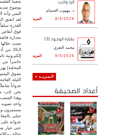
شعبنا الفلس
الرد واجب
بوضوح شديد و
د. مهيوب الحسام
اليمن وأنه لا
8/5/2026
المزيد
لقد انعتق ال
القذرة سلفاً
فوق أنقاض مل
بجدارة فائقة
بشارة الوجود (3)
نجتث خلالها 
محمد التعزي
إلكترونية نا
8/5/2026
المزيد
حاسراً من ع
المحلية) يهر
تشوق اليمنيي
الـمـزيــد +
الليلة الفائ
عدواناً شامل
أعداد الصحيفة
نحن -إذن- من
وهذا الشعب ال
واحد تصوبه إ
مستمرون وبز
حبلى بالمفا
عدوانه على بل
حتى خيار شم
تحالف وكلائها