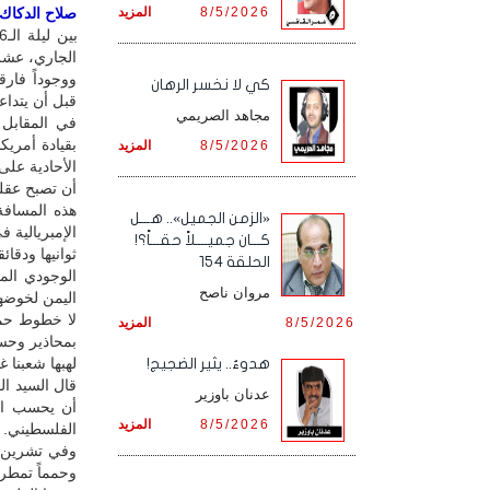
8/5/2026
المزيد
صلاح الدكاك /
الجاري، عشرةُ
ووجوداً فارق
كي لا نخسر الرهان
قبل أن يتداعى
مجاهد الصريمي
في المقابل 
بقيادة أمري
8/5/2026
المزيد
الأحادية على
أن تصبح عقلة
هذه المسافة
«الزمن الجميل».. هـــل
الإمبريالية ف
كـــان جميــــلاً حقـــاً؟!
ثوانيها ودقا
الحلقة 154
الوجودي الم
مروان ناصح
اليمن لخوضها
لا خطوط حمرا
8/5/2026
المزيد
بمحاذير وحسا
لهبها شعبنا 
هدوءٌ.. يثير الضجيج!
قال السيد ال
عدنان باوزير
أن يحسب الع
8/5/2026
المزيد
الفلسطيني.
وفي تشرين ال
وحمماً تمطر