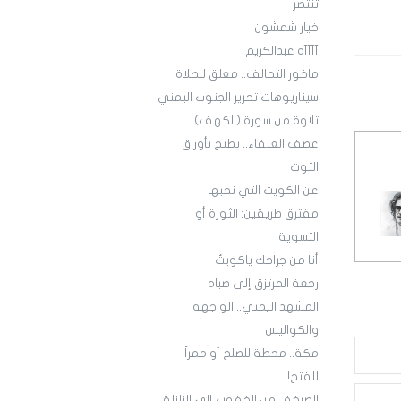
تنتصر
خيار شمشون
آآآآه عبدالكريم
ماخور التحالف.. مغلق للصلاة
سيناريوهات تحرير الجنوب اليمني
تلاوة من سورة (الكهف)
عصف العنقاء.. يطيح بأوراق
التوت
عن الكويت التي نحبها
مفترق طريقين: الثورة أو
التسوية
أنا من جراحك ياكويتُ
رجعة المرتزق إلى صباه
المشهد اليمني.. الواجهة
والكواليس
مكة.. محطة للصلح أو ممراً
للفتح!
الصرخة.. من الخفوت إلى الزلزلة