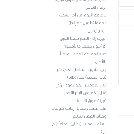
الرهان الخاسر
لا عاصم اليوم من أمر الشعب
إرحموا (طويل عمرٍ) ذَلّْ
اليمن يُمْلِي..
الهرب إلى القعر تلافياً للغرق
21 أيلول تلقف ما يأفكون
جسد المملكة العجوز.. مثخناً
بالنِّصال
إلى الشهيد المناضل ناهض حتر
(باب المندب) ليس (طابا)
إلى المؤمنين بهوليوود .. ربِّي
قتل ربَّكم في البحر الأحمر
قبيلة فوق العادة
ملك مُفلس مقابل زجاجة كونياك
وفيَّات الفصل السابع
العالم بتوقيت (نجران).. وداعاً (بج
بن)