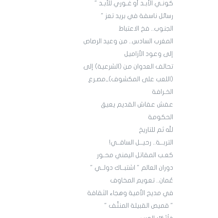
كونـي الأبـد أو غـوري للأبـد "
رسائل ناسفة في بريد تعز "
الجنوب.. فخ الاعتباط
المغرب السادس.. من وعيد الرصاص
إلى وعود الأزاميل
تحالف العدوان من (الشرعية) إلى
(اللعب على المكشوف),,مصـرع
الخـرافة
عفش عفاش القديم يعيق
الحكومة
لله ثم للتاريخ
التربــة.. رحيــل الساقــي!
كعـب المقاتل اليمني محـور
دوران العالم " اشتبــاك دولــي "
عُمان.. تعويم المخاوف
في مديح الأمية وهجاء الثقافة
" قميص القبيلة المنتَّف "