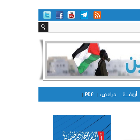
أروقـــة
|
مرافىء
|
PDF
|