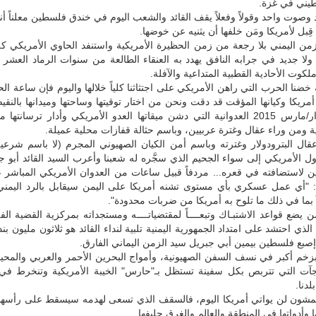
طيني في غزة.
صوت واحد وقولاً وفعلاً يقف القائد والشعب اليوم في خندق فلسطين معلناً أن
 قِبل لأمريكا ومَن خلفها أن يثنيه عن خوضها.
زمن اليمني بلا رجعة من زمن الحظيرة الأمريكية واستنفد الحاوي الأمريكي كل
 ولا جديد في جرابه النافق يهدد به العنقاء الطالعة من سنوات الرماد العشر 
كوت الأحادية القطبية المتداعية والآفلة.
 خضنا الحرب التي راهن الأمريكي على اجتثاثنا كلياً خلالها واليوم فإن ساعة ال
أمريكا وكيانها المؤقت قد دقت ونحن من اختار توقيتها وساحتها وميدانها بالن
الـ26 من آذار/مارس 2015 العدوانية التي دشن ميقاتها العدو الأمريكي وأدار ترسان
ئية ومن وراء عقال وغترة عربيين، وباسم حثالة قفازات محلية عميلة.
قال البترودولار وغترته وباسم أمن الكيان الصهيوني المجرم (لا باسم شرعية
ول الأمريكي إلى سواء الجحيم الذي سجَّره له شعبنا وأعرب السيد القائد أبو 
ن لاستضافته في قعره... مردفاً قبيل ساعات من العدوان الأمريكي المباشر ع
تة: "أي عمل عسكري بأي مستوى تشنه أمريكا على اليمن سيقابل بالرد اليمني 
اً بما في ذلك ما تلوح به أمريكا من ضربات محدودة".
 يضع قواعد الاشتبـاك وتبعــــاً لمقتضياتــــه ومستجداته بمركزية القضية الف
ذي احتشد على امتداد الجمهورية اليمنية تلبية لنداء القائد هو ثلاثون مليون بند
صبع فلسطين بيمين أبي جبريل سيد الزمن اليماني الفارق.
خم أكبر في نسف السفن الصهيونية، وأمواج البحرين الأحمر والعربي والمحيط
جآت التي تتربص بكل سفينة تستظل بـ"حارس" الخيبة الأمريكية وتنخرط ف
دنا.
شون لن يواتي أمريكا اليوم، فالسقف الذي تسعى لهدمه سيسقط على رأسه
 وأدواتها في المنطقة والعالم والغرق حليفها.