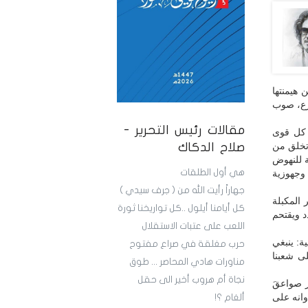
هيمنتها
ارع، صوب
مقالات رئيس التحرير -
 كل قوى
ً تخلق من
صلاح الدكاك
ة للنهوض
هي أول الطلقات
وجهوزية
جهاراً رأيت الله من ( جرف سيدي )
 المكبلة
كل أيامنا أيلول ..كل تواريخنا ثورة
د ويقتحم
اللعب على عتبات الاستقلال
ة: ينبغي
حرب مغلقة في صراع مفتوح
ى شعبنا
مناورات هادي المحاصر ... طوق
نجاة أم هروب أخير الى حقل
ر صواعقَ
انه على
ألغام ؟!