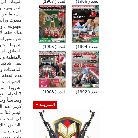
العدد ( 1906)
العدد ( 1907)
الميعاد" في
الصهيوني، أو م
إذن، ما من 
مبعوث وزائر 
صهيونية... وص
هناك فقط لاع
عن متغيرات 
شروطه على ا
العدد ( 1904)
العدد ( 1905)
الحقائق المو
بالمنطقة وال
تبقى شاكيد ه
الماسكات وا
هذه الحفلة ا
الاشتباك بح
لشروط استسل
العدد ( 1902)
العدد ( 1903)
7 أعوام دفع
وسياسياً وحق
الـمـزيــد +
كوني تعيد ا
البشر قتلاً 
في المحصلة إ
بالنقيض لذلك
في مرمى "الف
ولحم وخبز ش