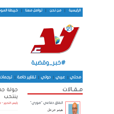
|
|
|
الرئيسية
من نحن
تواصل معنا
خريطة المو
#خبر_وقضية
محلي
|
عربي
|
دولي
|
تقارير خاصة
|
ترجمات
مـقـالات
جولة جدي
ينتحب
اتفاق دفاعي "صوري"
رئيس التحرير - 
هيثم خزعل