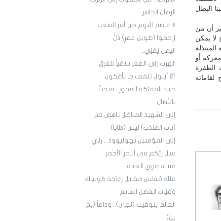
ا البطل
الرهان الخاسر
لا عاصم اليوم من أمر الشعب
ير أن من
 لا يمكن
إرحموا (طويل عمرٍ) ذَلّْ
المبتذلة
اليمن يُمْلِي..
معركة أو
الهرب إلى القعر تلافياً للغرق
 الطفرة
21 أيلول تلقف ما يأفكون
لقاماته
جسد المملكة العجوز.. مثخناً
بالنِّصال
إلى الشهيد المناضل ناهض حتر
(باب المندب) ليس (طابا)
إلى المؤمنين بهوليوود .. ربِّي
قتل ربَّكم في البحر الأحمر
قبيلة فوق العادة
ملك مُفلس مقابل زجاجة كونياك
وفيَّات الفصل السابع
العالم بتوقيت (نجران).. وداعاً (بج
بن)