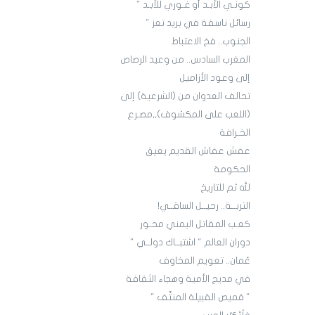
كونـي الأبـد أو غـوري للأبـد "
رسائل ناسفة في بريد تعز "
الجنوب.. فخ الاعتباط
المغرب السادس.. من وعيد الرصاص
إلى وعود الأزاميل
تحالف العدوان من (الشرعية) إلى
(اللعب على المكشوف),,مصـرع
الخـرافة
عفش عفاش القديم يعيق
الحكومة
لله ثم للتاريخ
التربــة.. رحيــل الساقــي!
كعـب المقاتل اليمني محـور
دوران العالم " اشتبــاك دولــي "
عُمان.. تعويم المخاوف
في مديح الأمية وهجاء الثقافة
" قميص القبيلة المنتَّف "