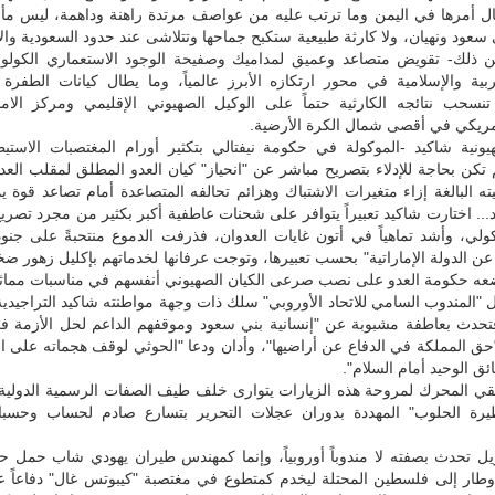
ال أمرها في اليمن وما ترتب عليه من عواصف مرتدة راهنة وداهمة، ليس مأز
عود ونهيان، ولا كارثة طبيعية ستكبح جماحها وتتلاشى عند حدود السعودية والإ
ن ذلك- تقويض متصاعد وعميق لمداميك وصفيحة الوجود الاستعماري الكولون
بية والإسلامية في محور ارتكازه الأبرز عالمياً، وما يطال كيانات الطفرة 
 تنسحب نتائجه الكارثية حتماً على الوكيل الصهيوني الإقليمي ومركز الامب
أمريكي في أقصى شمال الكرة الأرضية.
هيونية شاكيد -الموكولة في حكومة نيفتالي بتكثير أورام المغتصبات الاستي
تكن بحاجة للإدلاء بتصريح مباشر عن "انحياز" كيان العدو المطلق لمقلب الع
ه البالغة إزاء متغيرات الاشتباك وهزائم تحالفه المتصاعدة أمام تصاعد قوة ي
... اختارت شاكيد تعبيراً يتوافر على شحنات عاطفية أكبر بكثير من مجرد تص
ولي، وأشد تماهياً في أتون غايات العدوان، فذرفت الدموع منتحبةً على جنود
 عن الدولة الإماراتية" بحسب تعبيرها، وتوجت عرفانها لخدماتهم بإكليل زهور ض
ضعه حكومة العدو على نصب صرعى الكيان الصهيوني أنفسهم في مناسبات مماث
"المندوب السامي للاتحاد الأوروبي" سلك ذات وجهة مواطنته شاكيد التراجيدية 
تحدث بعاطفة مشبوبة عن "إنسانية بني سعود وموقفهم الداعم لحل الأزمة في
ق المملكة في الدفاع عن أراضيها"، وأدان ودعا "الحوثي لوقف هجماته على ا
عائق الوحيد أمام السلام".
يقي المحرك لمروحة هذه الزيارات يتوارى خلف طيف الصفات الرسمية الدولية 
ظيرة الحلوب" المهددة بدوران عجلات التحرير بتسارع صادم لحساب وحسبا
ل تحدث بصفته لا مندوباً أوروبياً، وإنما كمهندس طيران يهودي شاب حمل حق
لعام 1969 وطار إلى فلسطين المحتلة ليخدم كمتطوع في مغتصبة "كيبوتس غال" دفاعاً