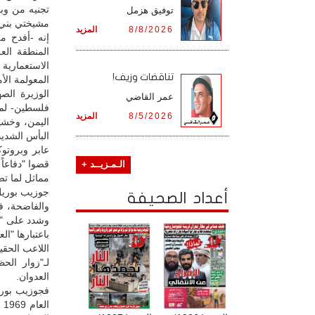
تجنيه من وب
توفيق هزمل
مشيختي بني س
8/8/2026
المزيد
إنه -أفدح م
المنطقة العر
الاستعمارية
تناقضات وزيف!
المعولمة ال
الوزيرة الص
عمر القاضي
فلسطين- لم 
8/5/2026
المزيد
اليمن، وخشيت
البأس الشديد
عابر وبروتوك
قضوا "دفاعاً
الـمـزيــد +
مماثل لما ت
جوزيب بوريل 
أعداد الصحيفة
والفاضحة، ف
وشدد على "ح
باعتبارها "ال
اللاعب الحق
لـ"زوار الح
العدوان.
فجوزيب بوري
ا