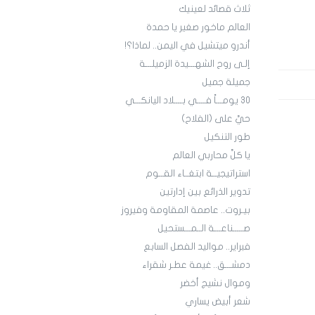
ثلاث قصائد لعينيك
العالم ماخور صغير يا حمدة
أندرو ميتشيل في اليمن.. لماذا؟!
إلـى روح الشهـــيدة الزميلـــة
جميلة جميل
30 يومـــاً فــــي بــــلاد اليانكـــي
حيَّ على (الفلاح)
طور التنكيل
يا كلَّ محاربي العالم
استراتيجيــة ابتغــاء القــوم
تدوير الذرائع بين إدارتين
بيـروت.. عاصمة المقاومة وفيروز
صـــــناعـــة الــمـــستحيل
فبراير.. مواليد الفصل السابع
دمشـــق.. غيمة عطـر شقراء
وموال نشيج أخضر
شعر أبيض يساري