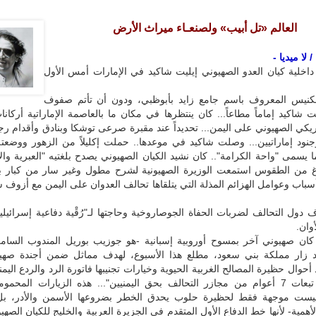
العالم «تل أبيب» ولصنعـاء ميراث الأرض
 لا ميديا -
داخلية كيان العدو الصهيوني إيليت شاكيد في الإمارات أمس الأول
نيس المعروف باسم جامع زايد بأبوظبي، ودون أن تأتم صفوف
 شاكيد إماماً مطاعاً... كان ينتظرها في مكان ما بالعاصمة الإماراتية أركان
ريكي الصهيوني على اليمن... تحديداً عند مقبرة صرعى توشكا وبنادق وأقدام رج
ود إماراتيين... وصلت شاكيد في موعدها.. حملت إكليلاً من الزهور ووضعت
سمى "واحة الكرامة".. كان نشيد الكيان الصهيوني يصدح بلغتيه "العبرية والإم
 من الطقوس استمعت الوزيرة الصهيونية لشرح مطول وغير سار من كبار بي
سباب وعوامل الهزائم المذلة التي يتلقاها تحالف العدوان على اليمن مع أزوف س
دول التحالف لضربات الحفاة الجوصاروخية وحاجتها لـ"رُقْية دفاعية إسرائيلي
وان.
كان صهيوني آخر بمسوح أوروبية إسبانية -هو جوزيب بوريل المندوب السامي 
د زار مملكة بني سعود، مطلع هذا الأسبوع، لهدف مماثل ضمن أجندة صهيو
 أحوال حظيرة المصالح الغربية الحيوية وخيارات تجنيبها فاتورة الرد والردع اليمن
ساحتها من تبعات 7 أعوام من مجازر التحالف بحق اليمنيين"... هذه الزيارات المحم
ليست موجهة فقط لحظيرة حلوب يحدق الخطر بضروعها الأسمن والأدر، بل
أهمية- لأنها خط الدفاع الأول المتقدم في الجزيرة العربية والخليج للكيان الصهيو