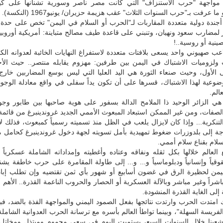
 مواجهة "حرب الاستنزاف" التي كانت مصر ناصر وسورية تشنانها على كيا
ا عرفت بـ"حرب السنوات الثلاث" عقب هزيمة حزيران/ يونيو1967 (النكسة).
أجندة دولية متعددة المقاربات لـ"الحرب أو السلام في اليمن" تخص على حدة
لمضارب سعود ونهيان، وتنبني على قاعدة طيف مصالح متباينة: أمريكية أوروبية
ينية أو روسية..!
ب صهيوني واحد يسعى بلافتات متعددة لاستفراغ النهايات الخائبة لعدوانه الكون
ولزوميات الاشتباك في اليمن بين طرفين: مهزوم يقابله منتصر.. حيث الأخ
لأول، وحيث صنعاء الثورة هي اليد العليا التي ليس بوسع المضاربين خارج
ضوعية لهذا الاشتباك، قسرها على أن تكون يداً سفلى في واقع معادلة الوجود
عالم.
ي الزائر الوحيد ذا الملامح الدالة بسفور على هوية صاحبها بين طابور وجوه
لصفات، ومن غير الممكن استبعاد المبعوث الأممي الجديد غروندينبرغ من قائ
لتنكرية... وإذا كان لايزال يلعب في الظل منذ تسميته رسمياً كمبعوث، فذلك 
اجة إلى بلدوزرات ضغوط تمهيدية بأمل تسويته لجهة دخول غروندينبرغ كحامل 
ام بقناع سلام أممي.
 العالم خلالها بكل ثقله ونفاقه وعتاده وأغطيته وإمداداته الشاملة عسكرياً وا
وقياً وإنسانياً ودبلوماسياً و... و... إلى طاولة المقامرة على حرب خاطفة يشن
ليمن لحظيرة الرق في غضون أسابيع أو شهور بأي ثمن تقتضيه وإن تطلب إبادة
مباشراً وغير مباشر وبالآلة العسكرية أو الحصار والحروب الناعمة القذرة.. الأهم
لى الغاية القذرة المنشودة.
 امتدت الحرب وارتدت نتائجها بفعل الصمود اليمني والمواجهة الفذة بالضد، فبا
ريسة السهلة"، وبينما تواطأ العالم بأسره مع ترسانة الحرب العدوانية الشامل
عبنا خلال السنوات السبع، يستميت اليوم في سعي محموم ومبتذل ومخاتل ل