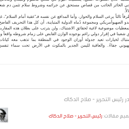
ني الخائر الخائب من قصاص مستحق عن جرائمه وشروط سلام تثمن دم شعبن
اً.
رفاً ثالثاً يرعى السلام والحوار، وأما المدافع عن نفسه فـ"عقبة أمام السلام"، غ
 الصهيوأمريكي ومجموعة دُماه الدولية المتباينة، أن كل هذا التحريف الفاضح
عطيات موضوعية لاغية لحقائق الاشتباك، ولن يترتب على بطلان هذه المقاربة 
شعبنا في إقرار دولي راغم بوجوده الوازن القابض على زمام شروطه واقعاً و
تباك لخيارات تعيد جدولة أوزان الوجود في المنطقة بما تذهب معه كيانات
هيوني جفاءً.. والعاقبة لليمن الجدير بالمكوث في الأرض تحت سماء تنفسح 
ر
رئيس التحرير - صلاح الدكاك
جميع مقالات:
رئيس التحرير - صلاح الدكاك