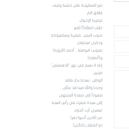
تعز المصلوبة على خشبة وقف
إطلاق النار
غرغرينا الإخوان
خيَّلت (صمَّاداً) لَمَع
جنوب اليمن.. ضفيرة وسكسوكة
وذكرى استقلال
تصويب البوصلة .. أحمد (الثورة)
و(أنصاره)
إنك لا تسبح في نهر "الدهمشي"
مرتين
الوطن.. نسخة بدل فاقد
وحدنا والله فينا قد تجلّى
صعوداً إلى صعدة المنتهى
إلى سيدة شقراء في رأس السنة
عسيري أرب آيدول
عن (الذين أحبوا تعز)
ذو الفقار بـ(حَدَّيْن)