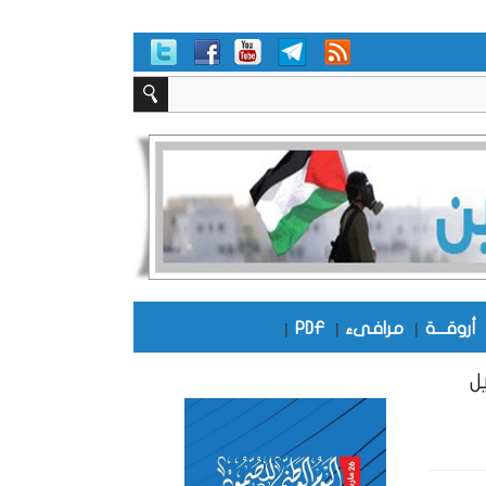
أروقـــة
|
مرافىء
|
PDF
|
ل