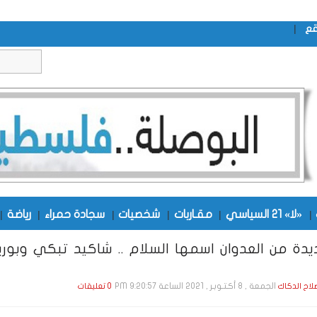
|
قع
|
«لا» 21 السياسي
|
مقـاربات
|
شخصيات
|
سجادة حمراء
|
رياضة
|
دة من العدوان اسمها السلام .. شاكيد تبكي وبوري
الجمعة , 8 أكـتـوبـر , 2021 الساعة 9:20:57 PM
صلاح الدكاك
0 تعليقات