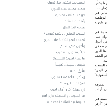
السعودية تحتضر.. طال عُمرك
قاً يخص
مارات...
هكــذا تكلــم سيــد الثــورة
يالي في
خريف العائلات الملكية
الوظيفية
زلَّة حائك السجَّاد
راطورية
عودة الابن الضال
طانية في
الجنوب اليمني.. بانتظار (جودو)
دوان على
(صعدة أنصار الله) يدٌ على الجراح
من أيلول
ريح صحفي
وأُخرى على السلاح
ها الذين
جيلاً بعد جيل.. سنحارب
خم الحجم
ما بعد (التجربة النهمية)
لة.
شهيداً.. شهيداً.. شهيداً
المبتذلة
 اليمن"
يُشْرِقُ الحسين
لسعودية"
إن (حزب الله) هم الغالبون..
لمن المُلْكُ اليوم..؟
المموهة
ن أرباب
لي مهنةٌ أُخرى أوانَ الحرب
عن الجنوب.. والتجديف خارج البحر
يبته في
دبلوماسية المثانة المحتقنة..
 عن "أرض