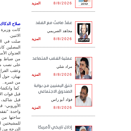
8/8/2026
المزيد
عقدٌ صامتٌ مع الفقد
صلاح الدكاك /
كانت وزيرة 
مجاهد الصريمي
الاثنين.
8/8/2026
المزيد
صلت في الك
المصلين كانت
العدوان الأم
‏عملية الغضب المتصاعد
من ضباط وجن
على نصب ما ي
مراد شلي
وعقب الفراغ
8/8/2026
المزيد
نهيان، حول أ
من عمره..
خنق اليمنيين من بوابة
كما وانكشاف 
الصندوق الاجتماعي
قبل فوات الأ
فؤاد أبو راس
قبل شاكيد، 
الأوروبي- ق
8/8/2026
المزيد
واحدة: "تفقد
للمشيختين 
إذلال تاريخي لأمريكا
الدرجة من ال