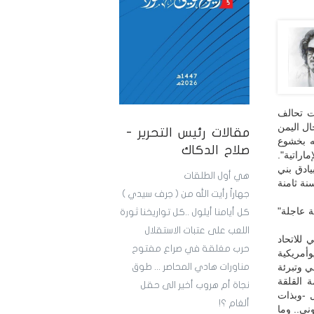
ات تحالف
ال اليمن
مقالات رئيس التحرير -
ه بخشوع
صلاح الدكاك
اراتية".
ادق بني
هي أول الطلقات
نة ثامنة
جهاراً رأيت الله من ( جرف سيدي )
ة عاجلة"
كل أيامنا أيلول ..كل تواريخنا ثورة
اللعب على عتبات الاستقلال
للاتحاد
حرب مغلقة في صراع مفتوح
أمريكية
ي وتبرئة
مناورات هادي المحاصر ... طوق
ومة القلقة
نجاة أم هروب أخير الى حقل
 -وبذات
ألغام ؟!
ني.. وما