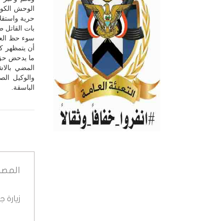
الوحش الكو
حرية واستقلال
بات القاتل ط
سوء حظ العدو
أن يتمظهر كم
ما يدحض حق 
المضي بالاش
والوكيل الص
الباسقة.
المصد
زيارة 