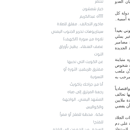
ن العدو
تنتصر
خيار شمشون
 دولة كل
آآآآه عبدالكريم
 أممية..
ماخور التحالف.. مغلق للصلاة
ي بعيداً
سيناريوهات تحرير الجنوب اليمني
ير يملي
تلاوة من سورة (الكهف)
 مضامير
عصف العنقاء.. يطيح بأوراق
 الجديدة
التوت
 متباينة
عن الكويت التي نحبها
مة شخوص
مفترق طريقين: الثورة أو
لأن ملعب
مرحب به
التسوية
أنا من جراحك ياكويتُ
قتصادياً
رجعة المرتزق إلى صباه
ها تحالف
المشهد اليمني.. الواجهة
 ملايين
 أن يفضي
والكواليس
مكة.. محطة للصلح أو ممراً
ت الجلاد
للفتح!
ة على دم
استنقاذ
الصرخة.. من الخفوت إلى الزلزلة