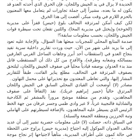
الحديدة لا يزال في يد الجيش واللجان، فإن الخرق الذي أحدثه العدو قد
يكون له ما بعده، مشيراً إلى جملة تجاوزات لم يتعامل معها المعنيون
بالحزم اللازم في وقت مبكر، أفضت إلى هذا الخرق.
لكن كيف أمكن لمرتزقة التحالف بلوغ (حيس) قفزاً على مديرية
(الخوخة) و(يختل في مديرية المخا)، واللتين تقعان تحت سيطرة قوات
الجيش واللجان، بحسب معلومات سابقة؟!
صدمة المتابع المحلي للمجريات مبعثها هذا السؤال، والإجابة عليه تعود
إلى ما يزيد على شهر من الآن، حيث وردت تقارير داخلية سرية تفيد
بنجاح العدو في (استقطاب أحد أبرز وجاهات الساحل الغربي العارفين
بمسالكه وشعابه وطرقه)، والأفدح من كل ذلك أن المستقطب قاتل
منذ بدء العدوان بوصفه قيادياً محلياً في صفوف الجيش واللجان، ليلتحق
بصفوف المرتزقة في التحالف، مطلع يناير الفائت، طبقاً للتقارير
المشار إليها، والتي تعاطى المعتدون مع تحذيراتها على محمل التهاون..
مصادر (لا) أوضحت أن القيادي المحلي السابق في الجيش واللجان
المرتزق حالياً (حمير إبراهيم عريك)، نفذ (التفافاً على صفوف
المجاهدين، وتقدم من منطقة موشج مروراً بالمشقر ثم الكادحية
والشاذلية فالنجيبة غرباً، لا عبر وادي ظمي وجسر عرفان من جهة الخط
الرئيس الذي يسيطر عليه المجاهدون، بالإضافة لسيطرتهم على الهاملي
وتبة الحرزين ومنطقة الجمعة والسبلة).
في السياق ذاته، حصلت (لا) على معلومات حصرية تشير إلى أن عديد
تحالف العدوان الموكول إليه اجتياح (مديرية حيس) يراوح حتى اللحظة
في حالة كمون على أطراف المديرية، متأهباً لاجتياحها إثر نجاح موجة