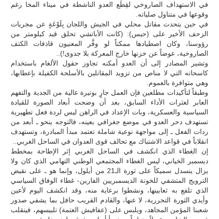
في الاستهداف الصاروخي لقِطَع العدو الناشطة في ميناء المخا رغم
وقوعها في متناول صلياته.
في حين يتحدث مقاتل محلي في الجيش واللجان بِلَوْعَةٍ عن مجريات
الزحف الأخير على (حيس): (كانت الأباتشي تحلق قيد كيلومتر من
رؤوسنا، وكان اصطيادها ممكناً لو وفَّر المعنيون قاذفات الكتف
الصاروخية، عوضاً عن خزنها خارج المعركة بلا جدوى!)..
وتشير المصادر إلى أن العدو أمكنه تجاوز حقول الألغام باستخدام
كاسحاته التي لا مناص من تزويد المقاتلين بالأسلحة الكفيلة بإعطابها،
وهي متوافرة بالعموم.
وطبقاً لتأكيدات مطلعين فإن العمل جارٍ بوتيرة عالية من الجدية والتفهم
العابر لعثرات الأداء السابق، بعد أن وضحت أبعاد الصورة للقيادة
السياسية والعسكرية، وبات الإعداد في الراهن ليس لردة فعل تطهيرية
تستهدف دحر العدو في موضع جغرافي بعينه، فالتوجه ينحو ـ أبعد من
ردات الفعل ـ إلى مواجهة نوعية شاملة تعتمد مبدأ المبادرة، وتستهدف
انقلاباً في قواعد الاشتباك مع تحالف قوى العدوان في الساحل الغربي..
إن الغطاء الذي انكشف في الساحل الغربي إثر الإطاحة بمخطط
ديسمبر الخياني، ليس الغطاء المجتمعي الوطني التهامي الذي كان ولا
يزال ينسدل سميكاً على ثورة الـ21 من أيلول، وإنما هو ـ على نقيض
الترويج المتشفي للخونة الديسمبريين الفارين- غطاء الوفاق السياسي
الذي تلفع به ثعابينها، ونشطوا برعاية منه، وقد انكشف اليوم لأعين
وأيدي الثورة التحررية، لا عنها، والقادم القريب حافل بما يشفي صدور
شعبنا المؤمن المجاهد، ويلبس على (عفافيش العتمة) تلبيسهم، فينقلب