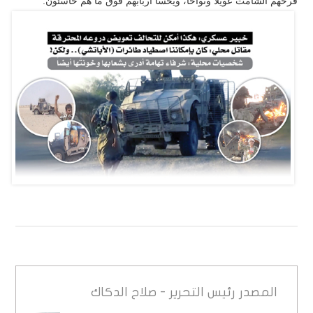
فرحهم الشامت عويلاً ونواحاً، ويخسأ أربابهم فوق ما هم خاسئون.
المصدر
رئيس التحرير - صلاح الدكاك