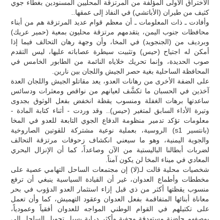
الاختراق الأولى المؤلفة من المرتزقة المحليين المسنودين بغطاء جوي
كثيف من طيران (الأباتشي) في النفاذ إلى عمقها..
وأفادت ـ ذات المعلومات ـ أن معظم قوام عديد المرتزقة هم من أبناء
محافظات جنوب اليمن، يتقدمهم مرتزقة محليون بمعية (حمير عريك)
وبرديف من (الجنجويد) في المخا، وأن وجهة رهان التحالف فيما إذا
أمكن له اجتياح (حيس) وتثبيت سيطرة عصاباته عليها، ليس التقدم
صوب الحديدة، وإنما تحريك خلاياه النائمة من الطابور الخامس في
المحافظة الساحلية بغية حصر الجيش واللجان بين نارين.
على الضفة الأخرى من رهانات العدو، يعد مقاتلو الجيش واللجان العدة
آخذين في الحسبان ما تكشَّف لعيانهم من نواقص ومعثرات ودسائس
ساعدتها برهات الغفلة ومنسوب يقظة انخفض بفعل الوثوق بجدوى
وتيرة الأداء السابق لمتغير (حيس).. وقد وردت - أثناء كتابة المادة -
معلومات تؤكد تدمير منظومة الدفاع الجوي التابعة للعدو في المخا
(بانتسير s1) الروسية، بعملية نوعية مشتركة للقوتين الصاروخية
والجوية اليمنية، وهو ما سيعني انكشاف زحوفات مرتزقة التحالف
لضربات أبطالنا الباليستية من الآن وصاعداً، كما أن الإنزال البحري
المعادي في ميناء المخا لن يكون آمناً.
شخصيات محلية قالت لـ(لا) إن مجتمعات الساحل التهامي عصية على
مخططات وأطماع العدوان، غير أن القيادة السياسية ينبغي أن ترفع
منسوب يقظتها أكثر من ذي قبل إزاء استثمار العدو الدؤوب في بحر
معاناة أبنائها المتفاقمة بفعل العدوان وعقود التهميش، كما وأن تعمل
على تكتيلهم في القوام الوطني المواجه للعدوان أفقياً وعمودياً،
بوصفهم حاضنة مستهدفة وحفية وأكثر دراية بسبل تحويل الساحل إلى