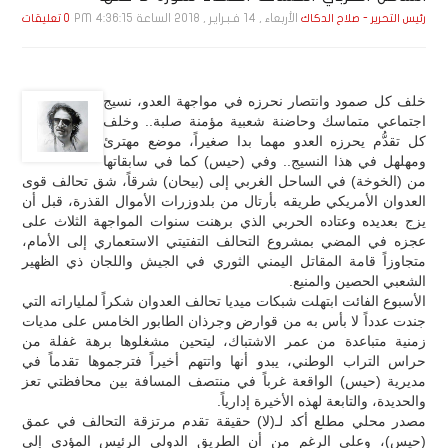
الأربعاء , 14 فـبـرايـر , 2018 الساعة 4:36:15 PM
رئيس التحرير - صلاح الدكاك
0 تعليقات
خلف كل صمود وانتصار نحرزه في مواجهة العدو، نسيج
اجتماعي متماسك وحاضنة شعبية مؤمنة صلبة.. وخلف
كل تقدُّم يحرزه العدو مهما بدا صغيراً، موضع مهترئ
ومهلهل في هذا النسيج.. وفي (حيس) كما في سابقاتها
من (الخوخة) في الساحل الغربي إلى (بيحان) شرقاً، شق تحالف قوى
العدوان الأمريكي طريقه بأرتال من بلدوزرات الأموال القذرة، قبل أن
يزج بعديده وعتاده الحربي الذي برهنت سنوات المواجهة الثلاث على
عجزه في المضي بمشروع التحالف التفتيتي الاستعماري إلى الأمام،
متجاوزاً قامة المقاتل اليمني الثوري في الجيش واللجان ذي الظهير
الشعبي الحصين والمنيع.
الأسبوع الفائت ابتهلت شبكات ميديا تحالف العدوان شكراً لملياراته التي
جندت عدداً لا بأس به من قوارض وجرذان الطابور الخامس على مديات
زمنية متباعدة من عمر الاشتباك، ليتحين مشغلوها برهة غفلة من
حراس التراب الوطني، يبدو أنها واتتهم أخيراً فترجموها تقدماً في
مديرية (حيس) الواقعة غرباً في منتصف المسافة بين محافظتي تعز
والحديدة، والتابعة لهذه الأخيرة إدارياً.
مصدر محلي مطلع أكد لـ(لا) حقيقة تقدم مرتزقة التحالف في عمق
(حيس)، وعلى الرغم من أن الطريق الدولي الرئيس المؤدي إلى