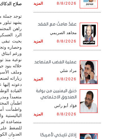
8/8/2026
المزيد
صلاح الدكاك /
توجد جملة م
يشهد تبلور م
عقدٌ صامتٌ مع الفقد
راهن المجتمع
مجاهد الصريمي
الرد العسكر
بحيث تبقى ا
8/8/2026
المزيد
وحصاره وتجوي
ورغم انبثاق 
نوعية منذ ت
‏عملية الغضب المتصاعد
خلاله بنود ج
مراد شلي
وملف الأسرى
زياراته لصنعا
8/8/2026
المزيد
دعوته إليها
القيادة الوط
خنق اليمنيين من بوابة
متعمداً ومدرو
الصندوق الاجتماعي
اطمأن المجتم
فؤاد أبو راس
واطمأنت أمري
8/8/2026
المزيد
الباليستية و
متصاعدة لم ت
للضغط على ا
العدوان الكو
إذلال تاريخي لأمريكا