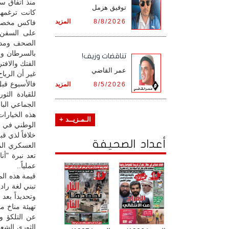
منذ اتفاق س
توفيق هزمل
كانت ترغمها
8/8/2026
المزيد
فاكس مخصص م
على السفن ا
الصحف ومدخل
بالسرطان وال
تناقضات وزيف!
الفتك والافت
عمر القاضي
غير أن الريا
فالأسبوع قبل
8/5/2026
المزيد
للقيادة الث
الجماعي البا
هذه الخيارا
الـمـزيــد +
الوطني في ال
خلافاً لذي ق
أعداد الصحيفة
العسكري المن
تعد نبرة "أن
عملياً..
قيمة هذه الم
وتحديداً بعد
تهيئة مناخ م
عن التلكؤ و
الثوري الشعب