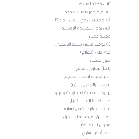
ثلاث قصائد لعينيك
العالم ماخور صغير يا حمدة
أندرو ميتشيل في اليمن.. لماذا؟!
إلـى روح الشهـــيدة الزميلـــة
جميلة جميل
30 يومـــاً فــــي بــــلاد اليانكـــي
حيَّ على (الفلاح)
طور التنكيل
يا كلَّ محاربي العالم
استراتيجيــة ابتغــاء القــوم
تدوير الذرائع بين إدارتين
بيـروت.. عاصمة المقاومة وفيروز
صـــــناعـــة الــمـــستحيل
فبراير.. مواليد الفصل السابع
دمشـــق.. غيمة عطـر شقراء
وموال نشيج أخضر
شعر أبيض يساري