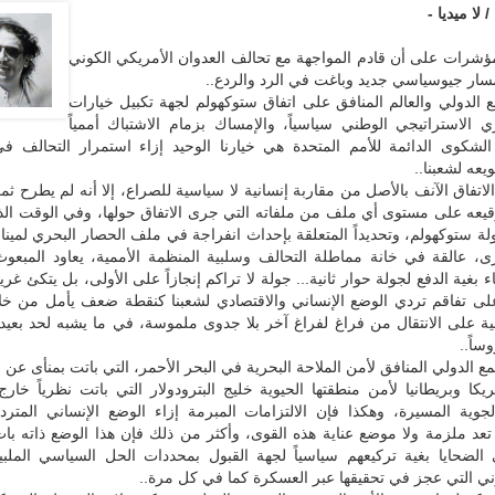
 لا ميديا -
ؤشرات على أن قادم المواجهة مع تحالف العدوان الأمريكي الكوني
سار جيوسياسي جديد وباغت في الرد والردع..
 الدولي والعالم المنافق على اتفاق ستوكهولم لجهة تكبيل خيارات
ي الاستراتيجي الوطني سياسياً، والإمساك بزمام الاشتباك أممياً
لشكوى الدائمة للأمم المتحدة هي خيارنا الوحيد إزاء استمرار التحالف في
عه لشعبنا..
الاتفاق الآنف بالأصل من مقاربة إنسانية لا سياسية للصراع، إلا أنه لم يطرح ثم
وقيعه على مستوى أي ملف من ملفاته التي جرى الاتفاق حولها، وفي الوقت الذ
ولة ستوكهولم، وتحديداً المتعلقة بإحداث انفراجة في ملف الحصار البحري لميناء
، عالقة في خانة مماطلة التحالف وسلبية المنظمة الأممية، يعاود المبعوث
ء بغية الدفع لجولة حوار ثانية... جولة لا تراكم إنجازاً على الأولى، بل يتكئ غ
 على تفاقم تردي الوضع الإنساني والاقتصادي لشعبنا كنقطة ضعف يأمل من خل
نية على الانتقال من فراغ لفراغ آخر بلا جدوى ملموسة، في ما يشبه لحد بعيد
ساً..
ع الدولي المنافق لأمن الملاحة البحرية في البحر الأحمر، التي باتت بمنأى عن ا
كا وبريطانيا لأمن منطقتها الحيوية خليج البترودولار التي باتت نظرياً خارج ت
الجوية المسيرة، وهكذا فإن الالتزامات المبرمة إزاء الوضع الإنساني المترد
عد ملزمة ولا موضع عناية هذه القوى، وأكثر من ذلك فإن هذا الوضع ذاته بات
لضحايا بغية تركيعهم سياسياً لجهة القبول بمحددات الحل السياسي الملبية
ني التي عجز في تحقيقها عبر العسكرة كما في كل مرة..