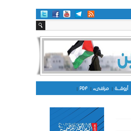
أروقـــة
|
مرافىء
|
PDF
|