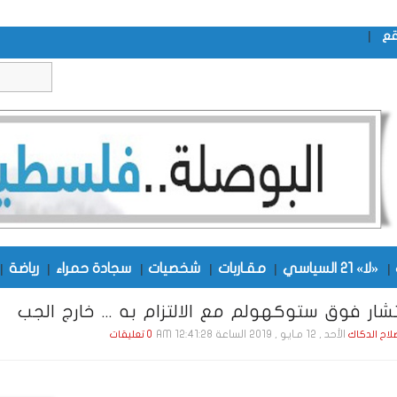
|
قع
|
«لا» 21 السياسي
|
مقـاربات
|
شخصيات
|
سجادة حمراء
|
رياضة
|
تشار فوق ستوكهولم مع الالتزام به ... خارج الجب
الأحد , 12 مـايـو , 2019 الساعة 12:41:28 AM
صلاح الدكاك
0 تعليقات