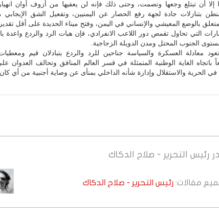
 إلا أن تبتلع وجعها وتصمت، وحتى ذلك فإنه لن يعفيها من أزوف أوان انهيار
شنطن بتنازلات جادة لجهة رفع الحصار عن اليمنيين، وتفعيل الشق الإيجابي 
تعلق بالوضع المعيشي والإنساني في اليمن، وفتح ميناء الحديدة على أقل تقدير.
مارات التي تحاول تقمص دور اللاعب الانفرادي، فإن هبات الرد والردع واعدة با
توى الجنوب المحتل ومدن الدويلة الزجاجية.
ود معادلة العسكرة والسياسة جناحين للرد والردع يتبادلان قيم ومعطيات 
اً باتجاه الغاية الوطنية المتمثلة في قسر العالم المنافق وتحالف العدوان على
في الحرية والاستقلال وإدارة شأنه الداخلي بمنأى عن وصاية أجنبية من أي كان.
ر
رئيس التحرير - صلاح الدكاك
جميع مقالات:
رئيس التحرير - صلاح الدكاك