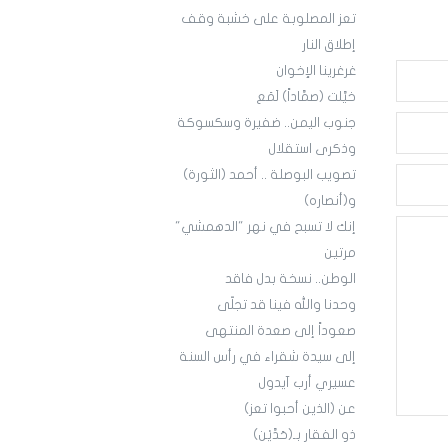
تعز المصلوبة على خشبة وقف
إطلاق النار
غرغرينا الإخوان
خيَّلت (صمَّاداً) لَمَع
جنوب اليمن.. ضفيرة وسكسوكة
وذكرى استقلال
تصويب البوصلة .. أحمد (الثورة)
و(أنصاره)
إنك لا تسبح في نهر "الدهمشي"
مرتين
الوطن.. نسخة بدل فاقد
وحدنا والله فينا قد تجلّى
صعوداً إلى صعدة المنتهى
إلى سيدة شقراء في رأس السنة
عسيري أرب آيدول
عن (الذين أحبوا تعز)
ذو الفقار بـ(حَدَّيْن)