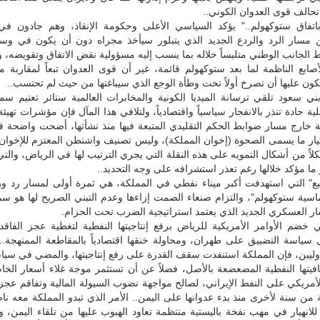
تحالف قوى العدوان الكوني..
تفاق ستوكهولم.." يؤكد السياسي الأعلى وحكومة الإنقاذ، وهم جادون في 
 مسار الرد والردع الجديد الذي يتبلور سيأخذ مجراه دون أن يكون في وسع
الجانب الوطني متلبساً خلاله بما ينسب إليه مسؤولية نقض الاتفاق وتقويضه،
ابع الناظمة لما بعد ستوكهولم قائمة، غير أن قوى العدوان تبعاً لمقاربة م
ون عليها أن تصرخ أولاً تحت وطأة الوجع الذي سيباغتها من حيث لم تحتسب..
ي سعود تلقي ترسانة الميديا الكونية والمخابرات العالمية ستائر تعتيم سم
ية حادة تنذر بالانفجار سياسياً واقتصادياً، ولتلافي هذا المآل فإن مؤشرات تهيئة
ة خارج مسار ضوابط الحكم التقليدي المتبعة فيها منذ نشأتها، أضحت واضحة 
تيار ما يسمى الصحوة (إخوان المملكة)، وليس تصنيف واشنطن المعتزم للإخوا
شكلاً من أشكال التمويه على هذه النقلة التي يجري الترتيب لها في الرياض، وال
 ما مؤكد خلالها رغم تعذر استشرافه على وجه التحديد..
بع" التي استهدفت أكبر ميناء نفطي في المملكة، هي ثمرة أولى لمسار رد ور
وماسية ستوكهولم"، والتزام صنعاء الصمت إزاءها وعدم التبني الصريح لها هو س
ر العسكري الجديد الذي يعتمد استراتيجية الضرب تحت الحزام.
خضم الأوامر الأمريكية للرياض برفع إنتاجيتها النفطية لتغطية عجز الفاقد 
ل سياسة التضييق على طهران، ومحاولة خنقها اقتصادياً بالمقاطعة الممنهجة
وليين، فإن المملكة استنفدت سقف القدرة على رفع إنتاجيتها، والمضي في سيا
يتها النفطية المضعضعة بالأصل، فضلاً عن أن تستثمر موجة غلاء أسعار الخام
مريكي على النفط الإيراني، لصالح مواجهة نضوب السيولة المالية وتفاقم عجز 
ة من سنة لأخرى منذ بدء عدوانها على اليمن.. الأمر الذي تبدو المملكة معه نا
انهيار في مهب نفخة باليستية منتظمة تعاود الهبوب عليها من تلقاء اليمن، و