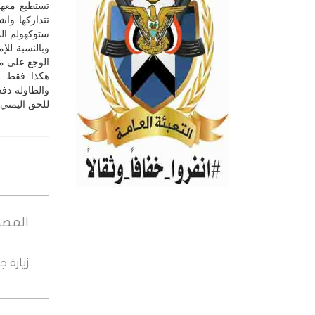
تستطيع معها
تتداركها وا
ستوكهولم الم
وبالنسبة للإ
الوجع على مس
هكذا فقط تع
والطاولة دفع
للحق اليمني 
المصد
زيارة 