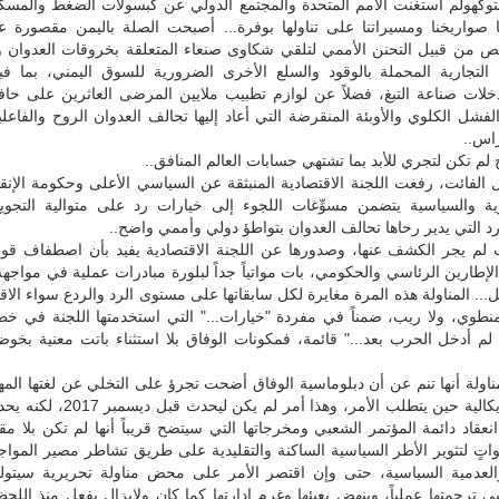
توكهولم استغنت الأمم المتحدة والمجتمع الدولي عن كبسولات الضغط والمسكن
 صواريخنا ومسيراتنا على تناولها بوفرة... أصبحت الصلة باليمن مقصورة ع
ن قبيل التحنن الأممي لتلقي شكاوى صنعاء المتعلقة بخروقات العدوان و
لتجارية المحملة بالوقود والسلع الأخرى الضرورية للسوق اليمني، بما فيه
ات صناعة التبغ، فضلاً عن لوازم تطبيب ملايين المرضى العاثرين على حاف
فشل الكلوي والأوبئة المنقرضة التي أعاد إليها تحالف العدوان الروح والفاعل
راس..
ح لم تكن لتجري للأبد بما تشتهي حسابات العالم المنافق..
 الفائت، رفعت اللجنة الاقتصادية المنبثقة عن السياسي الأعلى وحكومة الإنقاذ
ورية والسياسية يتضمن مسوِّغات اللجوء إلى خيارات رد على متوالية التجوي
رد التي يدير رحاها تحالف العدوان بتواطؤ دولي وأممي واضح..
ت لم يجر الكشف عنها، وصدورها عن اللجنة الاقتصادية يفيد بأن اصطفاف قوى
إطارين الرئاسي والحكومي، بات مواتياً جداً لبلورة مبادرات عملية في مواجهة
بل... المناولة هذه المرة مغايرة لكل سابقاتها على مستوى الرد والردع سواء الاق
طوي، ولا ريب، ضمناً في مفردة "خيارات..." التي استخدمتها اللجنة في خطاب
ا لم أدخل الحرب بعد..." قائمة، فمكونات الوفاق بلا استثناء باتت معنية بخ
ناولة أنها تنم عن أن دبلوماسية الوفاق أضحت تجرؤ على التخلي عن لغتها المه
تبني لغة راديكالية حين يتطلب الأمر، وهذا أمر لم 
 انعقاد دائمة المؤتمر الشعبي ومخرجاتها التي سيتضح قريباً أنها لم تكن بلا مق
واتٍ لتثوير الأطر السياسية الساكنة والتقليدية على طريق تشاطر مصير المواج
العدمية السياسية، حتى وإن اقتصر الأمر على محض مناولة تحريرية سيتولى
ي ترجمتها عملياً، وينهض بعبئها وغرم إدارتها كما كان ولايزال يفعل منذ اللحظ