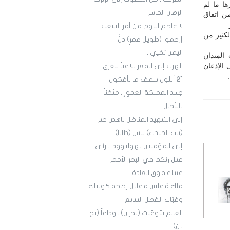
ها ما لم
الرهان الخاسر
من اتفاق
.
لا عاصم اليوم من أمر الشعب
لكثير من
إرحموا (طويل عمرٍ) ذَلّْ
اليمن يُمْلِي..
الميدان
 الإذعان
الهرب إلى القعر تلافياً للغرق
21 أيلول تلقف ما يأفكون
جسد المملكة العجوز.. مثخناً
بالنِّصال
إلى الشهيد المناضل ناهض حتر
(باب المندب) ليس (طابا)
إلى المؤمنين بهوليوود .. ربِّي
قتل ربَّكم في البحر الأحمر
قبيلة فوق العادة
ملك مُفلس مقابل زجاجة كونياك
وفيَّات الفصل السابع
العالم بتوقيت (نجران).. وداعاً (بج
بن)