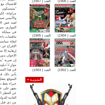
العدد ( 1906)
العدد ( 1907)
للاشتباك مع 
"متمسكون با
مراوغة، لكن
والأممي ضبط 
لعبة عض الأص
الموازي، سيك
في مملكة بن
العدد ( 1904)
العدد ( 1905)
تناقضات داخل
لنقلة سياسي
الإفراج عن 
إرهابية إلا 
الإخوان بدور
إن ضربة "ين
موازٍ لـ"دبل
في هذا المسا
العدد ( 1902)
العدد ( 1903)
يأتي ذلك في 
المتوقع بفع
الـمـزيــد +
خبراء نفط د
يجهز على عاف
عن الحظر الأ
العامة للدول
من ذي قبل لل