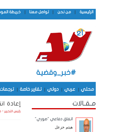
|
|
|
الرئيسية
من نحن
تواصل معنا
خريطة المو
#خبر_وقضية
محلي
|
عربي
|
دولي
|
تقارير خاصة
|
ترجمات
مـقـالات
إعادة ان
رئيس التحرير - 
اتفاق دفاعي "صوري"
هيثم خزعل