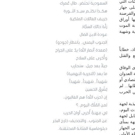
ات التي
السعودية تحتضر.. طال عُمرك
لى جهاز
هكــذا تكلــم سيــد الثــورة
القرصنة
خريف العائلات الملكية
ا أوراق
ة الموت
زلَّة حائك السجَّاد
ية وشهية
عودة الابن الضال
الجنوب اليمني.. بانتظار (جودو)
، خطاباً
(صعدة أنصار الله) يدٌ على الجراح
ع والقتل
وأُخرى على السلاح
جيلاً بعد جيل.. سنحارب
 الوفاق
 العدوان
ما بعد (التجربة النهمية)
تصادي أو
شهيداً.. شهيداً.. شهيداً
ها... لم
يُشْرِقُ الحسين
وض الحرب
إن (حزب الله) هم الغالبون..
ذبة لجهة
لمن المُلْكُ اليوم..؟
يكن ليحدث قبل ديسمبر 2017، لكنه يحدث اليوم،
لي مهنةٌ أُخرى أوانَ الحرب
ابل لجهة
عن الجنوب.. والتجديف خارج البحر
هة بمنأى
 الجهاز
دبلوماسية المثانة المحتقنة..
ة الأولى