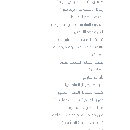
كونـي الأبـد أو غـوري للأبـد "
رسائل ناسفة في بريد تعز "
الجنوب.. فخ الاعتباط
المغرب السادس.. من وعيد الرصاص
إلى وعود الأزاميل
تحالف العدوان من (الشرعية) إلى
(اللعب على المكشوف),,مصـرع
الخـرافة
عفش عفاش القديم يعيق
الحكومة
لله ثم للتاريخ
التربــة.. رحيــل الساقــي!
كعـب المقاتل اليمني محـور
دوران العالم " اشتبــاك دولــي "
عُمان.. تعويم المخاوف
في مديح الأمية وهجاء الثقافة
" قميص القبيلة المنتَّف "