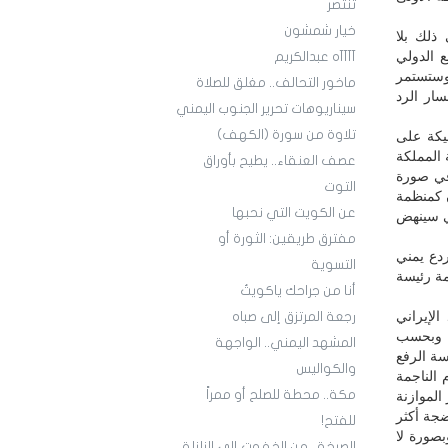
تنتصر
خيار شمشون
ذلك بلا
 الدولي
آآآآه عبدالكريم
 وستستمر
ماخور التحالف.. مغلق للصلاة
سار الرد
سيناريوهات تحرير الجنوب اليمني
تلاوة من سورة (الكهف)
يكة على
 المملكة
عصف العنقاء.. يطيح بأوراق
في صورة
التوت
ن كمنظمة
عن الكويت التي نحبها
تي سينهض
مفترق طريقين: الثورة أو
دع يمني
التسوية
مة رئيسة
أنا من جراحك ياكويتُ
الإيراني
رجعة المرتزق إلى صباه
.. وبحسب
المشهد اليمني.. الواجهة
سة الرفع
والكواليس
 الناجمة
مكة.. محطة للصلح أو ممراً
الموازنة
ضجة أكثر
للفتح!
بصورة لا
الصرخة.. من الخفوت إلى الزلزلة