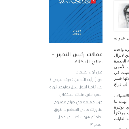
 عدوانه
رة واحدة
مقالات رئيس التحرير -
ي لاتزال
 الحديدة
صلاح الدكاك
 الأممي
هي أول الطلقات
ريفيتث في
الها قسر
جهاراً رأيت الله من ( جرف سيدي )
 لي ذراع
كل أيامنا أيلول ..كل تواريخنا ثورة
اللعب على عتبات الاستقلال
لاشتباك،
هديداتنا
حرب مغلقة في صراع مفتوح
ي بوتيرة
مناورات هادي المحاصر ... طوق
 مرتكزاً
نجاة أم هروب أخير الى حقل
 لغايات
ألغام ؟!