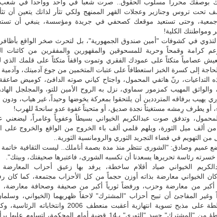
بوصفك محرراً مسلوب الحقوق.. صرت شعباً في واحد وواحداً في شعب
سف تحت تروس وجنازير وعجلات القهر الممنهج ولكي تثأر لذاتك يتعين أن تثأ
ً جمعية، وحتى تستعيد موقعك كصحفي في جريدة ومؤسسة، ينبغي أن تستعي
ر ومواطنتك الكلية!
 لتذوي في كشوفات "أمين صندوق الجمهورية"، بل لتحرث صخر الواقع بأظافرك
عم كرامة وقمحاً وحرية للمسحوقين والمقهورين والمفقرين من كائنات ا
يش عصامياً متكئاً على عمودك الفقري وتموت واقفاً متكئاً على قلمك الذي 
اجة إلى كسرة الخبز استعطافاً على عتبات المتخمين من جوع آدميتك، وآدمية 
 التداعيات، رنّ هاتفي المحمول، واجتاح كياني صوته الدافئ، كوميض صاعقة 
 والواثق المهيب كمزمور سماوي، نزل به الروح الأمين للتو، والمجلجل الهاد
وري يهيب برفاقه المترددين أن يلتحقوا بمعركة يخوضها وحيداً، غير هياب، ودون 
 أو يطرف رِمشه مستغيثاً نجدة صديق، أو متحيناً غفوة عدو سانحةً للهرب!
لمحمول، وتدفق صوت عبدالكريم الخيواني بسيطاً وعفوياً وغامراً، ليضعني ع
 من ألف ميل الثورة، ويلهم قلمي ألف باء الخروج من الواقع والخروج على ال
ن التهويم في فضاء التجريد الثوري والرومانسية الثورية..
ضع عميم وصادق: "الشورى تنتظر منذ مدة بصمة أناملك.. ليست الثقافية خاتمة
سرته رئاسة تحريرها يسعدنا أن تكسبه الشورى، فاعتبرها صحيفتك، وبيتك".
الكريم الخيواني صياد أقلام ساخطة، يرفد بها زعيق أحزاب المعارضة 
. كان الخيواني معارضة بذاته أوزن حجماً من كل الأحزاب مجتمعة، كما كان رف
 أكبر من معارضة وحزب، ورفضاً ثورياً أكبر من صحيفة وصحافة معارضة، 
ً وغير المفاجئ أن تبيح أحزاب "المشترك" لاحقاً ظهريهما (الخيواني، وسلما
وخناجر السلطة على مذبح تسوية انتهازية أعقبت منعطف 2006 وانتخابا
السلطة بتواطؤ من "المشترك" جسد "الثوري" بـ14 قضية أمام المحكمة، لتساوم 