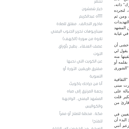
تنتصر
ك" ذاته،
خيار شمشون
، لتجرده
 ومن ثم
آآآآه عبدالكريم
لتهديدات
ماخور التحالف.. مغلق للصلاة
ن المشهد
سيناريوهات تحرير الجنوب اليمني
في غيابة
تلاوة من سورة (الكهف)
لشورى"، وأخشى أن
عصف العنقاء.. يطيح بأوراق
 يقول لي
التوت
يتها منه
عن الكويت التي نحبها
بقلمه أو
 "الشورى
مفترق طريقين: الثورة أو
التسوية
ة مغادرتي "الثقافية
أنا من جراحك ياكويتُ
ادرت مبنى
سالة على
رجعة المرتزق إلى صباه
فكير قلت
المشهد اليمني.. الواجهة
 قارئ من
والكواليس
مكة.. محطة للصلح أو ممراً
فيين في
 البدء أن
للفتح!
زعم أنني
الصرخة.. من الخفوت إلى الزلزلة