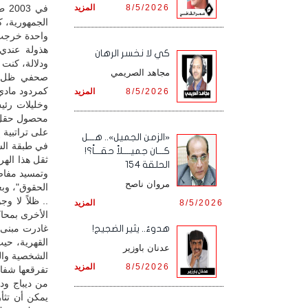
8/5/2026
المزيد
في 
الجمهورية، 
واحدة خرجت م
هذولة عندي"
كي لا نخسر الرهان
ودلالة، كنت 
مجاهد الصريمي
صحفي ظل يع
كمردود مادي
8/5/2026
المزيد
وخليلات رئي
محصول حقل يف
على تراتبية 
«الزمن الجميل».. هـــل
في طبقة السي
كـــان جميــــلاً حقـــاً؟!
ثقل هذا الهر
الحلقة 154
وتمسيد مفاص
مروان ناصح
الحقوق"، وبع
.. ظلاً لا و
8/5/2026
المزيد
الأخرى بمحاكا
غادرت مبنى 
هدوءٌ.. يثير الضجيج!
القهرية، حي
عدنان باوزير
الشخصية والت
8/5/2026
المزيد
تفرقعها شفاه
من ديباج ودم
يمكن أن تثأر