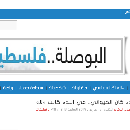
|
قع
|
«لا» 21 السياسي
|
مقـاربات
|
شخصيات
|
سجادة حمراء
|
رياضة
|
ء كان الخيواني.. في البدء كانت «لا»
الأثنين , 18 مـارس , 2019 الساعة 7:12:18 PM
صلاح الدكاك
0 تعليقات