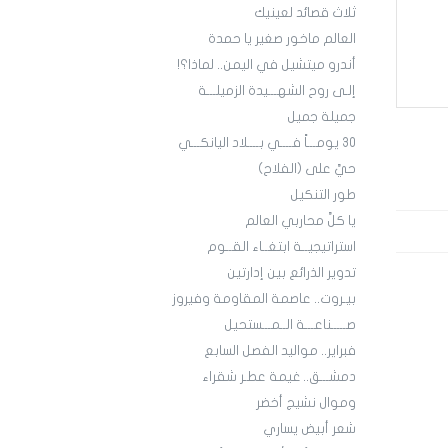
ثلاث قصائد لعينيك
العالم ماخور صغير يا حمدة
أندرو ميتشيل في اليمن.. لماذا؟!
إلـى روح الشهـــيدة الزميلـــة
جميلة جميل
30 يومـــاً فــــي بــــلاد اليانكـــي
حيَّ على (الفلاح)
طور التنكيل
يا كلَّ محاربي العالم
استراتيجيــة ابتغــاء القــوم
تدوير الذرائع بين إدارتين
بيـروت.. عاصمة المقاومة وفيروز
صـــــناعـــة الــمـــستحيل
فبراير.. مواليد الفصل السابع
دمشـــق.. غيمة عطـر شقراء
وموال نشيج أخضر
شعر أبيض يساري