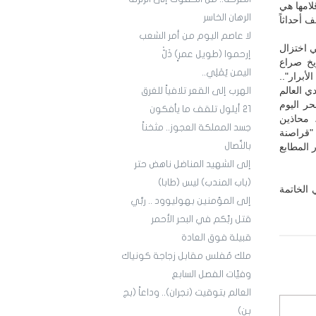
لامها هي
الرهان الخاسر
 أحداثاً
لا عاصم اليوم من أمر الشعب
ي اختزال
إرحموا (طويل عمرٍ) ذَلّْ
ريخ صراع
اليمن يُمْلِي..
أبرار"..
ي العالم
الهرب إلى القعر تلافياً للغرق
فمبر 2015 كأسبوعية، ونبحر اليوم
21 أيلول تلقف ما يأفكون
، محاذين
جسد المملكة العجوز.. مثخناً
ف 16 والتورنيد" وحصار "قراصنة
بالنِّصال
 المطابع
إلى الشهيد المناضل ناهض حتر
(باب المندب) ليس (طابا)
 الخاتمة
إلى المؤمنين بهوليوود .. ربِّي
قتل ربَّكم في البحر الأحمر
قبيلة فوق العادة
ملك مُفلس مقابل زجاجة كونياك
وفيَّات الفصل السابع
العالم بتوقيت (نجران).. وداعاً (بج
بن)