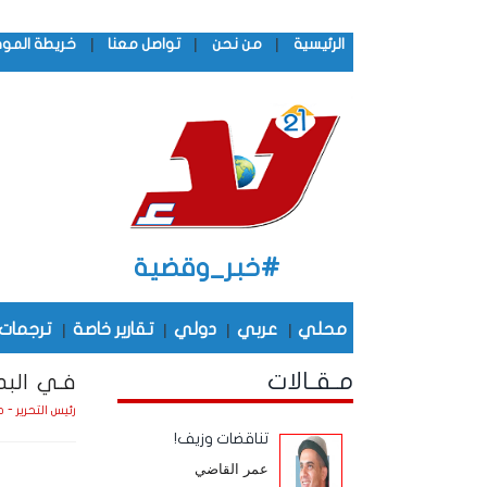
|
|
|
الرئيسية
من نحن
تواصل معنا
خريطة المو
#خبر_وقضية
محلي
|
عربي
|
دولي
|
تقارير خاصة
|
ترجمات
مـقـالات
فـي البد
رئيس التحرير - 
تناقضات وزيف!
عمر القاضي