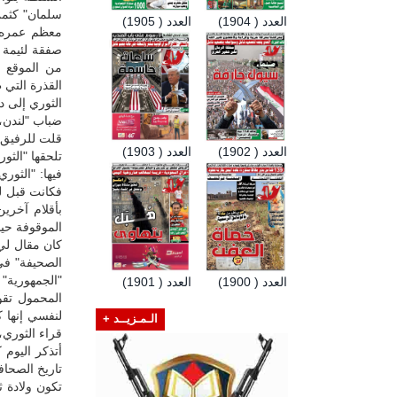
سلمان" كثمن
العدد ( 1904)
العدد ( 1905)
معظم عمره ا
صفقة لئيمة 
من الموقع ال
القذرة التي
الثوري إلى د
ضباب "لندن، 
العدد ( 1902)
العدد ( 1903)
تلحقها "الثو
فيها: "الثور
فكانت قبل ل
بأقلام آخري
الموقوفة حين
"الجمهورية"
العدد ( 1900)
العدد ( 1901)
المحمول تقول
لنفسي إنها 
الـمـزيــد +
قراء الثوري،
أتذكر اليوم
تاريخ الصحافة
تكون ولادة ث