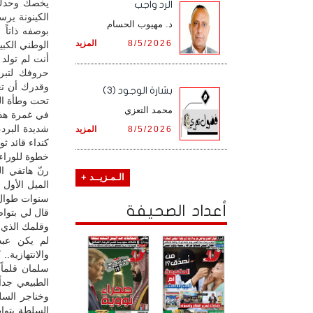
يخصك وحدك 
الرد واجب
الكينونة ير
د. مهيوب الحسام
بوصفه ذاتا
8/5/2026
المزيد
الوطني الكبي
أنت لم تولد
حروفك لتبر
وقدرك أن تع
بشارة الوجود (3)
تحت وطأة الح
محمد التعزي
في غمرة هذه
شديدة البرد،
8/5/2026
المزيد
كنداء قائد ث
خطوة للوراء،
رنّ هاتفي ا
الـمـزيــد +
الميل الأول
سنوات طوال م
أعداد الصحيفة
قال لي بتوا
وقلمك الذي خ
لم يكن عبد
والانتهازية.
سلمان قلماً
الطبيعي جدا