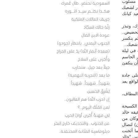
 مسلوب
السعودية تحتضر.. طال عُمرك
ر لشعبك
هكــذا تكلــم سيــد الثــورة
د كيانك
خريف العائلات الملكية
، وتبذر
زلَّة حائك السجَّاد
لحضيض..
عودة الابن الضال
لم ينكسر
الجنوب اليمني.. بانتظار (جودو)
شعبك..
في ليلة
(صعدة أنصار الله) يدٌ على الجراح
ر الحاسم
وأُخرى على السلاح
أن ينكفئ
جيلاً بعد جيل.. سنحارب
لى جادة
ما بعد (التجربة النهمية)
واقع بعد
شهيداً.. شهيداً.. شهيداً
يُشْرِقُ الحسين
 المطاف،
إن (حزب الله) هم الغالبون..
الكسيحة
لمن المُلْكُ اليوم..؟
يقه خالد
لي مهنةٌ أُخرى أوانَ الحرب
وكان من
عن الجنوب.. والتجديف خارج البحر
ن) لنصال
ته الرئاسية، وكما أثخنت
دبلوماسية المثانة المحتقنة..
عليها برأس "خالد