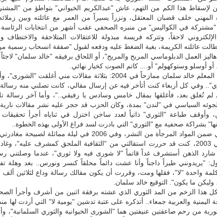
 لإسقاط هذا الكم من التهم، عاش "عبدالكريم الخيواني" بتواطؤ من "المشتر
لمهني خلف قضبان المعتقل، ونزراً يسيراً من العمر مع عائلته وبين زملائه
"مشتركة في الكواليس" من منبره الصحفي عقب أشهر من انتخابات الرئاسة،
إلكتروني لاحقاً، وتتركه فريسة مبذولة للاعتقالات المتلاحقة والاختطاف وا
 طالت عائلته الكريمة، بغية الضغط عليه ودفعه لقبول "صفقة انسحاب رسمية م
هاليز العمل الدبلوماسي المربح والمريح"، أو اللحاق برفيقه "خالد سلمان" لاجئاً 
أو أوسلو وستوكهولم" أو.... كاتم الصوت كخيار نهائي.
قلت للرفيق المعلم خالد سلمان ممازحاً في 2004: بثلاثة مقالات مني أغلقت "ا
ري".. وفي كل أربعاء كنت أتأخر فيه عن إرسال مقالي، كانت تصلني منه رسالة
ي لم تُغلق بعد، فأغلقها بمقال خامس وسادس يا رفيقي.."، وأما آخر رسالة تلق
جوئه السياسي في "لندن" بمدة، وكان الحزب قد حجر عليه نشر مقالات نارية 
ن، وأوقف طباعة "الثوري" ذاتياً لعدد ساخن اختزل في ثناياه أجرأ تحقيقات
ها" بشراكة صحفية مع "الثوري" التي بادرت لسد فراغ الأولى بهذه الخطوة..
كان مقال لي ضمن المواد المرجأة من النشر، وفي 2006 في ليلة مماثلة لصبيح
الصحيفة" في 2003، كنت قد حررت استقالتي من "الثقافية الملحق كمشرف عليه"، وغ
 شارد الذهن أستشرف غداً قاتماً "لا شورى فيه ولا ثوري"، عندما وصلتني ر
: "يريدونني طيراً داجناً وأنا عشت دائماً محلقاً كنسر ونورس.. بعد وهلة ت
كلمة واحدة "لا"، فقلها ومت، وقررت أن يكون مقالك رسالة وداع لثلاثين ألف
 وليكن ما يكون". التوقيع خالد سلمان.
 كل هذا الزخم من المد الثوري الذي عشته برفقة اثنين من أشرف وأجرأ الصح
 اليمنية والعربية جمعاء.. أتذكره على عتبة تدشين "يومية لا" التي أردت لها منذ
ورية من رحم صاعقتين عنيفتين هما "الشورى الخيوانية والثوري السلمانية"، وأ