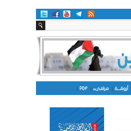
أروقـــة
|
مرافىء
|
PDF
|