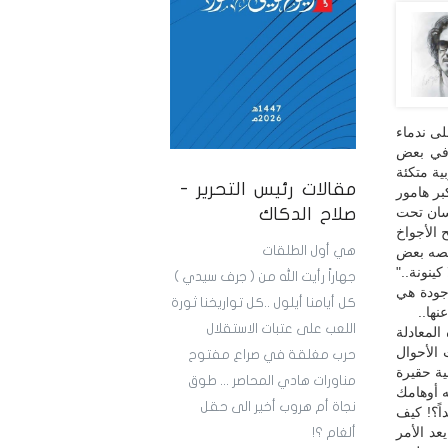
ى ندماء
 في بعض
ية متكئة
مقالات رئيس التحرير -
بر هامور
نسان تحت
صلاح الدكاك
 الأجواخ
هي أول الطلقات
نقصه بعض
ينونة.."
جهاراً رأيت الله من ( جرف سيدي )
وجودة هي
كل أيامنا أيلول ..كل تواريخنا ثورة
نها..
اللعب على عتبات الاستقلال
لمعادلة
الأحوال
حرب مغلقة في صراع مفتوح
ية حقيرة
مناورات هادي المحاصر ... طوق
ه أوهامك
نجاة أم هروب أخير الى حقل
اً؟! كيف
عد الأمر
ألغام ؟!