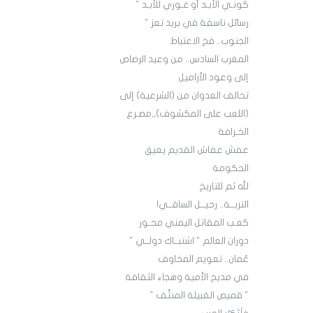
كونـي الأبـد أو غـوري للأبـد "
رسائل ناسفة في بريد تعز "
الجنوب.. فخ الاعتباط
المغرب السادس.. من وعيد الرصاص
إلى وعود الأزاميل
تحالف العدوان من (الشرعية) إلى
(اللعب على المكشوف),,مصـرع
الخـرافة
عفش عفاش القديم يعيق
الحكومة
لله ثم للتاريخ
التربــة.. رحيــل الساقــي!
كعـب المقاتل اليمني محـور
دوران العالم " اشتبــاك دولــي "
عُمان.. تعويم المخاوف
في مديح الأمية وهجاء الثقافة
" قميص القبيلة المنتَّف "