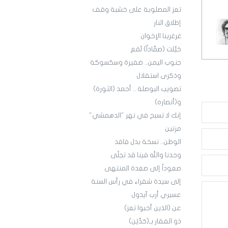
تعز المصلوبة على خشبة وقف
إطلاق النار
غرغرينا الإخوان
خيَّلت (صمَّاداً) لَمَع
جنوب اليمن.. ضفيرة وسكسوكة
وذكرى استقلال
تصويب البوصلة .. أحمد (الثورة)
و(أنصاره)
إنك لا تسبح في نهر "الدهمشي"
مرتين
الوطن.. نسخة بدل فاقد
وحدنا والله فينا قد تجلّى
صعوداً إلى صعدة المنتهى
إلى سيدة شقراء في رأس السنة
عسيري أرب آيدول
عن (الذين أحبوا تعز)
ذو الفقار بـ(حَدَّيْن)