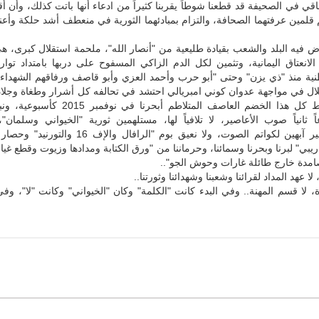
قي في الصحيفة قد قطعنا شوطاً يقربنا كثيراً من ادعاء أنها باتت كذلك، وأن أق
 قلمين عرفتهما الصحافة، والتزام بمبادئهما الثورية في منعطف أشد حلكة وأعنف
فيه البلد والشعب بقيادة طليعية من "أنصار الله"، ملحمة استقلال كبرى، ه
لانعتاق اليمانية، وتثمين لكل الدم الزاكي المسفوح على دربها بامتداد توا
طنية منذ "ذي يزن" وحتى "أبو حرب وأحمد العزي وأبو قاصف ورفاقهم الشهداء ال
ال في مواجهة عدوان كوني امبريالي احتشد في تحالفه كل أشرار وطغاة وجلاد
ضدنا.. ووسط كل هذا الخضم العاصف المتلاطم أبحرنا في نو
اً ثانياً صوب الأعاصير، لا تلافياً لها، مستلهمين ثورية "الخيواني وسلمان"
خطواتهما، غير آبهين لكواتم الصوت، ولا نعيق بوم "الرافال والإ
اريبي" لبرنا وبحرنا وسمائنا، وحرماننا من "ورق الكتابة ومدادها وزيوت وقطع غيار
صامدة خارج طائلة غارات وحوش الجو"..
لا عهد المداد لقرائنا وشعبنا وشهدائنا وثورتنا..
، لا قسم المهنة.. وفي البدء كانت "الكلمة" وكان "الخيواني" وكانت "لا"، وفي