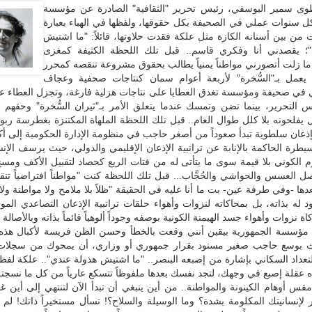
2003 طوى سمير اليوسفي، رئيس تحرير "الثقافية" الصادرة عن مؤسسة
كل سنوات عملي في الصحيفة بكل حقوقها، ولفظها في الهباء بعبارة
ن بين أسنانه الكازة مثل علكة فقدت حلاوتها، قائلاً: "ما اشتيش
؛ يقصدني أنا وفكري قاسم.. قبل تلك اللحظة الكثيفة كمغزى
ما زلت أتصورني مواطناً يمنياً يطالب بحقوق مشروعة تنقصه كمحرر
مل بـ"السُّخرة" لأربعة أعوام سمان كنتاجات صحفية وعجاف
 في صحيفة ومؤسسة تغدق العطايا على نتاجات هزلية فارغة، وتجزل العطاء عل
س التحرير، بينما تضن وتمسك عندما يتعلق الأمر بـ"ثيران السُّخرة" وحقهم
لحونه بلا كلل طوال العام.. قبل تلك اللحظة الملهاة المكتنزة بغطرسة ربوب
إذعان سلطوية تبدأ صعوداً من أصغر حاجب في منظومة الإدارة الحكومية إلى أك
طرة الحاكمة بالإنابة عن تراتبية الإذعان الإقليمي والدولي، حيث يرسف الإ
م الكوني بلا قيمة سوى ما يتأتى له من فتات الريع كحصاد لتقبيل الأكف ومسح
ل العسس والحواشي والحُجَّاب... قبل تلك اللحظة كنت "مواطناً افتراضياً ت
دها -وفي طرفة عين- بت ما أنا عليه في الحقيقة "ظلاً بلا ملامح ولا مواطنة ولا ك
جود له بذاته، بل بمحاكاته لنزوات وأهواء حلقات تراتبية الإذعان التصاعدي الم
ة نزوات وأهواء جسد الهيمنة الكونية بوصفه وجوداً ألوهياً قائماً بذاته وبالأصالة ع
مؤسسة الجمهورية بيقين أنني وقعت بالخطأ وحسن الظن فريسة لأكبال هذه ا
ث بوسع حاجب صغير مسنود بقرار جمهوري أو وزاري، أن يمحوك من سجلات 
عداد السكاني بإشارة من إصبعه البنصر.. "ما اشتيش هذولة عندي".. علكة لفظ
 عقلة إصبع في وجهك، لتجد نفسك بعدها ملفوظاً تتسكع عارياً من كل ما نسجت
قس أوهام الكينونة والمواطنة.. من أين ينبغي أن تبدأ الآن لتنتهي إلى أين غد
 لإنسانيتك المكلومة بشدة؟ وما الوسيلة والسلاح؟! تسأل مستخيراً ذاتك! لم ي