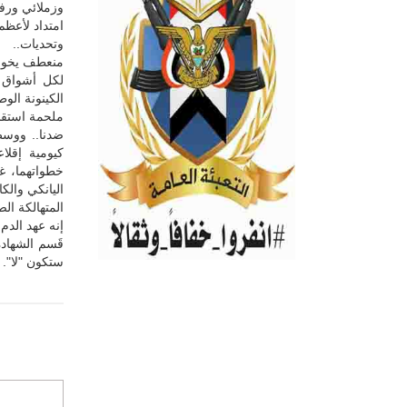
وزملائي ورفا
امتداد لأعظم
وتحديات..
منعطف يخوض 
لكل أشواق ا
الكينونة الو
ملحمة استقل
كيومية إقلاع
اليانكي والك
المتهالكة ال
إنه عهد الدم، 
قَسم الشهادة
ستكون "لا".