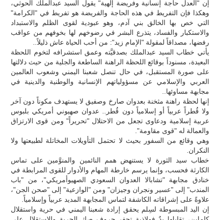
إن "العدل حاجة إنسانية وفريضة إلهية" يقول السيد عبدالملك الحوثي،
وهكذا فإن التفريط في هذه الحاجة والفريضة هو تفريط في "الكرامة"
التي خص بها الخالق بني آدم، وهو عبودية لقوى الظلم والاستبداد
والاستكبار والفساد، يتذرع البشر في رضوخهم لها بخوفهم من عواقب
رفضها، مصداقاً لمقولة "الإمام زيد": من أحب الحياة عاش ذليلاً..
يأتي خطاب السيد عبدالملك بصدقيَّته وعمق استشرافه لتخوم اللحظة
البعيدة، مسنوداً بوقائع اللحظة الراهنة الساطعة والجلية من حيث دلالتها
على صورة المستقبل، في حال تنصل شعبنا اليمني وشعوب العالمين
العربي والإسلامي عن مسؤولياتهم الإنسانية والوطنية والدينية في
مجابهة مساوئها..
إنها لحظة راهنة مثخنة بعدوان صارخ وصفيق لا يستهدف مكوناً دون آخر
ولا قُطراً عربياً أو إسلامياً دون قُطر.. عدوان صهيوني أمريكي بلبوس
عربية إسلامية ودعاوى تجعل من الاحتلال "تحريراً" ومن قوى الارتزاق
والعمالة له "قوى مقاومة".
وهي وقائع من السفور بحيث لا تحتمل التأويلات المخاتلة لطبيعتها ولا
النكران.
خطاب سيد الثورة لا يستنهض همم النائمين والمنوَّمين على تماس
الكارثة فحسب، وإنما يرسم خارطة المهام والأدوار للقوى المرابطة في
خنادق مجابهة "تشابالا العدوان السعودي الصهيوأمريكي"، من "باب
المندب" إلى "عسير ونجران وجيزان" ومن "الوازعية" إلى "صحن الجن"،
علاوةً على إشراقاته الكاشفة لتماس المجابهة المديد عربياً وإسلامياً.
إن اليد المبسوطة لسِلم يحقق إرادة شعبنا اليمني في حرية واستقلال
كاملين، تقابلها يدٌ فولاذية تحفر حروف صك الحرية والاستقلال على