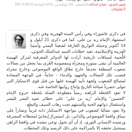
الخميس , 24 نـوفـمـبـر , 2016 الساعة 11:29:13 AM
رئيس التحرير - صلاح الدكاك
0 تعليقات
في ذكرى عاشوراء وفي رأس السنة الهجرية وفي ذكرى
استشهاد الإمام زيد بن علي، كما في ذكرى 21 أيلول و
14 أكتوبر وجملة التواريخ الفارقة لشعبنا اليمني وأمتينا
العربية والإسلامية، تعيد خطابات السيد عبدالملك الحوثي،
اللُّحمة لسياقات تاريخية أرادت لها الدوائر المعرفية لمركز الهيمنة
العالمية أن تبقى مبتورة ومجزأة ومفصومة العُرى بما يجعل من نضالات
شعوب المنطقة تجديفاً خارج نطاق الواقع الموضوعي وخارج مجراه
فتصب تلك النضالات والجهود والدماء - ختاماً- في الوجهة المضادة
لمصالح الشعوب ولجهة تأبيد الهيمنة عليها من قبل قوى الاستكبار التي
تتولى حصرياً صياغة التاريخ وإنتاج روايتها الخاصة عنه..
لا تعود اللحظة الراهنة زمنياً مقطوعة الصلة بلحظة خروج الإمام
"الحسين" والإمام "زيد بن علي" على حظائر تعبيد البشر للبشر
واستئصال ذواتهم الحية وألسنتهم تحت رهاب السيف والنطع..
ولا يعود نضالنا كشعوب في مواجهة الاستكبار ذاته غريباً ونشازاً على
سياق واقعنا الموضوعي والذاتي، بل استمرارٌ إيجابيٌ لمحطاته المشرقة
ورصيده الإنساني الثوري، إذ أن أي تحول نوعي ننشده في واقعنا الراهن
يستحيل تحققه إلا بالمراكمة على ذلك الرصيد وتلك المحطات.