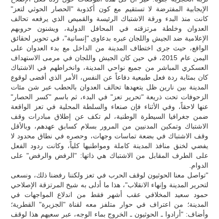
الإيجابية المفترضة لا تستقيم مع كون أكذوبة "الحصار الحوثي لتعز"
كانت منذ البدء ورقة الاشتباك الرئيسة والقميص الذي يرفعه تحالف
العدوان وخلطة مرتزقته في المحافل الدولية، ويشنون حروبهم
الإعلامية ضد الجيش واللجان عبره بدعاوى "إنسانية"، في تحوير لحقائق
الواقع، حيث جرى اختطاف المدينة من الداخل مع بدء العدوان على
اليمن عام 2015، في حين كان الجيش واللجان في مرمى الاستهداف
العسكري المباشر من جميع نواحي المدينة، وانخراطهم في الاشتباك
كان بمثابة ردة فعل طبيعية دفاعاً عن النفس، الأمر الذي أفضى لوقوع
المدينة بين نارين ظل يتعهدها تحالف العدوان بالحطب عبر شن مئات
الزحوفات تحت ذريعة "تحرير تعز" في البدء، ثم باسم "كسر الحصار"
عنها لاحقاً، وفي الأثناء فإن صنعاء والسلطة المحلية في تعز الواقعة
ضمن جغرافيا السيطرة الوطنية، لم تكف عن إطلاق مبادرات وقف
الاشتباك وتمكين المدنيين من المرور بسلام كسابق عهدهم، وبالأقل
وقف الاشتباك في بضعة تماسات وجهات، وحصره في نطاق محدود لا
يفضي لخنق منافذ المدينة كاملة ومواطنيها كلياً، وكانت ردود الفعل
على الطرف المقابل من الاشتباك هي ذاتها: "الرفض والرفض" على
الدوام.
"تواصل معنا الحوثيون لوقف الحرب في تعز ولكننا رفضنا ذلك، ونسعى
لتحرير المدينة وإنهاء الانقلاب"، هذا ما أدلى به شيخ المرتزقة الإصلاحي
حمود سعيد المخلافي عقب أشهر فقط من اندلاع المواجهات في
المدينة؛ من اعتراف في حوار متلفز معه لقناة "الجزيرة" القطرية؛
وأضاف: "أرادوا ـ الحوثيون ـ الخروج بماء الوجه، عبر سعيهم هذا لوقف