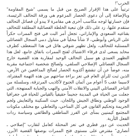
الحرب"!
ترتيباً على هذا الإقرار الصريح من قبل ما يسمى "شيخ المقاومة"
وبالإضافة إلى أن دعوى الحصار المزعوم هي ورقة التحالف الرئيسة،
فإن خسارتها لوجه مكاسب أخرى هي مقامرة لا يبدو أن فصائل التحالف
ستقدم عليها، زد على ذلك فإن تبعية الخلطة الفصائلية المطلقة للتحالف
بقناعيه السعودي والإماراتي، تجعل أمر البت في فتح الممرات حكراً
على الرياض وأبوظبي، لا شأناً محلياً في متناول دمى السجال الفصائلي
المستلبة للتحالف، ولعل تظهير شوقي هائل في هذا المنعطف كطرف
محايد يسعى لدى فرقاء الاشتباك لفتح الممرات باتفاق جامع، لعل هذا
التظهير العمدي هو سبيل التحالف الوحيد لمقاربة هذه القضية خارج
السجال الفصائلي الإصلاحي السلفي، ولصالح شخصية اجتماعية مقربة
منه، عوضاً عن أن تنقشع أكذوبة الحصار لصالح المدافعين عن الأرض،
الذين ثبت للرأي العام في تعز براءة ساحتهم من هذه التهمة المفتراة،
لاسيما عقب 5 أعوام من أثمان الجنوح لأكاذيب المرتزقة، وسلسلة من
التناحر الفصائلي البيني والانفلات الأمني والنهب والجباية الممنهجة، التي
جعلت من الحياة في المدينة جحيماً حقيقياً بالقياس للحياة في جغرافيا
الوجود الوطني ونطاق الجيش واللجان، حيث السكينة والتعايش ولجم
الجريمة وتحكيم القانون في كل المناحي، والتعاطي مع مختلف مكونات
المجتمع كيمنيين بمنأى عن الفرز المناطقي والطائفي وسياسة ردات
الفعل الثأرية.
الحديث عن دور قطري في تعز المحتلة كعامل لتقارب "إصلاحي ـ
أنصاري" مفترض على مستوى فتح الممرات بوصفها القضية الأبرز،