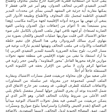
يبقى حديثاً عن استقلالية قطرية افتراضية خارج مجمل مخاوف وأطماع
المدير التنفيذي الغربي لتحالف العدوان، وهو أمر غير قائم، فقطر لا
يمكنها مقاربة أية جزئية في المشهد اليمني بمنأى عن محددات المدير
التنفيذي الناظمة لمجمل تلك المخاوف والأطماع وطبيعة الأدوار التي
ينبغي أن تنهض بها مروحة أدواته الإقليمية لجهة مراكمة مكاسب (وهذا
يبدو مستبعداً بعد 5 أعوام من إخفاقات دول العدوان وتنامي القوة
الضاربة لصنعاء)، أو لجهة تلافي انهيار ملعب العدوان بالكامل على ضوء
حقائق الاشتباك التي قلبت موازينها عمليات الجيش واللجان بصورة تنذر
بتهاوي كبرى ممالك البترودولار، وفي هذا السياق فإن تنغيم خلطة
التناقضات والأدوات في ملعب التحالف وتهيئتها لتقديم تنازلات نوعية في
مسار الحرب، تلوح بمثابة الضرورة بالنسبة للمدير التنفيذي الغربي إذا
ما أراد استنقاذ ما تبقى من نفوذه الإقليمي في منطقة تشهد تحولات
موازين فارقة محورها الفاعل "محور المقاومة"، واليمن حجر زاوية في
صناعتها كرقم وازن لا مناص من الإقرار بحقه في الكينونة الحرة
المستقلة عاجلاً أم آجلاً.
على صعيد موازٍ، فإن محاولة جريفيتث فصل مسارات الاشتباك ومقاربة
الملف اليمني كمجموعة جزر معزولة عبر سلسلة من المشاورات
والاتفاقات المكبلة للطرف الوطني، قد وضعت تعز خارج الاتفاق الذي
شمل الحديدة بوعد أن يجري التشاور حولها كمسار منفصل باتفاق يلبي
الحد الأعلى من شروط وغايات التحالف العاثر، وهو الأمر الذي لم
يتمكن جريفيتث من المضي فيه بفعل تحولات الاشتباك النوعية ميدانياً
في الضالع (تقدم الجيش واللجان) واستراتيجياً ببلوغ صواريخ ومسيَّرات
اليمن عمق المصالح الحيوية لدول التحالف، لاسيما السعودية، بالإضافة