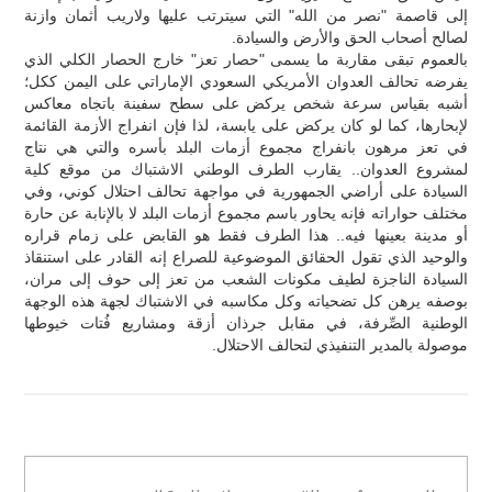
إلى قاصمة "نصر من الله" التي سيترتب عليها ولاريب أثمان وازنة
لصالح أصحاب الحق والأرض والسيادة.
بالعموم تبقى مقاربة ما يسمى "حصار تعز" خارج الحصار الكلي الذي
يفرضه تحالف العدوان الأمريكي السعودي الإماراتي على اليمن ككل؛
أشبه بقياس سرعة شخص يركض على سطح سفينة باتجاه معاكس
لإبحارها، كما لو كان يركض على يابسة، لذا فإن انفراج الأزمة القائمة
في تعز مرهون بانفراج مجموع أزمات البلد بأسره والتي هي نتاج
لمشروع العدوان.. يقارب الطرف الوطني الاشتباك من موقع كلية
السيادة على أراضي الجمهورية في مواجهة تحالف احتلال كوني، وفي
مختلف حواراته فإنه يحاور باسم مجموع أزمات البلد لا بالإنابة عن حارة
أو مدينة بعينها فيه.. هذا الطرف فقط هو القابض على زمام قراره
والوحيد الذي تقول الحقائق الموضوعية للصراع إنه القادر على استنقاذ
السيادة الناجزة لطيف مكونات الشعب من تعز إلى حوف إلى مران،
بوصفه يرهن كل تضحياته وكل مكاسبه في الاشتباك لجهة هذه الوجهة
الوطنية الصِّرفة، في مقابل جرذان أزقة ومشاريع فُتات خيوطها
موصولة بالمدير التنفيذي لتحالف الاحتلال.