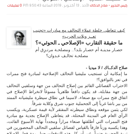
الأحد , 13 أكـتـوبـر , 2019 الساعة 9:50:43 PM
رئيس التحرير - صلاح الدكاك
0 تعليقات
كيف تتعاطى خلطة عملاء التحالف مع مبادرات «تجنيب
تعــز ويلات الحرب»
ما حقيقة التقارب «الإصلاحي ـ الحوثي»؟
حصـار مدينـة أم حصـار بلـد؟.. ومصلحـة مرتـزِق أم
مصلحـة تحالـف عـدوان؟
صلاح الدكــاك / لا ميديا -
ما إمكانية أن تستجيب مليشيا التحالف الإصلاحية لمبادرة فتح ممرات
في تعز بالتوافق؟!
الاحتراب الفصائلي القائم بين إصلاح التحالف من جهة وسلفيي التحالف
من جهة مقابلة، قد يكون دافعاً ظاهرياً مسوغاً لانخراط الإصلاح في
اتفاق فتح ممرات مع صنعاء، لاسيما في نطاق سيطرة مليشياته الممتد
من بير باشا غرباً إلى الجحملية جنوب شرق وكلابة شرقاً.
لكي يثمن موقعه ونطاق سيطرته المفتقر لأية قيمة عسكرية، ويكسب
الرأي العام في المدينة المحتلة، قد يتعاطى الإصلاح بجدية مع مبادرة
فتح الممرات التي أطلقتها صنعاء مراراً ومجدداً نهاية الأسبوع الفائت،
وهذا يكسبه وزناً فارقاً بالقياس لفصائل سلفيي التحالف المحصورين في
تربة الحجرية جنوباً. غير أن كل هذه التوقعات حول ردة فعل الإصلاح