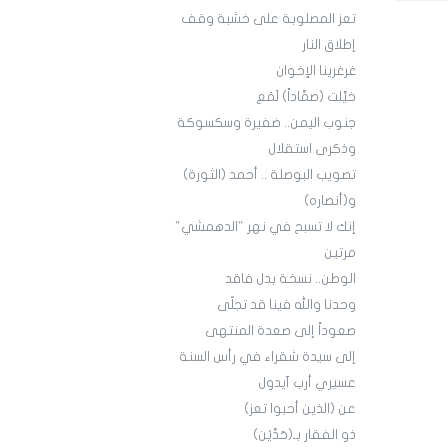
تعز المصلوبة على خشبة وقف
إطلاق النار
غرغرينا الإخوان
خيَّلت (صمَّاداً) لَمَع
جنوب اليمن.. ضفيرة وسكسوكة
وذكرى استقلال
تصويب البوصلة .. أحمد (الثورة)
و(أنصاره)
إنك لا تسبح في نهر "الدهمشي"
مرتين
الوطن.. نسخة بدل فاقد
وحدنا والله فينا قد تجلّى
صعوداً إلى صعدة المنتهى
إلى سيدة شقراء في رأس السنة
عسيري أرب آيدول
عن (الذين أحبوا تعز)
ذو الفقار بـ(حَدَّيْن)