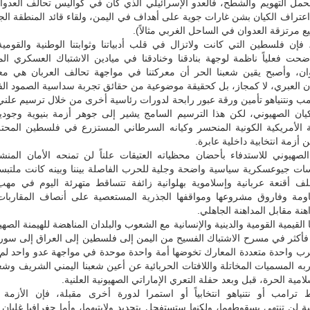
حمل التهويم والشطح، فالعدو الإسرائيلي الذي كان في كواليس تحالف العدو
عتراف الكيان بشن غارات جوية على أهداف في اليمن، ولقاء قائد المنطقة الج
 مرتزقة العدوان في الساحل الغربي مثالاً).
فإن فلسطين التي كانت ولاتزال في قلب أدبياتنا وثوابتنا الوطنية والقومية 
أضحت فعلياً ناظمة لوجهة بنادقنا وخنادقنا في ميادين الاشتباك العسكري ال
ان، وأصبح يقين شعبنا الحر أن معركتنا في مواجهة تحالف العربان هي م
ن العبري، لا كمجاز، بل كحقيقة موضوعية من حقائق تجربة سداسية الصمود الف
امب ونتنياهو تأمين ورقة عبور رابحة لدورات رئاسية أخرى من خلال ترسيم علني
لكيان الصهيوني، لكن هذا الترسيم السامج يشير إلى جوهر أزمة بنيوية وجودي
ة الأمريكية الكونية المنحسر وكيانه السرطاني المستزرع في فلسطين المحتل
 أزمة انتخابية داخلية عابرة.
لصهيوني للاستدفاء بأحضان محظياته العتيقات علناً لن تمنحه الأمان المنشو
ت جيوعسكرية سياسية واضحة وجلية للحرب الفاصلة بيننا وبينه كانت ملتبسة
 أقنعة عربانية وإسلاموية بهلوانية زائفة تتساقط متهرئة اليوم في م
اومة وفاروق مشروعها ومواقفها الجذرية المستعصية على أنصاف المقاربات
نة مقابل المداهنة الجاهلي.
القيمية القومية والدينية والإنسانية مع الشعوب والبلدان المناهضة للهيمنة الصه
فأكثر في مسرح الاشتباك الفسيح من اليمن إلى فلسطين إلى العراق إلى سوريا
 واحدة متعددة المعارك تخوضها أمة واحدة موحدة في مواجهة عدو واحد لم ت
ربه المسميات المخاتلة واللافتات الحربائية عن أعين شعبنا اليمني الشريف وشع
لامية الحرة، قبل وبعد حفلة التعري الإماراتي الصهيونية العلنية.
رامب أو نتنياهو انتخابياً أو استمرا لدورة أخرى مقبلة، فإن الأزمة ا
ة لن تنتهي بسقوطهما، ولكنها ستستفحل بتجديد ولايتيهما، وأما جغرافيا غليان 