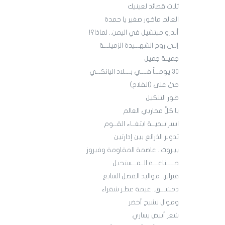
ثلاث قصائد لعينيك
العالم ماخور صغير يا حمدة
أندرو ميتشيل في اليمن.. لماذا؟!
إلـى روح الشهـــيدة الزميلـــة
جميلة جميل
30 يومـــاً فــــي بــــلاد اليانكـــي
حيَّ على (الفلاح)
طور التنكيل
يا كلَّ محاربي العالم
استراتيجيــة ابتغــاء القــوم
تدوير الذرائع بين إدارتين
بيـروت.. عاصمة المقاومة وفيروز
صـــــناعـــة الــمـــستحيل
فبراير.. مواليد الفصل السابع
دمشـــق.. غيمة عطـر شقراء
وموال نشيج أخضر
شعر أبيض يساري