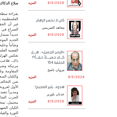
8/5/2026
المزيد
صلاح الدكاك /
بقراءة سطحي
الفلسطينية ي
كي لا نخسر الرهان
غير أن الحق
مجاهد الصريمي
الصراع في ال
جديداً نستد
8/5/2026
المزيد
الجديد الموض
وشآماً وخليج
القضية الفلس
«الزمن الجميل».. هـــل
تعكس الهزلية
كـــان جميــــلاً حقـــاً؟!
ذاك، فلاعب 
الحلقة 154
مرتبكة وضرب
مروان ناصح
المقاومة وتل
والكيان السع
8/5/2026
المزيد
شن التحالف 
هدوءٌ.. يثير الضجيج!
ومديراً تنفيذ
عدنان باوزير
الحرب الشام
8/5/2026
المزيد
محتمل، تمخضت
الكيان الصهي
الثورة والق