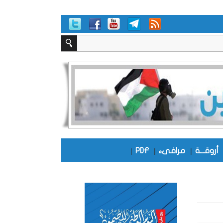
أروقـــة
|
مرافىء
|
PDF
|