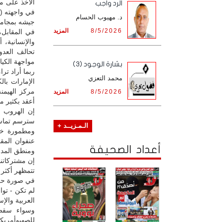
الأخذ على م
الرد واجب
في واجهته (ا
د. مهيوب الحسام
جيشه بمجاميع
8/5/2026
المزيد
في المقابل، 
والإنسانية، 
تحالف العدو
مواجهة الكيا
بشارة الوجود (3)
ربما أراد تر
محمد التعزي
الإمارات با
مركز الهيمن
8/5/2026
المزيد
أعقد بكثير من
إن الهروب ا
سترسم تماسا
الـمـزيــد +
ومطمورة خلف
عنفوان المق
أعداد الصحيفة
ومنطق المداه
إن مشتركاتنا 
تتمظهر أكثر 
في صورة حرب
لم تكن - توا
العربية والإس
وسواء سقط ت
للصهيوأمريكي