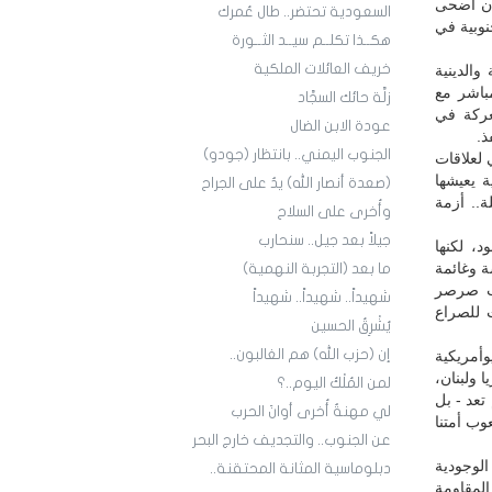
ان أضحى
السعودية تحتضر.. طال عُمرك
نوبية في
هكــذا تكلــم سيــد الثــورة
خريف العائلات الملكية
والدينية
مباشر مع
زلَّة حائك السجَّاد
عركة في
عودة الابن الضال
ذ.
الجنوب اليمني.. بانتظار (جودو)
 لعلاقات
ة يعيشها
(صعدة أنصار الله) يدٌ على الجراح
ة.. أزمة
وأُخرى على السلاح
جيلاً بعد جيل.. سنحارب
د، لكنها
 وغائمة
ما بعد (التجربة النهمية)
هب صرصر
شهيداً.. شهيداً.. شهيداً
 للصراع
يُشْرِقُ الحسين
إن (حزب الله) هم الغالبون..
يوأمريكية
 ولبنان،
لمن المُلْكُ اليوم..؟
عد - بل
لي مهنةٌ أُخرى أوانَ الحرب
وب أمتنا
عن الجنوب.. والتجديف خارج البحر
لوجودية
دبلوماسية المثانة المحتقنة..
المقاومة