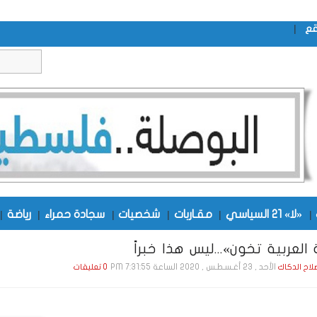
|
قع
|
«لا» 21 السياسي
|
مقـاربات
|
شخصيات
|
سجادة حمراء
|
رياضة
|
العربية تخون»...ليس هذا خبراً
الأحد , 23 أغـسـطـس , 2020 الساعة 7:31:55 PM
صلاح الدكاك
0 تعليقات