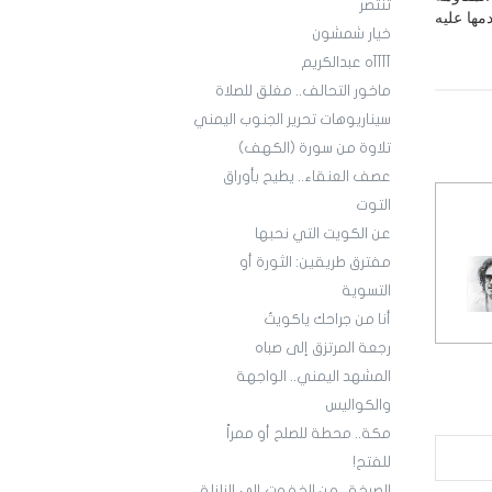
تنتصر
مها عليه
خيار شمشون
آآآآه عبدالكريم
ماخور التحالف.. مغلق للصلاة
سيناريوهات تحرير الجنوب اليمني
تلاوة من سورة (الكهف)
عصف العنقاء.. يطيح بأوراق
التوت
عن الكويت التي نحبها
مفترق طريقين: الثورة أو
التسوية
أنا من جراحك ياكويتُ
رجعة المرتزق إلى صباه
المشهد اليمني.. الواجهة
والكواليس
مكة.. محطة للصلح أو ممراً
للفتح!
الصرخة.. من الخفوت إلى الزلزلة