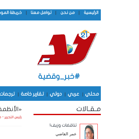
|
|
|
الرئيسية
من نحن
تواصل معنا
خريطة المو
#خبر_وقضية
محلي
|
عربي
|
دولي
|
تقارير خاصة
|
ترجمات
مـقـالات
«الأنظمة 
رئيس التحرير - 
تناقضات وزيف!
عمر القاضي