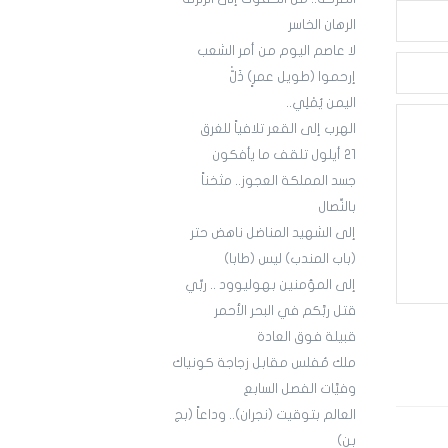
الرهان الخاسر
لا عاصم اليوم من أمر الشعب
إرحموا (طويل عمرٍ) ذَلّْ
اليمن يُمْلِي..
الهرب إلى القعر تلافياً للغرق
21 أيلول تلقف ما يأفكون
جسد المملكة العجوز.. مثخناً
بالنِّصال
إلى الشهيد المناضل ناهض حتر
(باب المندب) ليس (طابا)
إلى المؤمنين بهوليوود .. ربِّي
قتل ربَّكم في البحر الأحمر
قبيلة فوق العادة
ملك مُفلس مقابل زجاجة كونياك
وفيَّات الفصل السابع
العالم بتوقيت (نجران).. وداعاً (بج
بن)