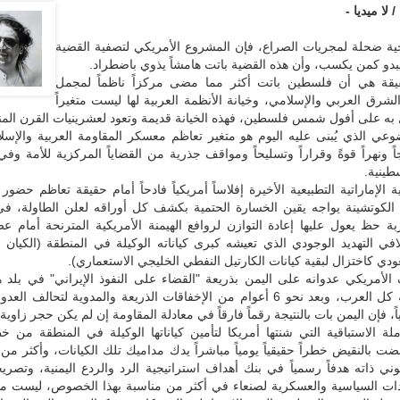
 لا ميديا -
ة ضحلة لمجريات الصراع، فإن المشروع الأمريكي لتصفية القضية
بدو كمن يكسب، وأن هذه القضية باتت هامشاً يذوي باضطراد.
يقة هي أن فلسطين باتت أكثر مما مضى مركزاً ناظماً لمجمل
شرق العربي والإسلامي، وخيانة الأنظمة العربية لها ليست متغيراً
ل به على أفول شمس فلسطين، فهذه الخيانة قديمة وتعود لعشرينيات القرن الم
وعي الذي يُبنى عليه اليوم هو متغير تعاظم معسكر المقاومة العربية والإسلامي
اً ونهراً قوةً وقراراً وتسليحاً ومواقف جذرية من القضاياً المركزية للأمة وفي
طينية.
 الإماراتية التطبيعية الأخيرة إفلاساً أمريكياً فادحاً أمام حقيقة تعاظم حضور 
الكوتشينة يواجه يقين الخسارة الحتمية بكشف كل أوراقه لعلن الطاولة، في
ة حظ يعول عليها إعادة التوازن لروافع الهيمنة الأمريكية المترنحة أمام 
افي التهديد الوجودي الذي تعيشه كبرى كياناته الوكيلة في المنطقة (الكيان 
ودي كاختزال لبقية كيانات الكارتيل النفطي الخليجي الاستعماري).
الأمريكي عدوانه على اليمن بذريعة "القضاء على النفوذ الإيراني" في بلد 
الأول لعروبة كل العرب، وبعد نحو 6 أعوام من الإخفاقات الذريعة والمدوية لتحالف ا
ياً، فإن اليمن بات بالنتيجة رقماً فارقاً في معادلة المقاومة إن لم يكن حجر زاوية.
لة الاستباقية التي شنتها أمريكا لتأمين كياناتها الوكيلة في المنطقة من 
 بالنقيض خطراً حقيقياً يومياً مباشراً يدك مداميك تلك الكيانات، وأكثر من
وني ذاته هدفاً رسمياً في بنك أهداف استراتيجية الرد والردع اليمنية، وتصر
يادات السياسية والعسكرية لصنعاء في أكثر من مناسبة بهذا الخصوص، ليست م