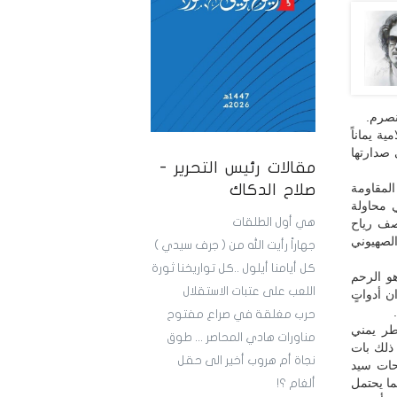
نصرم.
ة يماناً
 صدارتها
مقالات رئيس التحرير -
المقاومة
صلاح الدكاك
 محاولة
هي أول الطلقات
عصف رياح
الصهيوني
جهاراً رأيت الله من ( جرف سيدي )
كل أيامنا أيلول ..كل تواريخنا ثورة
هو الرحم
اللعب على عتبات الاستقلال
لعدوان أدواتٍ
حرب مغلقة في صراع مفتوح
خطر يمني
مناورات هادي المحاصر ... طوق
 ذلك بات
نجاة أم هروب أخير الى حقل
يحات سيد
ما يحتمل
ألغام ؟!