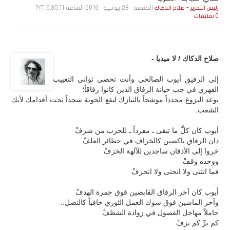
الجمعة , 28 يـونـيـو , 2019 الساعة 6:35:11 PM
رئيس التحرير - صلاح الدكاك
0 تعليقات
صلاح الدكاك / لا ميديا -
إلى الرفيق أيوب الصالحي وأنت تحصي ثواني التغييب
القهري في جب خيانة الرفاق الذين كانوا رفاقاً؛
بوعد البزوغ مجدداً موشحاً بالنيازك ليقع الخونة سجداً تحت أقدامك لأنك
الشعب.
أيوب كان كلَّ ما تبقى ـ مفرداً ـ للحزب من شرفْ
دان الرفاق ناكصين كالخراف في حظائر العلفْ
خروا إلى الأذقان ساجدين للآلهة الخزفْ
ووحده وقفْ
فما انثنى ولا انحنى ولا انحرفْ
...
أيوب كان آخر الرفاق القابضين فوق جمرة الهدفْ
وآخر الماشين فوق شوك العمل الثوري حافياً كالنصل..
حاملاً مهاجل الفصول في زوادة الشظفْ
كم نزّ كم نزفْ