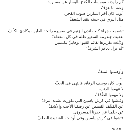
كم راودته مومسات الكدح باليسار عن مساره؛
وعنه ما عزفْ
أيوب كان آخر السارين صوب الفجر،
مثل البرق في جبينه يتقد الشغفْ
...
تشممت جراء كلب لندن الزنيم في ضميره رائحة الطين، وكاذيَ الكَلَفْ
تعقبت جندرمة السفير ظله في كل منعطفْ
وذَيَّلت تقريرها لقائم القبو الوهابيِّ بكلمتين:
"لم يزل يعاقر الشرفْ"
.
.
.
وأوصدوا الملفْ
...
أيوب كان يوسفَ الرفاق فانتهى في الجبّ
لا تتهموا الذئبَ،
ولا تتهموا الصُّدَفْ
وفتشوا في كرش ياسين التي تكورت لشدة الترفْ
عن المُنتَّف القميص عن رفيقنا الأحب والأشفْ
عن حلمنا عن خبزنا المسروق..
فتشوا في كرش ياسين وفي أوداجه الشديدة الصلفْ.
2019