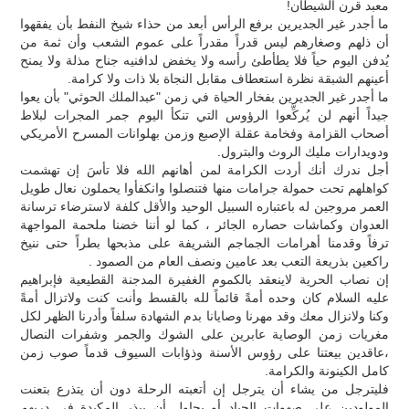
معبد قرن الشيطان!
ما أجدر غير الجديرين برفع الرأس أبعد من حذاء شيخ النفط بأن يفقهوا
أن ذلهم وصغارهم ليس قدراً مقدراً على عموم الشعب وأن ثمة من
يُدفن اليوم حياً فلا يطأطئ رأسه ولا يخفض لدافنيه جناح مذلة ولا يمنح
أعينهم الشبقة نظرة استعطاف مقابل النجاة بلا ذات ولا كرامة.
ما أجدر غير الجديرين بفخار الحياة في زمن "عبدالملك الحوثي" بأن يعوا
جيداً أنهم لن يُركِّعوا الرؤوس التي تنكأ اليوم جمر المجرات لبلاط
أصحاب القزامة وفخامة عقلة الإصبع وزمن بهلوانات المسرح الأمريكي
ودويدارات مليك الروث والبترول.
أجل ندرك أنك أردت الكرامة لمن أهانهم الله فلا تأسَ إن تهشمت
كواهلهم تحت حمولة جرامات منها فتنصلوا وانكفأوا يحملون نعال طويل
العمر مروجين له باعتباره السبيل الوحيد والأقل كلفة لاسترضاء ترسانة
العدوان وكماشات حصاره الجائر ، كما لو أننا خضنا ملحمة المواجهة
ترفاً وقدمنا أهرامات الجماجم الشريفة على مذبحها بطراً حتى ننيخ
راكعين بذريعة التعب بعد عامين ونصف العام من الصمود .
إن نصاب الحرية لاينعقد بالكموم الغفيرة المدجنة القطيعية فإبراهيم
عليه السلام كان وحده أمةً قائماً لله بالقسط وأنت كنت ولاتزال أمةً
وكنا ولانزال معك وقد مهرنا وصايانا بدم الشهادة سلفاً وأدرنا الظهر لكل
مغريات زمن الوصاية عابرين على الشوك والجمر وشفرات النصال
،عاقدين بيعتنا على رؤوس الأسنة وذؤابات السيوف قدماً صوب زمن
كامل الكينونة والكرامة.
فليترجل من يشاء أن يترجل إن أتعبته الرحلة دون أن يتذرع بتعنت
المولودين على صهوات الجياد أو يحاول أن يبذر المكيدة في دربهم