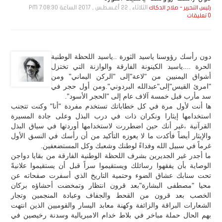
الثلاثاء , 22 أغـسـطـس , 2017 الساعة 7:08:30 PM
رئيس التحرير - صلاح الدكاك
0 تعليقات
دون رأسك رؤوسنا ياسيد الثورة ..ياسيد اللحظة الوطنية
الحرة ....ياسيد الكينونة الفارقة والوازنة التي تختزل
أشواق اليمنيين من "لاعة"إلى "الركن اليماني" ومن
"امرئ القيس"إلى"عبدالله البردوني".ومن أول حجر في
سد مأرب فبل خمسة آلاف عام إلى "الحجر الأسود".
ها أنت لأول مرة في كل خطاباتك تستخدم مفردة "أنا" وكنت تتجنب
استخدامها إيثارا ونكران ذات في درب البذل وعلى جادة المسيرة
القرآنية ،غير أنك حين اضطررت لاستخدامها أوردتها في سياق البذل
والإيثار أيضاً فأكدت ما لا يعوزه التأكيد من أن رأسك في النسق الأول
غرماً في سبيل الله وفداءً لوطنك وشعبك وكل المستضعفين.
ما أجدر غير الجديرين بشرف اللحظة الوطنية الفارقة من بقايا دواجن
الوصاية بأن يفقهوا رسائلك ويستقيموا سراً قبل أن يستقيموا علانيةً
تحت سنابك عشاق الضوء وحتمية التاريخ الذي أسفرت صفحاته عن
محيا "مصطفى البشارة"بعد قرون انتظار وتمخضت أحشاؤه بركان
الخصب بعد قرون من القحط والجفاف وعبادة المنجمين وتجار
الشعارات البراقة والزائفة وكهنة معابد اليسار والقوميين الذين انتهت
بهم الحال حملة مباخر في بلاط خدام الامبريالية وسدنة رخيصين في