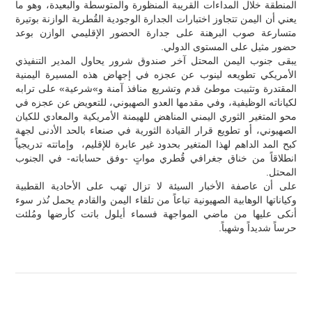
المنطقة خلال المداءات القريبة المنظورة والمتوسطة والبعيدة، وهو ما
يعني أن اليمن تتجاوز اختبارات الجدارة الوجودية القُطرية الوازنة بوتيرة
متسارعة صوب البرهنة على جدارة الحضور الإقليمي الوازن بوعد
حضور مثيل على المستوى الدولي.
يبقى جنوب اليمن المحتل آخر صندوق شرور يحاول المدير التنفيذي
الأمريكي تطويعه لينوب عن عجزه في إجهاض هذه المسيرة اليمنية
المقتدرة وتثبيت موطئ قدم وتشريع منافذ آمنة و»شرعية» على ترابه
لكياناته الوظيفية، وفي مقدمها العدو الصهيوني، للتعويض عن عجزه في
محو المتغير الثوري اليمني المناهض للهيمنة الأمريكية والمعادي للكيان
الصهيوني، أو تطويع قرار القيادة الثورية في صنعاء بالحد الأدنى لجهة
كبح المد الداهم لهذا المتغير بحدود غير عابرة للإقليم، وإماتته تدريجياً
انطلاقاً من خناق جغرافي قُطري مواتٍ -وفق حساباته- في الجنوب
المحتل.
على أن عاصفة الأخبار السيئة لا تزال تهب على الأحادية القطبية
وكياناتها الوهابية الصهيونية تباعاً من تلقاء اليمن والقادم يحمل نُذر سوء
أنكى عليها من ماضي المواجهة فسماء أيلول باتت كأرضها ومُلئت
حرساً شديداً وشهباً.