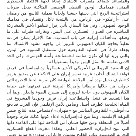
والمتصاعد بتصاعد متغيرات الاشتباك إيجاباً لجهة الاقتدار العسكري
اليمني، فمداميك الوجود النفطي الوظيفي المتآكلة بفعل ضربات
استراتيجية الردع التي دشنها جيشنا ولجاننا بعملية التاسع من رمضان
على «أرامكو» في الرياض، هي بالنتيجة تآكل ونقصان في مداميك
الوجود الصهيوني. وفي هذا السياق يأتي إقرار نتنياهو الأخير بالمشاركة
المباشرة في العدوان العسكري على اليمن، وبغارات طيرانه على ما
وصفها بـ»أهداف إيرانية في باب المندب». هذا الإقرار يمكن قراءته
تحليلاً بحاجة الكيان الصهيوني للبروز إلى واجهة مشهد الاشتباك بما
يجعله طرفاً في العملية التفاوضية حول مستقبل التسوية في اليمن،
والتي يريد لها أن تكون ضامنة لـ»مصالحه وأمنه القومي»، وفي الحد
الأدنى ضامنة لئلا تمثل اليمن تهديداً مستقبلياً له.
إن التصعيد البريطاني الأمريكي الأخير عسكرياً ودبلوماسياً في فرض
قواعد اشتباك أحادية غربية تقسر إيران على الانكفاء عن مضيق هرمز
كـ»طرف دخيل يهدد أمن الملاحة الدولية» كان ضربة الحظ الأخيرة التي
حاولت من خلالها بريطانيا وأمريكا البرهنة على قدرتهما في حماية
الكيان الصهيوني دون حاجة لبروزه إلى مسرح الضوء والعلن. وبما أن
هذا التصعيد قد فشل واستطاعت إيران فرض وجودها المشروع في
المياه الخليجية كطرف أصيل وضامن للأمن الإقليمي فإن الغرب قد دفع
بـ»أبوظبي» للتفاوض المباشر مع «طهران» لامتصاص هذه النتائج ضمن
البوتقة الإقليمية، وبما يتيح لـ»إسرائيل» ادعاء كونها كذلك طرفاً وجودياً
أصيلاً في المنطقة ومن حقها ضمان أمن الملاحة فيها على القاعدة ذاتها
التي تتيح لـ»إيران» الحضور العلني. وهكذا مخرت القطع العسكرية
البحرية الصهيونية عباب الخليج بتشبيك «إماراتي سعودي» سابق ضمن