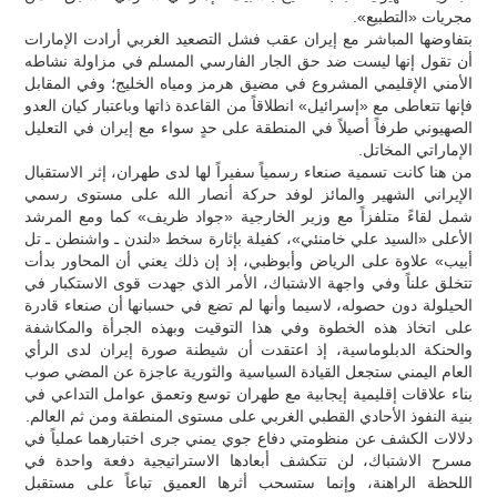
مجريات «التطبيع».
بتفاوضها المباشر مع إيران عقب فشل التصعيد الغربي أرادت الإمارات
أن تقول إنها ليست ضد حق الجار الفارسي المسلم في مزاولة نشاطه
الأمني الإقليمي المشروع في مضيق هرمز ومياه الخليج؛ وفي المقابل
فإنها تتعاطى مع «إسرائيل» انطلاقاً من القاعدة ذاتها وباعتبار كيان العدو
الصهيوني طرفاً أصيلاً في المنطقة على حدٍ سواء مع إيران في التعليل
الإماراتي المخاتل.
من هنا كانت تسمية صنعاء رسمياً سفيراً لها لدى طهران، إثر الاستقبال
الإيراني الشهير والمائز لوفد حركة أنصار الله على مستوى رسمي
شمل لقاءً متلفزاً مع وزير الخارجية «جواد ظريف» كما ومع المرشد
الأعلى «السيد علي خامنئي»، كفيلة بإثارة سخط «لندن ـ واشنطن ـ تل
أبيب» علاوة على الرياض وأبوظبي، إذ إن ذلك يعني أن المحاور بدأت
تتخلق علناً وفي واجهة الاشتباك، الأمر الذي جهدت قوى الاستكبار في
الحيلولة دون حصوله، لاسيما وأنها لم تضع في حسبانها أن صنعاء قادرة
على اتخاذ هذه الخطوة وفي هذا التوقيت وبهذه الجرأة والمكاشفة
والحنكة الدبلوماسية، إذ اعتقدت أن شيطنة صورة إيران لدى الرأي
العام اليمني ستجعل القيادة السياسية والثورية عاجزة عن المضي صوب
بناء علاقات إقليمية إيجابية مع طهران توسع وتعمق عوامل التداعي في
بنية النفوذ الأحادي القطبي الغربي على مستوى المنطقة ومن ثم العالم.
دلالات الكشف عن منظومتي دفاع جوي يمني جرى اختبارهما عملياً في
مسرح الاشتباك، لن تتكشف أبعادها الاستراتيجية دفعة واحدة في
اللحظة الراهنة، وإنما ستسحب أثرها العميق تباعاً على مستقبل