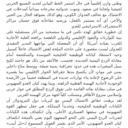
وطني وازن إقليمياً في حال استمر الخط البياني لجديد التصنيع الحربي
لجيشنا ولجاننا في صعود، وثبوت جدوائية مخرجاته ميدانياً كمدخلات في
الاشتباك مع تحالف العدوان الكوني، وهو كذلك بشواهد الحال بين الحين
والآخر، أي أنه مستمر بالفعل، ورصيد مفاجآته فوق حسبان مراكز
الاستشراف الاستراتيجي للعدو.
إن خطورة حقائق كهذه تكمن في ما ستسحبه من آثار مستقبلية على
بنية التوازنات والنفوذ الإقليمي والدولي الناهضة برافعة الغلبة الأحادية
للغرب بقيادة أمريكا. أي أن المعضلة التي يواجهها المدير التنفيذي
للعدوان ليست مقصورة على حاجته الملحة لفض الاشتباك عاجلاً كسبيل
وحيد لاستنقاذ كياناته الوظيفية الخليجية الموسدة والمنكشفة أمام
معادلة الردع اليمنية الجديدة، فحسب، فالأعقد من ذلك هو حاجته لكبح
سيل المتغيرات هذه في حدود جغرافية يمنية ضيقة، ووسط مناخ داخلي
يمني غير مواتٍ لأن يكتسح مدها جغرافيا الجوار الإقليمي بما يقسره
على الرضوخ لإعادة بناء توازنات جديدة في المنطقة خصماً من الأرصدة
الوجودية لأحادية الهيمنة القطبية الراهنة، وبما يهدد كيان العدو الصهيوني
في صلب معادلة بقائه القائمة على تفوق الردع المطلق في جوار عربي
وإسلامي منزوع الأظافر ومستلب كلياً لجهة مركز الهيمنة الغربي.
لقد برهنت حقائق الاشتباك اليمني مع كبريات دول البترودولار أن
الكيانات الوظيفية الخليجية، وتحديداً المملكة، هي حقل تمظهر القوة
الصهيونية في سقفها العسكري الأعلى، وأن انكشاف هذه الكيانات
لضربات الردع اليمني على النحو المشهود اليوم يعني بالنتيجة انكشاف
كيان العدو الصهيوني، الأمر الذي يفسر العويل المسموع لـ»تل أبيب»