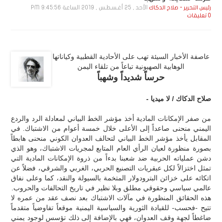
الأحد , 25 أغـسـطـس , 2019 الساعة 9:45:56 PM
رئيس التحرير - صلاح الدكاك
0 تعليقات
عاصفة الأخبار السيئة تهب على الأحادية القطبية وكياناتها
الوهابية الصهيونية تباعاً من تلقاء اليمن
حرساً شديداً وشهباً
صلاح الدكاك / لا ميديا -
من صفر الإمكانات المادية أخذ مؤشر الخط البياني لمعادلة الرد والردع
اليمني منحنى صاعداً إلى الأعلى خلال خمسة أعوام من الاشتباك. في
المقابل يأخذ مؤشر الخط البياني لتحالف العدوان الكوني منحنى هابطاً
بصورة منظورة لعيان الرأي العام المتابع لمجريات الاشتباك، وهو الذي
دشن عملياته الحربية ضد شعبنا بدءاً من ذروة الإمكانات المادية التي
تمثل اختزالاً لكل عبقريات التصنيع الحربي، الغربي والشرقي، فضلاً عن
اتكائه على خزائن البترودولار المتخمة بالسيولة والنقد، كما وعلى نفاق
عالمي سياسي وحقوقي مطلق وبلا نظير في تاريخ التحالفات والحروب.
هذه الحقائق المنظورة في مآلات الاشتباك بعد نصف عقد من عمره لا
تتيح -فحسب- للقيادة الثورية والسياسية اليمنية موقعاً تفاوضياً متقدماً
ضاغطاً لجهة وقف العدوان، فهي بالإضافة إلى ذلك تؤسس لوجود يمني