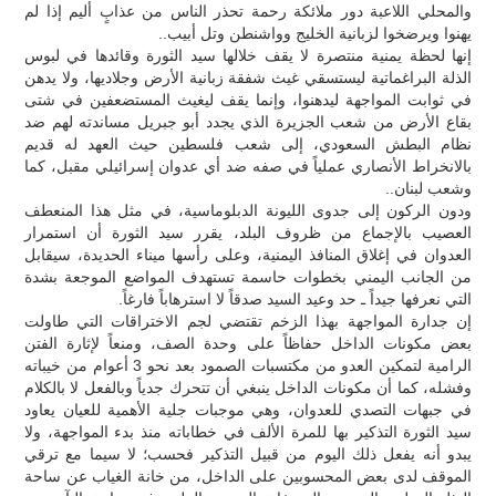
والمحلي اللاعبة دور ملائكة رحمة تحذر الناس من عذابٍ أليم إذا لم
يهنوا ويرضخوا لزبانية الخليج وواشنطن وتل أبيب..
إنها لحظة يمنية منتصرة لا يقف خلالها سيد الثورة وقائدها في لبوس
الذلة البراغماتية ليستسقي غيث شفقة زبانية الأرض وجلاديها، ولا يدهن
في ثوابت المواجهة ليدهنوا، وإنما يقف ليغيث المستضعفين في شتى
بقاع الأرض من شعب الجزيرة الذي يجدد أبو جبريل مساندته لهم ضد
نظام البطش السعودي، إلى شعب فلسطين حيث العهد له قديم
بالانخراط الأنصاري عملياً في صفه ضد أي عدوان إسرائيلي مقبل، كما
وشعب لبنان..
ودون الركون إلى جدوى الليونة الدبلوماسية، في مثل هذا المنعطف
العصيب بالإجماع من ظروف البلد، يقرر سيد الثورة أن استمرار
العدوان في إغلاق المنافذ اليمنية، وعلى رأسها ميناء الحديدة، سيقابل
من الجانب اليمني بخطوات حاسمة تستهدف المواضع الموجعة بشدة
التي نعرفها جيداً ـ حد وعيد السيد صدقاً لا استرهاباً فارغاً.
إن جدارة المواجهة بهذا الزخم تقتضي لجم الاختراقات التي طاولت
بعض مكونات الداخل حفاظاً على وحدة الصف، ومنعاً لإثارة الفتن
الرامية لتمكين العدو من مكتسبات الصمود بعد نحو 3 أعوام من خيباته
وفشله، كما أن مكونات الداخل ينبغي أن تتحرك جدياً وبالفعل لا بالكلام
في جبهات التصدي للعدوان، وهي موجبات جلية الأهمية للعيان يعاود
سيد الثورة التذكير بها للمرة الألف في خطاباته منذ بدء المواجهة، ولا
يبدو أنه يفعل ذلك اليوم من قبيل التذكير فحسب؛ لا سيما مع ترقي
الموقف لدى بعض المحسوبين على الداخل، من خانة الغياب عن ساحة