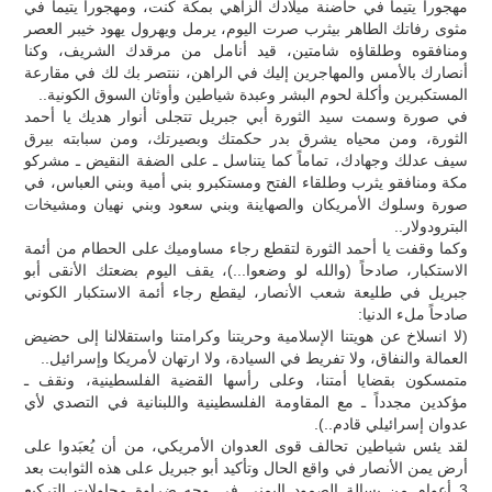
مهجوراً يتيماً في حاضنة ميلادك الزاهي بمكة كنت، ومهجوراً يتيماً في
مثوى رفاتك الطاهر بيثرب صرت اليوم، يرمل ويهرول يهود خيبر العصر
ومنافقوه وطلقاؤه شامتين، قيد أنامل من مرقدك الشريف، وكنا
أنصارك بالأمس والمهاجرين إليك في الراهن، ننتصر بك لك في مقارعة
المستكبرين وأكلة لحوم البشر وعبدة شياطين وأوثان السوق الكونية..
في صورة وسمت سيد الثورة أبي جبريل تتجلى أنوار هديك يا أحمد
الثورة، ومن محياه يشرق بدر حكمتك وبصيرتك، ومن سبابته بيرق
سيف عدلك وجهادك، تماماً كما يتناسل ـ على الضفة النقيض ـ مشركو
مكة ومنافقو يثرب وطلقاء الفتح ومستكبرو بني أمية وبني العباس، في
صورة وسلوك الأمريكان والصهاينة وبني سعود وبني نهيان ومشيخات
البترودولار..
وكما وقفت يا أحمد الثورة لتقطع رجاء مساوميك على الحطام من أئمة
الاستكبار، صادحاً (والله لو وضعوا...)، يقف اليوم بضعتك الأنقى أبو
جبريل في طليعة شعب الأنصار، ليقطع رجاء أئمة الاستكبار الكوني
صادحاً ملء الدنيا:
(لا انسلاخ عن هويتنا الإسلامية وحريتنا وكرامتنا واستقلالنا إلى حضيض
العمالة والنفاق، ولا تفريط في السيادة، ولا ارتهان لأمريكا وإسرائيل..
متمسكون بقضايا أمتنا، وعلى رأسها القضية الفلسطينية، ونقف ـ
مؤكدين مجدداً ـ مع المقاومة الفلسطينية واللبنانية في التصدي لأي
عدوان إسرائيلي قادم..).
لقد يئس شياطين تحالف قوى العدوان الأمريكي، من أن يُعبَدوا على
أرض يمن الأنصار في واقع الحال وتأكيد أبو جبريل على هذه الثوابت بعد
3 أعوام من بسالة الصمود اليمني في وجه ضراوة محاولات التركيع