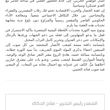
البذل الوطني الحربي، إلى خانة الحضور العلني في ساحة التآمر مع
العدو عسكرياً وسياسياً.
إن عقبة الحصار والحرب الاقتصادية تحتم فك رقاب المعسرين والفقراء
والمحتاجين من خلال التكافل الاجتماعي شعبياً، ومعالجة الأداء
الحكومي القاصر والمقصر رسمياً والمراوح دون بلوغ ندية مجابهة
تحديات هذه العقبة بما يلزم.
ويتوج سيد الثورة محددات اللحظة اليمنية المنتصرة بتأكيد الاستمرار في
فعل ما يدعو المتهاونين إلى فعله من دعم الجبهات ورفدها بالرجال
والإمكانات حتى دحر العدوان وتحرير كامل التراب المحتل.
بابتسامة دافئة ممتنة لشعب الأنصار المحتشد من كل صوب إلى
السبعين احتفاءً بذكرى المولد النبوي الشريف، بدأ سيد الثورة خطابه،
وبابتسامة مماثلة ختمه، هادئ الروع مفتر الثغر صادق الوعد والوعيد،
واضعاً الموازين القسط لشعب ينتصر، وعدو بات على مفترق خيارين
أحلاهما مرٌّ: الكف عن عدوانه مع احتمال نجاته من التبعات، أو المضي
فيه صوب فنائه الحتمي.
المصدر
رئيس التحرير - صلاح الدكاك