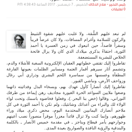
الخميس , 7 ديـسـمـبـر , 2017 الساعة 4:38:43 PM
رئيس التحرير - صلاح الدكاك
0 تعليقات
لم تبعد عليهم الشُّقة، ولا غلبت عليهم شقوة التثبيط
والركون للسلامة وأغرام المسافات، ولا كان عرضاً قريباً
وسفراً قاصداً، حين اتبعوك في زمن العسرة يا أحمد
الثورة، احتفاءً بذكرى ميلادك الذي كان ولا يزال فاتحة
الخلاص للبشرية المستضعفة.
تقاطروا إليك تقتفي خطواتهم العقبان الإلكترونية السغبة للأشلاء والدم،
وتتشمم آثار سيرهم أقمار العتمة ومسابير الظلمات بعيونها الفارغة
المطفأة وعسسها من سماسرة اللحم البشري وذراري أبي رغال
وزواحف الأرض، ونباشي القبور..
تقاطروا إليك أنصاراً كأول عهدك بهم، وبسخاء البذل وفدائيته ذاتهما
وضعوا ملايين السواعد الحرة الغيورة مجاديف رهن إيماءة من طرفك
النوراني، وقالوا (خض بنا البحر..)، وفعلوا فخاضوه باسمك وتحت لواء
الولاء لك والبراء من أعدائك وشانئيك، ولم تكن يا أحمد الثورة في كل
ملاحم أنصارك اليمانيين المحتدمة اليوم، محض ذكرى ميلاد وراء
ظهورهم، وإنما كنت ولا تزال قائداً معزراً موقراً منصوراً نصب أعينهم
وجوارحهم يأمر فيطاع ويناجز ـ في مقدمة خميس الأنصار ـ بالكلمة
والبندقية والرؤية النافذة والصواريخ بعيدة المدى..