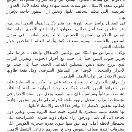
الكوني متعدد الأشكال، هو بمثابة تعميد شهادة وفاة فعلية لآمال العدوان
العريضة، التي يتكتم التحالف عليها، ويجبن إزاء سفور حاجته للإقرار
بها..
في المقابل يواصل سيد الثورة، من منبر ذكرى المولد النبوي الشريف،
دفن جثامين بقية آمال تحالف العدوان، الواحدة تلو الأخرى، أمام الملأ
اليماني الملاييني المشهود الخميس الخالد وغير الفائت، في ميدان
السبعين بالعاصمة اليمنية صنعاء، كما وأمام العالم الشاخص جوار
شاشات التلفزة..
نؤكد ـ بالتزامن مع الـ30 من نوفمبر الاستقلال والجلاء ـ عزمنا على
تحرير جنوب اليمن جنباً إلى جنب مع أحرار الجنوب، وتحرير التراب
الذي يرزح تحت دنس المحتلين القدامى الجدد، جنباً إلى جنب مع
الأحرار والشجعان الأوفياء في المناطق الشرقية، وكل بقعة طاولها
دنس الاحنلال من ترابنا اليمني الطاهر..
وإذ يراهن العدوان تحت وطأة خيباته على ما أمكن له السيطرة عليه
من جغرافيا اليمن الآنفة، كمكسب وحيد لمواربة مساحة إخفاقاته
الشاسعة ميدانياً وسياسياً، فإن سيد الثورة يجعل من إسناد الأحرار في
مجتمعات التراب المحتل أولوية ملحة للدولة على طريق التحرير، جازماً
بإمكانية تحقيق الانتصار إذا توافر هذا الدعم والإسناد لأبنائها.
إنها لحظة يمنية منتصرة بلا لبس، حيث سيد الثروة يملي ويقرر دون
الحاجة إلى أن يأمل ويرجو، إزاء عدوان ذوت قدرته الاستراتيجية على
استمطار لحظة أمل، ولم يبق منها سوى قدرة سحرته الكونيين على
استرهاب أفئدة ضعاف النفوس وخداع أبصارهم بأفاعي التثبيط الأممي