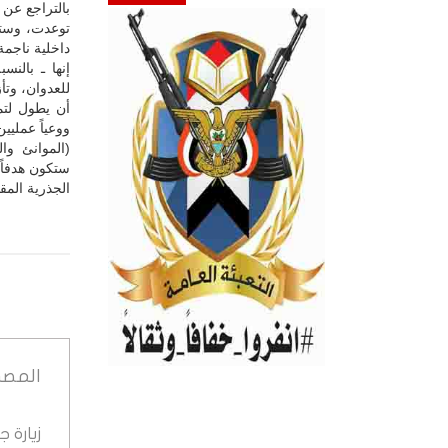
بالتراجع عن 
توعدت، وستض
داخلية ناجمة
إنها ـ بالن
للعدوان، وتأ
أن يطول لتمك
ووعياً عمليي
(الموانئ وا
ستكون هدفاً 
الجذرية المق
المصد
زيارة 