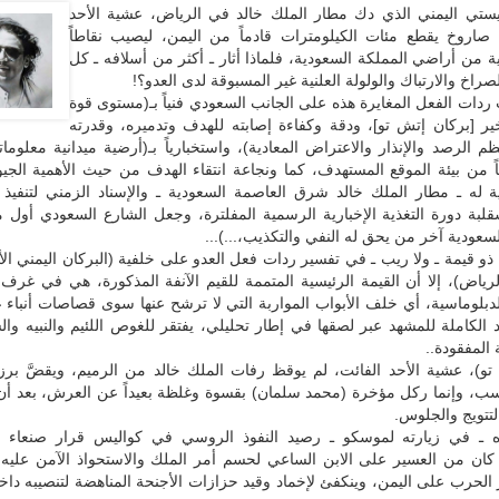
ليستي اليمني الذي دك مطار الملك خالد في الرياض، عشية الأحد
 صاروخ يقطع مئات الكيلومترات قادماً من اليمن، ليصيب نقاطاً
 من أراضي المملكة السعودية، فلماذا أثار ـ أكثر من أسلافه ـ كل
صراخ والارتباك والولولة العلنية غير المسبوقة لدى العدو؟!
دات الفعل المغايرة هذه على الجانب السعودي فنياً بـ(مستوى قوة
خير [بركان إتش تو]، ودقة وكفاءة إصابته للهدف وتدميره، وقدرته
م الرصد والإنذار والاعتراض المعادية)، واستخبارياً بـ(أرضية ميدانية معلوما
ً من بيئة الموقع المستهدف، كما ونجاعة انتقاء الهدف من حيث الأهمية الج
ة له ـ مطار الملك خالد شرق العاصمة السعودية ـ والإسناد الزمني لتنفيذ 
(شقلبة دورة التغذية الإخبارية الرسمية المفلترة، وجعل الشارع السعودي أول 
عودية آخر من يحق له النفي والتكذيب،...)...
 قيمة ـ ولا ريب ـ في تفسير ردات فعل العدو على خلفية (البركان اليمني الأ
رياض)، إلا أن القيمة الرئيسية المتممة للقيم الآنفة المذكورة، هي في غرف
لدبلوماسية، أي خلف الأبواب المواربة التي لا ترشح عنها سوى قصاصات أنباء غ
اد الكاملة للمشهد عبر لصقها في إطار تحليلي، يفتقر للغوص اللئيم والنبيه والش
المفقودة..
تو)، عشية الأحد الفائت، لم يوقظ رفات الملك خالد من الرميم، ويقضَّ برز
سب، وإنما ركل مؤخرة (محمد سلمان) بقسوة وغلظة بعيداً عن العرش، بعد أن 
تتويج والجلوس.
ه ـ في زيارته لموسكو ـ رصيد النفوذ الروسي في كواليس قرار صنعاء 
كان من العسير على الابن الساعي لحسم أمر الملك والاستحواذ الآمن عليه، 
الحرب على اليمن، وينكفئ لإخماد وقيد حزازات الأجنحة المناهضة لتنصيبه داخل