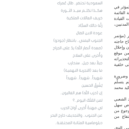
السعودية تحتضر.. طال عُمرك
مؤثر في
هكــذا تكلــم سيــد الثــورة
 القائمة
خريف العائلات الملكية
القيادة
لمدنيين،
زلَّة حائك السجَّاد
عودة الابن الضال
 (مؤتمر
الجنوب اليمني.. بانتظار (جودو)
ح حاجته
ن وإحلال
(صعدة أنصار الله) يدٌ على الجراح
 من موقع
وأُخرى على السلاح
تحذيراته
جيلاً بعد جيل.. سنحارب
لى خلفية
ما بعد (التجربة النهمية)
 وضرورة
شهيداً.. شهيداً.. شهيداً
يتسلَّم
يُشْرِقُ الحسين
كيد محمد
إن (حزب الله) هم الغالبون..
د الشعبي
لمن المُلْكُ اليوم..؟
لاص سهل
لي مهنةٌ أُخرى أوانَ الحرب
موجوع من
عن الجنوب.. والتجديف خارج البحر
نتفاع من
دبلوماسية المثانة المحتقنة..
سي الفخ،