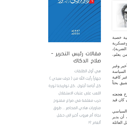
تية خصبة
يوعسكرية
الضربة)،
مقالات رئيس التحرير -
من يعلم،
صلاح الدكاك
خير وغير
هي أول الطلقات
 السياسة
ير كافية
جهاراً رأيت الله من ( جرف سيدي )
يق بحثاً
كل أيامنا أيلول ..كل تواريخنا ثورة
اللعب على عتبات الاستقلال
خ هجعته
كان قيد
حرب مغلقة في صراع مفتوح
مناورات هادي المحاصر ... طوق
السياسي
نجاة أم هروب أخير الى حقل
أن يدير
 العائلة
ألغام ؟!