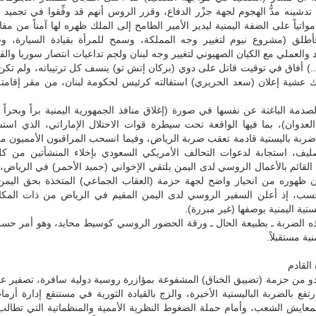
دشينه مدُّ الهجوم لجهة جزْر الدفاع، وقرر الروس أنهم قد وفِّقوا في تجميد ا
واتياً على الضفة اليمنية ليدير الأمير الطامح إلى الملك ظهره لها آمناً من مفا
أطلق (مشروع نيوم لتغيير وجه المملكة، وسمح للمرأة بقيادة السيارة، 
د والعملي مع الكيان الصهيوني لتغيير وجه لبنان ولجم تداعيات انتصار سوريا وال
..) أفاق في توقيت قاتل على دوي (بركان إتش تو) ينسف كل ترتيباته، ولم تك
 عشية إعلان (سعد الحريري) استقالته كرئيس لحكومة لبنان، من مقر إقامته 
دمة الباغتة عن نفسها في صورة (إغلاق منافذ الجمهورية اليمنية براً وبحراً 
لعدوان)، بما فيها الواقعة تحت سيطرة قوات الاحتلال الإماراتي، الذي استش
ضربة باليستية قادمة تعقب ضربة الرياض، وفيما انسحب المراقبون الأمميون م
صليف، استجابة لدعوات التحالف الأمريكي السعودي بإخلاء المنشأتين من ك
القائم بالأعمال الروسي لدى اليمن يلتقي الإخواني (حميد الأحمر) في الرياض، ب
 ظهوره من انحياز واضح لجهة حزمة (العقاب الجماعي) المتخذة بحق اليمن
سب، إذ أعلن السفير الروسي لدى اليمن المقيم في الرياض من ذات المك
ستية اليمنية بوصفها (غير مبررة).
ذه الضربة ـ بطبيعة الحال ـ ورقة الحضور الروسي كوسيط محايد، وهو أمر حس
نية مستقبلاً.
القادم
و من حزمة (تضييق الخناق) المشفوعة بمؤازرة روسية دولية سافرة، تصفير عد
رتفع بالضربة الباليستية الأخيرة، والزج بالقيادة الثورية في مستنقع إدارة أزما
بمعايش الشعب، وأمام حملة الضغوط النظرية الأممية والمنظماتية التي تطالب