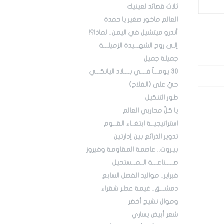
ثلاث قصائد لعينيك
العالم ماخور صغير يا حمدة
أندرو ميتشيل في اليمن.. لماذا؟!
إلـى روح الشهـــيدة الزميلـــة
جميلة جميل
30 يومـــاً فــــي بــــلاد اليانكـــي
حيَّ على (الفلاح)
طور التنكيل
يا كلَّ محاربي العالم
استراتيجيــة ابتغــاء القــوم
تدوير الذرائع بين إدارتين
بيـروت.. عاصمة المقاومة وفيروز
صـــــناعـــة الــمـــستحيل
فبراير.. مواليد الفصل السابع
دمشـــق.. غيمة عطـر شقراء
وموال نشيج أخضر
شعر أبيض يساري