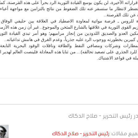
قراراته الأخيرة، لن يكون بوسع القيادة الثورية الرد بحراً على هذه القرصنة، كم
طر لانتظار ما ستسفر عنه تلك الضغوط من نتائج بالتزامن مع مواجهة أعباء
 عن تلك القرصنة..
سبة للروس ـ فرصة مواتية لمعاودة الاصطياد في العلاقة بين حليفي الوفاق 
زيم القوى الثورية في علاقتها بالشارع المثخن والموجوع.. غير أن زمن هذه الأزمة 
ين العدو والصديق اللدودين من إنجاز مراميهم؛ وهو أمر تبدي القيادة الثورية
ن كبيرين بخطورته ووجوب الرد عليه جذرياً، وعدم الغرق في هامش تداعياته..
لمطارات وشركات ومصافي النفط والطاقة وناقلات الوقود البحرية التابعة 
للرد الجذري على تصعيد تحالفه)... من ثنايا هذه المعادلة فلينصت العالم لهدير ا
بلة في قواعد الاشتباك.
ر
رئيس التحرير - صلاح الدكاك
جميع مقالات:
رئيس التحرير - صلاح الدكاك