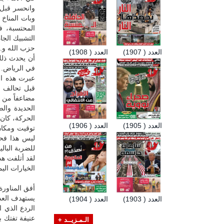
وانحسر قبل ت
وبات المناخ م
المحتسبة، ف
التشبيك الجا
حزب الله و.
العدد ( 1907)
العدد ( 1908)
أن يحدث ذلك
في الرياض.
عبرت هذه الص
قبل تحالف ا
مضاعفاً من 
الحديدة وال
الحركة، كان 
العدد ( 1905)
العدد ( 1906)
توقيت ومكان
ليس هذا فح
للضربة البالي
لقد أتلفت ه
الخيارات اليم
أفق المناورة 
يستهدف العد
العدد ( 1903)
العدد ( 1904)
الردع الذي ا
عنيفة تفتك 
الـمـزيــد +