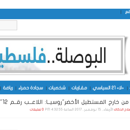
|
قع
|
«لا» 21 السياسي
|
مقـاربات
|
شخصيات
|
سجادة حمراء
|
رياضة
|
ن خارج المستطيل الأخضر"روسيــا: اللاعــب رقــم 12"
الأربعاء , 15 نـوفـمـبـر , 2017 الساعة 4:32:55 PM
صلاح الدكاك
0 تعليقات