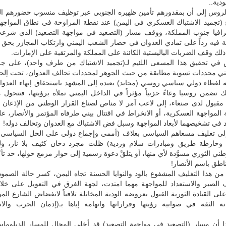
دية..
لروس إلى أن بمقدورهم تأمين ظهيره الجنوبي عبر توظيف منسوب حضورهم ال
 (تجميد الاشتباك العسكري في اليمن) عند نقطة المراوحة في نطاق المواجهة
رافيا جنوب المملكة، ووقف مسار (التصعيد في مواجهة التصعيد) الذي شرعت 
نية فيه رداً على تمادي العدوان في حصار الشعب اليمني وارتكاب المجازر بحق ا
ك وقف الضربات الباليستية الكائنة على المملكة والمرتقبة على الإمارات.
في تحقيق هذا المسعى اللئيم لـ(تجميد الاشتباك من طرف واحد)، على جر
بني محددات تسوية مطابقة من حيث الجوهر لمحددات تحالف العدوان، تحت إلحا
 لغطاء دولي سياسي روسي (محايد) يعيده إلى المشهد باستحقاق إنهاء العدوا
ك تضمن روسيا وعاءً حزبياً مؤثراً في الداخل اليمني تملأه برؤيتها، فتتحول
قبول لدى صنعاء، إلى لاعب آمر لا مناص لصناع القرار الوطني من الإذعان ل
المواجهة العسكرية، أو الانخراط في اقتتال بيني طرفاه المؤتمر والأنصار، ع
د في تشخيصهما لأبعاد المواجهة وسبل فض الاشتباك مع العدوان وتحالف دوله!
لى تغليف مسعاهم السياسي بغلاف (أممي وإجماع دولي على الحل السياسي
 وخارطة طريق ومبادرات سلام وردية) ظلت مجرد دخان كثيف بلا نار، ولم 
ني الثوري مسوَّدة لأي منها، أو يتلقَّ دعوة رسمية إلى حوار مزمع حولها، حد تأ
ناطق باسم الأنصار!
ن هذا التغليف المشفوع بالود والنوايا الحسنة تجاه اليمن، كسر حالة الصمو
لصبر والاستعداد للمواجهة مهما امتدت، لجهة الغرق في التعويل على خ
على القيادة الثورية القبول بعروضه الودية المخاتلة تلافياً لانفضاض الشارع ال
نه الثقة في صوابية رؤيتها وقراراتها واتهامه إياها بـ(إدمان الحرب والا
بدا أن مسار (التصعيد في مواجهة التصعيد) قد أخلى المجال للمسار الدبلوما