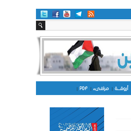
أروقـــة
|
مرافىء
|
PDF
|