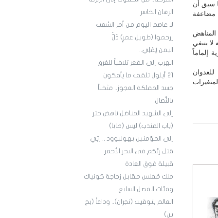
ا سبق أن
الرهان الخاسر
 مضاعفة
لا عاصم اليوم من أمر الشعب
المناهض
إرحموا (طويل عمرٍ) ذَلّْ
لا ينبغي
اليمن يُمْلِي..
 إلماماً
الهرب إلى القعر تلافياً للغرق
للعدوان
21 أيلول تلقف ما يأفكون
لمتغيرات
جسد المملكة العجوز.. مثخناً
بالنِّصال
إلى الشهيد المناضل ناهض حتر
(باب المندب) ليس (طابا)
إلى المؤمنين بهوليوود .. ربِّي
قتل ربَّكم في البحر الأحمر
قبيلة فوق العادة
ملك مُفلس مقابل زجاجة كونياك
وفيَّات الفصل السابع
العالم بتوقيت (نجران).. وداعاً (بج
بن)