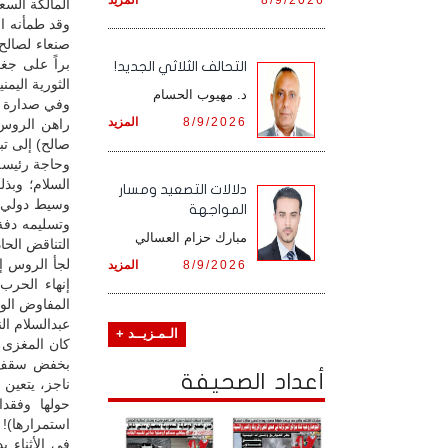
المالكة السعو
وقد طمأنه ا
صنعاء لصالح
براً على جغ
التحالف الثلاثي الجديد!
الثورية اليم
د. مهيوب الحسام
وفي صدارة ذل
8/9/2026
المزيد
راهن الروس 
صالح) إلى ت
وحاجة رئيسه
السلام؛ وبذل
دلالات التصعيد ومسار
وسيط دولي م
المواجهة
وتسليمه دفة 
مبارك حزام العسالي
التناقض الحا
لجأ الروس إ
8/9/2026
المزيد
إنهاء الحرب
المفاوض الوط
عبدالسلام ال
الـمـزيــد +
كان المغزى م
بخفض سقف ا
أعداد الصحيفة
ناجز، يتعين 
حولها وفقدا
استمرارها)!
في الأثناء 