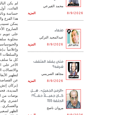
لم يكن البا
محمد القيرعي
الفائت، أول
8/9/2026
المزيد
حساسة ونائية
هذا الفزع وال
يمكن تسبيب ر
الصاروخ الأ
صنعاء
على تنويم نظ
عبدالمجيد التركي
مجلوبة سلفا
والجيوسياسي
8/9/2026
المزيد
وإعلامياً بـ
والسلطات الس
كل ما سلف ذو
متى يفقد المثقف
الآخر على ال
شرفه؟
والاتصالات ا
مجاهد الصريمي
لتطهير الأبع
عن القصاصة 
8/9/2026
المزيد
(بركان إتش 
المديدة، فح
«الزمن الجميل».. هـــل
بوصات من ال
كـــان جميــــلاً حقـــاً؟!
اشترى والد
الحلقة 155
والعسكري.. 
مروان ناصح
الظهر لسعير 
8/9/2026
المزيد