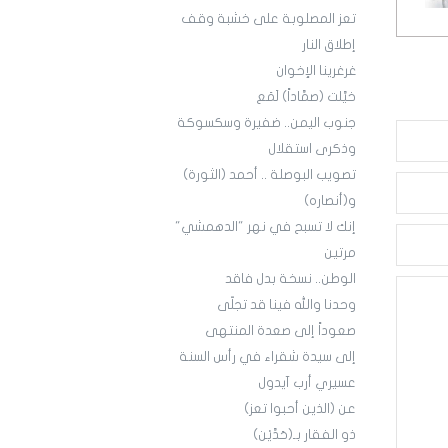
تعز المصلوبة على خشبة وقف
إطلاق النار
غرغرينا الإخوان
خيَّلت (صمَّاداً) لَمَع
جنوب اليمن.. ضفيرة وسكسوكة
وذكرى استقلال
تصويب البوصلة .. أحمد (الثورة)
و(أنصاره)
إنك لا تسبح في نهر "الدهمشي"
مرتين
الوطن.. نسخة بدل فاقد
وحدنا والله فينا قد تجلّى
صعوداً إلى صعدة المنتهى
إلى سيدة شقراء في رأس السنة
عسيري أرب آيدول
عن (الذين أحبوا تعز)
ذو الفقار بـ(حَدَّيْن)