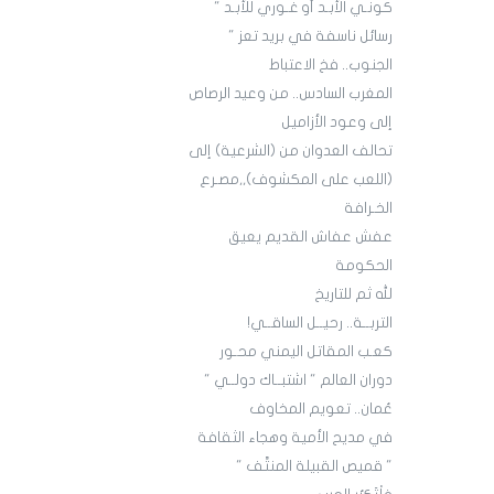
كونـي الأبـد أو غـوري للأبـد "
رسائل ناسفة في بريد تعز "
الجنوب.. فخ الاعتباط
المغرب السادس.. من وعيد الرصاص
إلى وعود الأزاميل
تحالف العدوان من (الشرعية) إلى
(اللعب على المكشوف),,مصـرع
الخـرافة
عفش عفاش القديم يعيق
الحكومة
لله ثم للتاريخ
التربــة.. رحيــل الساقــي!
كعـب المقاتل اليمني محـور
دوران العالم " اشتبــاك دولــي "
عُمان.. تعويم المخاوف
في مديح الأمية وهجاء الثقافة
" قميص القبيلة المنتَّف "