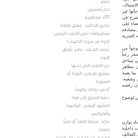
تنتصر
لاشتباك،
خيار شمشون
جآتها غير
وشرع في
آآآآه عبدالكريم
قضاء على
ماخور التحالف.. مغلق للصلاة
ن مصادفة
سيناريوهات تحرير الجنوب اليمني
الجبرية
تلاوة من سورة (الكهف)
وجواً من
عصف العنقاء.. يطيح بأوراق
عر رعباً
التوت
ن ميناءي
عن الكويت التي نحبها
ل مظاهر
ما يعنيه
مفترق طريقين: الثورة أو
 وشعبه،
التسوية
ان رفضه
أنا من جراحك ياكويتُ
ن لوضوح
رجعة المرتزق إلى صباه
المشهد اليمني.. الواجهة
والكواليس
مكة.. محطة للصلح أو ممراً
اد توازن
ت داخلية
للفتح!
 التحالف
الصرخة.. من الخفوت إلى الزلزلة