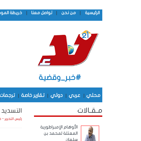
|
|
|
الرئيسية
من نحن
تواصل معنا
خريطة المو
#خبر_وقضية
محلي
|
عربي
|
دولي
|
تقارير خاصة
|
ترجمات
مـقـالات
التسديد م
رئيس التحرير - 
الأوهام الإمبراطورية
المعتلة لمحمد بن
سلمان