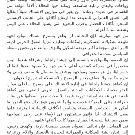
وواحات وقيعان رملية شاسعة، ويتكبد فيها التحالف آلافاً مؤلفة من
الخسائر في عديده وعتاده، لن يغير في موازين الاشتباك شيئاً انتقالها
إلى العمق العمراني للمدينة، عدا ارتفاع أكلافها على الجانب الإنساني
المثخن بأكلاف الحصار وحرب التجويع التي يشنها التحالف على اليمن
وشعبه منذ 4 أعوام..
من جهة موازية، فإن التحالف لن يظفر بمسرح اشتباك مواتٍ لجهة
طبيعة تشكيلاته العسكرية وإمكانات توظيف مزايا التفوق الحربي لديه،
الأمر الذي سيجعله أكثر عرضة للتنكيل والنزف، وأبعد عن تحقيق مبتغاه
السياسي بتقدمه الجغرافي...
إن الصمود والمواجهة بالنسبة إلى جيشنا ولجاننا وشرفاء شعبنا، ليس
محصوراً في معركة كسقف أعلى لا مواجهة ولا صمود بعدها فيما لو
خسرناها، بل هو صمود ومواجهة ورفض واستبسال بلا سقف زمني ولا
تخوم مكانية ولا ضفاف يعقبها الرضوخ والاستسلام لمشروع العدوان...
إن كفاءة جيشنا ولجاننا في إدارة الاشتباك على مسرح ساحلي مواتٍ
للعدو بحساب الإمكانات المادية والتفوق الحربي التقني، هي كفاءة
ناجمة عن عقيدة إيمانية ثورية قيمية لا يبحث معها أصحابها عن بيئات
جغرافية مثلى للمعركة فحسب، وإنما يتحرون فوق ذلك دفع الضرر ما
أمكن عن الحواضن الشعبية، وتقليص الأكلاف الإنسانية المترتبة عليها
بفعل الاشتباك، لذا فإنهم يستميتون في الإبقاء على رحى المواجهة
ضمن جغرافيا شحيحة العمران مهما كانت أكلافها عليهم.
في المقابل، فإن تحالف العدوان يسعى بقصدية نازية، وكهدف رئيس،
إلى إثخان البنية السكانية والعمرانية للحديدة بالخسائر والآلام وزعزعة