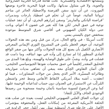
ومنشآتها الاقتصادية والعسكرية" تحت طائلة قدراتنا الحربية الصاروخية
والجوية، ولا في متناول مدياتها، وكانت قوتنا البحرية عاجزة بوضعها
الموروث، عن أن تذود سفن القرصنة والاصطياد الجائر عن مناجم
ثرواتنا المائية، عوضاً عن أن تحلم في اصطياد بارجات ومدمرات
"قراصنة اليانكي والمارينز" وسفن إبرارهم البحري، أو أن تنفذ عمليات
نوعية في عمق البحر. لكن هذا كله تغير في غضون 4 أعوام، وباتت
حتى دولة الكيان الصهيوني في أقاصي شرق المتوسط موعودة
بمنخفض جوي باليستي يمني.
كانت أمريكا - في واقع الحال، تدرك من قبل ومن بعد هذه التحولات
النوعية، أن جوهر الخطر يكمن في المشروع الثوري الإيماني المعرفي
الأنصاري الكفيل بأن يصنع كل هذه التحولات وأكثر منها من صفر الواقع
المادي المنظور إذا لم تسارع إلى وأده في مهد انبثاقه، وما دامت قد
فشلت في وأده، وشبَّ على طوق الوصاية والهيمنة، وبلغ هذا المدى من
التحليق المقتدر إقليمياً في عمق محميات نفوذها الجيوسياسي الخليجي،
فإن أثمان التفاوض الجِدِّي معه ينبغي أن تضاهي مديات صواريخه
وطائراته المسيَّرة، الأمر الذي يجعل من جولات المشاورات ـ فيما لو
انعقدت ـ أشبه بملاذ أمريكي لالتقاط الأنفاس وسط عجز واشنطن
المُركَّب عن الاستمرار في العدوان دون حساب لتداعياته الوخيمة عليها،
كما وعن الرضوخ لتسوية سياسية بأثمان وخيمة مسحوبة من رصيدها
الوجودي الجاف والآيل للنفاد!
إن جولات العناق العلني الصهيوني الخليجي ليست بعيدة عن صلب هذه
الحلقة الأمريكية المفرغة من إمكانات الفعل، والمحفوفة بمؤشرات
الأفول على خارطة شرق أوسطية تمثل يمن أيلول حجر الزاوية في