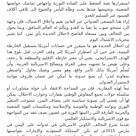
استقرارها بغية الضغط على القيادة الثورية وإجهاض تماسك حواضنها
الشعبية، وتجييشها ضدها تحت وطأة اليأس والجنوح إلى تلافي أكلاف
الصمود عبر التسليم للعدو..
إزاء هذا المسعى العدواني غير العابئ بقيم وأخلاق الاشتباك، فإن وجهة
الرد ستنحو صوب ما يعبأ به العدو ويتألم له العالم المنافق، وبما يحول
بين التحالف وبين مسعاه الفاضح لاحتلال الحديدة بأي ثمن، كما تشير
مجريات الاشتباك اليوم.
إن احتلال الحديدة هو ما سيقرر في حسابات أمريكا مستقبل الخارطة
اليمنية، في حين أن اضطرار أمريكا إلى وقف الحرب قبل بلوغ هذا
الهدف الاستراتيجي، يعني أن تتغير خارطة الإقليم والمنطقة بلا رجعة،
وعلى نقيض ما تشتهيه سفن الغزاة ومصالح الامبريالية الغربية، وأن
تُسلِّم أمريكا بذلك كأمر واقع، وهو مصير وشيك تحاول "واشنطن
بمعاونة لندن" أن تمنع حدوثه ما أمكن عبر ضمان ظروف مواتية
لاستمرار العدوان.
تبعاً لهذه المقاربة، فإن من السذاجة الاعتقاد بأن جولة مشاورات أو
سلسلة جولات تجمع المفاوض الوطني بقفازات وجوارب الاحتلال، يمكن
لها أن تفضي إلى تسوية سياسية على مصاف اليمن، تستوعب المتغيِّر
الثوري وثوابته الوطنية والقومية والإسلامية ومكتسبات القوة الشعبية
والحربية الفارقة التي راكمتها الثورة في غضون نصف عقد من المواجهة
مع قوى الامبريالية والاستكبار العالمي.
عندما شرع التحالف الكوني الامبريالي في عدوانه على اليمن في
مارس 2015م، لم تكن "المملكة السعودية والإمارات بعواصمها