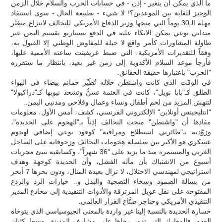
ما الذي يمكن أن يتغير - إذن - في حسابات الحرب والسلام خلال الزمن
الوجيز للغاية بين الموعدين؟! لا شيء - بطبيعة الحال - سوى استنفاد
مهلة الـ30 يوماً التي منحها وزير الدفاع الأمريكي للتحالف لانتزاع متغيِّر
ميداني نوعي يمكن الاتكاء عليه في الدفع بسيناريو تقسيم اليمن عبر
طاولة المشاورات كأمر واقع لا حيلة للمفاوض الوطني إلا القبول به،
وفقاً للتقديرات الأمريكية، التي ضبط غريفيتث ساعته الأممية عليها،
فأرجأ موعد السلام الأكذوبة إلى زمن غير بعيد، بانتظار ما ستقرره
"الحرب" باعتبارها حقيقة الحقائق.
في الوقت الذي كانت واشنطن خلاله تُطَيِّر حمائم بيضاء في الهواء
الطلق كـ"بابا نويل"، كانت في العتمة تسنُّ وتشحذ نيوبها كـ"دراكيولا"
لتنهش المزيد من لحم أطفال ونساء وعمال وفلاحي ومدنيي اليمن..
"انتليجينس أونلاين" الإلكتروني الفرنسي، كشف، أمس الأول، معلومات
مفادها أن "واشنطن" منحت التحالف إذناً بـ"الهجوم على الحديدة"،
وزوَّدته بـ"طائرتي استطلاع ومراقبة" كوقود نوعي إضافي لهجوم
عسكري هو الأكبر بين سلسلة هجومات التحالف وزحوفاته على الساحل
الغربي والمستمرة منذ ما يزيد على "36 شهراً"، وكسابقيه تنبئ مجريات
أسبوع من الاشتباك بأن مآله الفشل، وأن الحديدة كوجهة وهدف
استراتيجي لمهندسي الاحتلال، لا تزال بعيدة المنال، ودون بحرها 7 أبحر
من بسالة الصمود وسخاء التضحية والبذل و.. خيارات الرد والردع
المفتوحة على نقل عويل المرتزقة والأدوات التنفيذية إلى مخادع المدير
التنفيذي الأمريكي وحناجر صنَّاع القرار العالمي.
خسارة الحديدة بالنسبة إلينا غير واردة بالمعنى الجيوسياسي الذي يتوخاه
العدو، فالمعارك التي تدور رحاها على مشارف المدينة، وسط كثبان