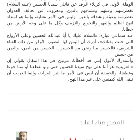
الوهلة الأولى في كربلاء عُرف عن قاتلي سيدنا الحسين (عليه السلام)
تغطرسهم وعبثهم وتشدقهم بالدين. ومعروف عن تحالف العدوان
تغطرسه وعبثه وتشدقه بالدين. وليس في الأمر تشابه، وإنما هو امتداد
لنهج الظلم والقهر والتجويع والتزييف وكل ما على وجه الأرض من
خطايا.
عند سماعي عبارة: «السلام عليك يا أبا عبدالله الحسين وعلى الأرواح
التي حلت بفنائك»، أدرك أن اليمن لها النصيب الأوفر من ذلك الفناء
الشريف، فالحسين منا ونحن من الحسين... الحسين من اليمن، واليمن
من حسين.
وأستدرك لأقول إنني قد أخطأتُ مرتين في هذا المقال بقولي إن
«الغريب» هو أننا على نهج سيدنا الحسين حتى ولو تقطعنا أو متنا جوعا
وعطشا، والحقيقة أن ليس في الأمر ما يثير الغرابة، وإنما الغريب أن
نلقى الله كيمنيين على غير هذا النهج.
المصدر
ضياء العابد