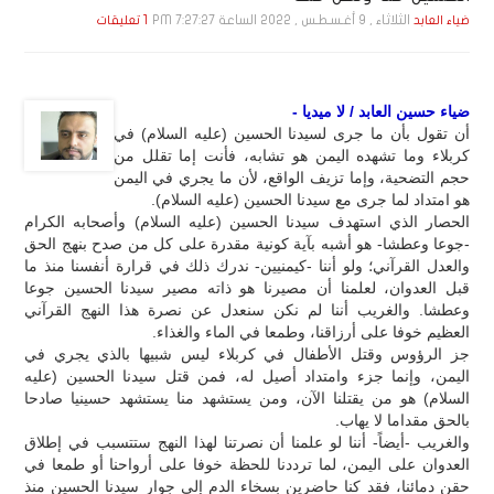
الثلاثاء , 9 أغـسـطـس , 2022 الساعة 7:27:27 PM
ضياء العابد
1 تعليقات
ضياء حسين العابد / لا ميديا -
أن تقول بأن ما جرى لسيدنا الحسين (عليه السلام) في
كربلاء وما تشهده اليمن هو تشابه، فأنت إما تقلل من
حجم التضحية، وإما تزيف الواقع، لأن ما يجري في اليمن
هو امتداد لما جرى مع سيدنا الحسين (عليه السلام).
الحصار الذي استهدف سيدنا الحسين (عليه السلام) وأصحابه الكرام
-جوعا وعطشا- هو أشبه بآية كونية مقدرة على كل من صدح بنهج الحق
والعدل القرآني؛ ولو أننا -كيمنيين- ندرك ذلك في قرارة أنفسنا منذ ما
قبل العدوان، لعلمنا أن مصيرنا هو ذاته مصير سيدنا الحسين جوعا
وعطشا. والغريب أننا لم نكن سنعدل عن نصرة هذا النهج القرآني
العظيم خوفا على أرزاقنا، وطمعا في الماء والغذاء.
جز الرؤوس وقتل الأطفال في كربلاء ليس شبيها بالذي يجري في
اليمن، وإنما جزء وامتداد أصيل له، فمن قتل سيدنا الحسين (عليه
السلام) هو من يقتلنا الآن، ومن يستشهد منا يستشهد حسينيا صادحا
بالحق مقداما لا يهاب.
والغريب -أيضاً- أننا لو علمنا أن نصرتنا لهذا النهج ستتسبب في إطلاق
العدوان على اليمن، لما ترددنا للحظة خوفا على أرواحنا أو طمعا في
حقن دمائنا، فقد كنا حاضرين بسخاء الدم إلى جوار سيدنا الحسين منذ