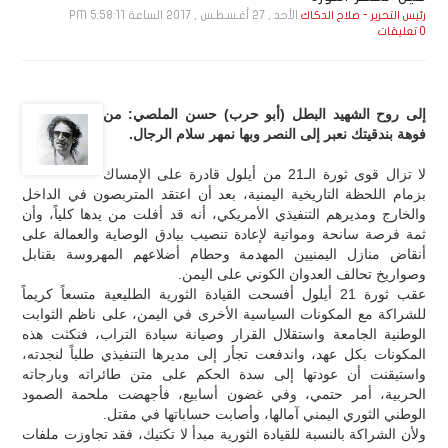
الأحد , 27 أغـسـطـس , 2017 الساعة 5:58:11 PM
رئيس التحرير - صلاح الدكاك
0 تعليقات
إلى روح الشهيد البطل (أبو حرب) حسن الملصي: من
فوهة بندقيتك نعبر إلى النصر وبها نمهر سلام الرجال.
لا تزال قوى ثورة الـ21 من أيلول قادرة على الإمساك
بزمام اللحظة التاريخية اليمنية، بعد أن اعتقد المتربصون في الداخل
والخارج ومديرهم التنفيذي الأمريكي، أنه قد أفلت من يدها كلياً، وأن
ثمة فرصة سانحة ومواتية لإعادة تنصيب بيادق الوصاية والعمالة على
أنقاض منازل اليمنيين المهدمة وحطام أضلاعهم المهروسة بقنابل
وصواريخ تحالف العدوان الكوني على اليمن.
عقب ثورة 21 أيلول أفسحت القيادة الثورية الطليعية متسعاً كريماً
للشراكة مع المكونات السياسية الأخرى في اليمن، على ناظم الثوابت
الوطنية الجامعة واستقلال القرار وصيانة سيادة التراب، فنكثت هذه
المكونات بكل عهد، واندفعت تجأر إلى مديرها التنفيذي طلباً لنجدته،
واستيقنت أن عودتها إلى سدة الحكم على متن طائراته وبارجاته
الحربية، أمر حتمي، وفي غضون أسابيع، فأجهضت ملحمة الصمود
الوطني الثوري اليمني آمالها، وأصابت حساباتها في مقتل.
ولأن الشراكة بالنسبة للقيادة الثورية مبدأ لا تكتيك، فقد تجاوزت ملفات