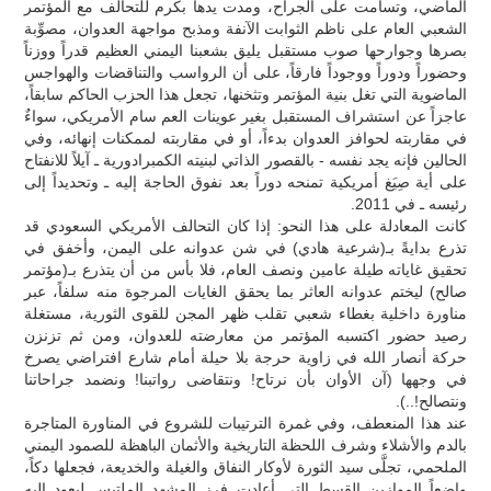
الماضي، وتسامت على الجراح، ومدت يدها بكرم للتحالف مع المؤتمر
الشعبي العام على ناظم الثوابت الآنفة ومذبح مواجهة العدوان، مصوِّبة
بصرها وجوارحها صوب مستقبل يليق بشعبنا اليمني العظيم قدراً ووزناً
وحضوراً ودوراً ووجوداً فارقاً، على أن الرواسب والتناقضات والهواجس
الماضوية التي تغل بنية المؤتمر وتثخنها، تجعل هذا الحزب الحاكم سابقاً،
عاجزاً عن استشراف المستقبل بغير عوينات العم سام الأمريكي، سواءٌ
في مقاربته لحوافز العدوان بدءاً، أو في مقاربته لممكنات إنهائه، وفي
الحالين فإنه يجد نفسه - بالقصور الذاتي لبنيته الكمبرادورية ـ آيلاً للانفتاح
على أية صِيَغ أمريكية تمنحه دوراً بعد نفوق الحاجة إليه ـ وتحديداً إلى
رئيسه ـ في 2011.
كانت المعادلة على هذا النحو: إذا كان التحالف الأمريكي السعودي قد
تذرع بدايةً بـ(شرعية هادي) في شن عدوانه على اليمن، وأخفق في
تحقيق غاياته طيلة عامين ونصف العام، فلا بأس من أن يتذرع بـ(مؤتمر
صالح) ليختم عدوانه العاثر بما يحقق الغايات المرجوة منه سلفاً، عبر
مناورة داخلية بغطاء شعبي تقلب ظهر المجن للقوى الثورية، مستغلة
رصيد حضور اكتسبه المؤتمر من معارضته للعدوان، ومن ثم تزنزن
حركة أنصار الله في زاوية حرجة بلا حيلة أمام شارع افتراضي يصرخ
في وجهها (آن الأوان بأن نرتاح! ونتقاضى رواتبنا! ونضمد جراحاتنا
ونتصالح!..).
عند هذا المنعطف، وفي غمرة الترتيبات للشروع في المناورة المتاجرة
بالدم والأشلاء وشرف اللحظة التاريخية والأثمان الباهظة للصمود اليمني
الملحمي، تجلَّى سيد الثورة لأوكار النفاق والغيلة والخديعة، فجعلها دكاً،
واضعاً الموازين القسط التي أعادت فرز المشهد الملتبس ليعود إليه