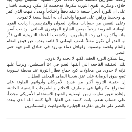
جلاؤه، ومكرت القوى الثورية مكرها، فدحضت كل مكر، وبرهنت باقتدار
على أن للثورة أبحراً سبعة لا تنفد دفقاً واختلاجاً ومدداً، فبهت الذي كفر
بها وجحدها وراهن على نضوبها وادعى أن له أنفساً سبعة لا تموت.
وعلى النقيض من حسابات مطابخ العدوان والمتربصين، ازدادت القوى
الوطنية الشريفة زخماً بمعين الشارع المؤتمري الصافي، ودلقت آسن
مائه وأكداره في وجه المتآمرين، وتكشفت اللحظة التاريخية التي قدَّر
لها العدو أن تكون مقتلاً للصف الوطني لا قائمة بعده، عن فيض التحام
والتئام ولحمة وصمود، وقوافل دماء وبارود في خنادق المواجهة حتى
النصر.
ربما تسكن الثورة الحقة، لكنها لا تخمد ولا تذوي..
تلك الحقيقة الفاجعة التي أيقنها العدو في 24 أغسطس، وترتيباً عليها
فإنه لا جدوى من محاولات كبح جماح قطار الثورة عند محطة تسووية
تضع طوق الوصاية على عنق شعبنا الصامد المجاهد البطل..
إن حتمية التاريخ أكبر من قدرة الأمريكان وأدواتهم الملوثة على
استفراغ مكنوناتها في مصارف الأحلام والطموحات الشعبية الخائبة،
وإعادة تدوير نفايات زمن الوصاية والخنوع للاستخدام الأمريكي مجدداً،
على حساب شعب باتت كلمته هي العليا، لأنها كلمة الله الذي وعده
بالنصر على طريق مقارعة الجبابرة والطواغيت والمستكبرين.